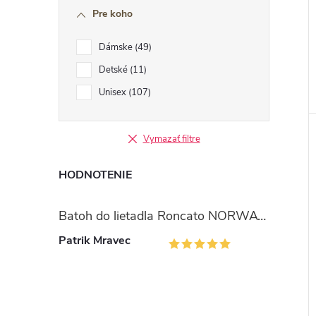
Pre koho
Dámske
49
Detské
11
Unisex
107
Vymazať filtre
HODNOTENIE
Batoh do lietadla Roncato NORWAY 40x30x20 cm - modro oranžový - 24L
Patrik Mravec