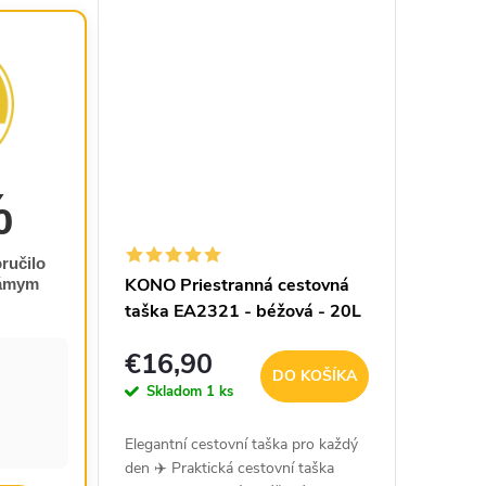
kozmetická taštička na toaletné
ch...
potreby. V...
%
ručilo
KONO Priestranná cestovná
námym
taška EA2321 - béžová - 20L
€16,90
DO KOŠÍKA
Skladom
1 ks
Elegantní cestovní taška pro každý
den ✈️ Praktická cestovní taška