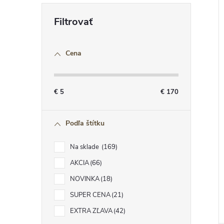
i
i
Cena
r
€
5
€
170
r
Podľa štítku
Na sklade
169
AKCIA
66
NOVINKA
18
t
SUPER CENA
21
t
EXTRA ZĽAVA
42