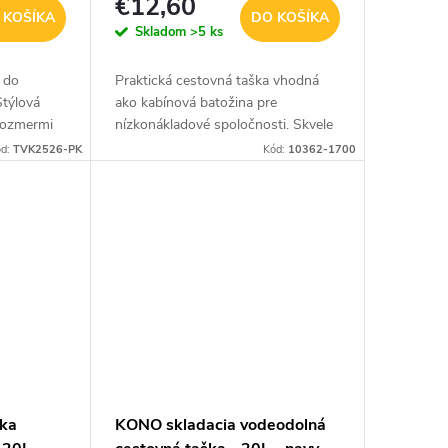
€12,60
 KOŠÍKA
DO KOŠÍKA
Skladom
>5 ks
a do
Praktická cestovná taška vhodná
Štýlová
ako kabínová batožina pre
 rozmermi
nízkonákladové spoločnosti. Skvele
žné
ju využijete aj ako doplnkovú
ód:
TVK2526-PK
Kód:
10362-1700
ločností
batožinu k vášmu kufru. Vyrobená z
pevného...
ška
KONO skladacia vodeodolná