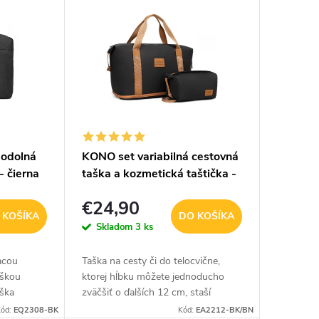
eodolná
KONO set variabilná cestovná
- čierna
taška a kozmetická taštička -
čierno hnedá - 26L
€24,90
 KOŠÍKA
DO KOŠÍKA
Skladom
3 ks
acou
Taška na cesty či do telocvične,
aškou
ktorej hĺbku môžete jednoducho
aška
zväčšiť o ďalších 12 cm, staší
odopnúť zips. Súčasťou balenia je
ód:
EQ2308-BK
Kód:
EA2212-BK/BN