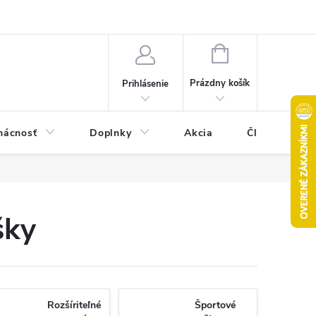
Pravidlá akcie 2+1 zdarma
Kontakty
Mapa serveru
Hodn
NÁKUPNÝ
KOŠÍK
Prázdny košík
Prihlásenie
ácnosť
Doplnky
Akcia
Články
šky
Rozšíriteľné
Športové