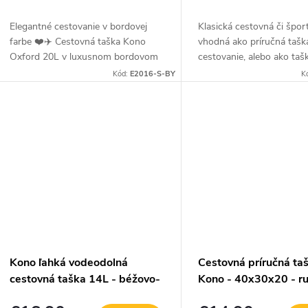
Elegantné cestovanie v bordovej
Klasická cestovná či špor
farbe ❤️✈️ Cestovná taška Kono
vhodná ako príručná tašk
Oxford 20L v luxusnom bordovom
cestovanie, alebo ako taš
prevedení spája štýl, praktickosť a
športové aktivity. Perfek
Kód:
E2016-S-BY
K
komfort. Je ideálnou voľbou ako
na každé madlo kufra a ta
príručná...
cestovanie...
Kono ľahká vodeodolná
Cestovná príručná ta
cestovná taška 14L - béžovo-
Kono - 40x30x20 - r
hnedá