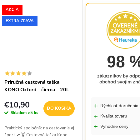
v
o
Skvele poslúži ako príručná
prenocovanie, ale spĺňa aj
batožina do...
požiadavky väčšiny letecký
AKCIA
v
EXTRA ZĽAVA
98 
zákazníkov by odpo
Príručná cestovná taška
obchod svojim z
KONO Oxford - čierna - 20L
€10,90
+
Rýchlosť doručenia
DO KOŠÍKA
Skladom
>5 ks
+
Kvalita tovaru
+
Výhodné ceny
Praktický spoločník na cestovanie aj
šport 🛫🏋️ Cestovná taška Kono