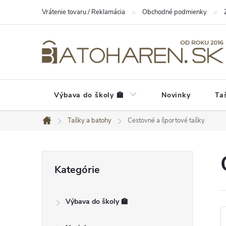
Prejsť
Vrátenie tovaru / Reklamácia
Obchodné podmienky
na
obsah
Výbava do školy 🏫
Novinky
Ta
Tašky a batohy
Cestovné a športové tašky
Domov
B
Preskočiť
Kategórie
kategórie
o
č
Výbava do školy 🏫
n