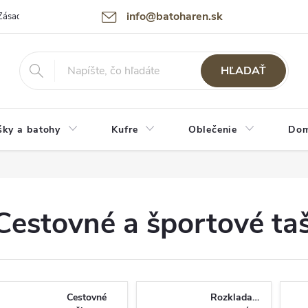
info@batoharen.sk
Zásady spracovania osobných údajov (GDPR)
Podmienky použitia webu
HĽADAŤ
šky a batohy
Kufre
Oblečenie
Dom
Cestovné a športové ta
Cestovné
Rozkladacie