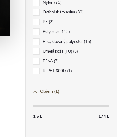
Nylon
25
Oxfordská tkanina
30
PE
2
Polyester
113
Recyklovaný polyester
15
Umelá koža (PU)
5
PEVA
7
R-PET 600D
1
Objem (L)
1,5
L
174
L