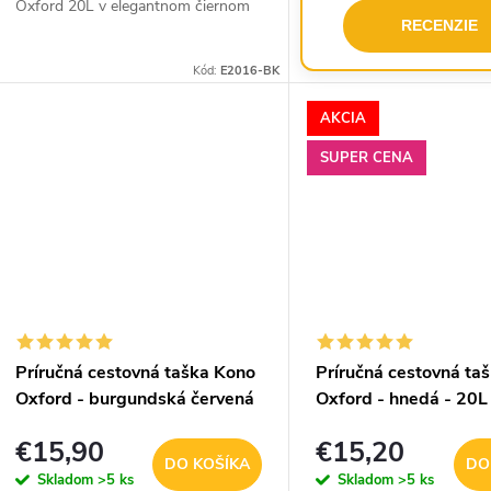
Oxford 20L v elegantnom čiernom
RECENZIE
prevedení je ideálnou voľbou na
víkendové pobyty, služobné cesty,
Kód:
E2016-BK
športové...
AKCIA
SUPER CENA
Príručná cestovná taška Kono
Príručná cestovná ta
Oxford - burgundská červená
Oxford - hnedá - 20L
- 20L
€15,90
€15,20
DO KOŠÍKA
DO
Skladom
>5 ks
Skladom
>5 ks