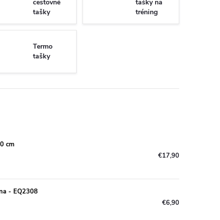
cestovné
tašky na
tašky
tréning
Termo
tašky
20 cm
€17,90
rna - EQ2308
€6,90