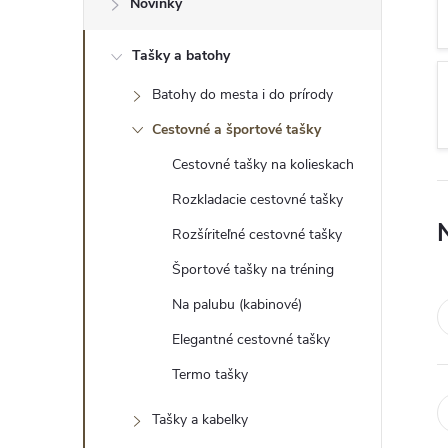
Novinky
ý
Tašky a batohy
p
Batohy do mesta i do prírody
a
Cestovné a športové tašky
n
Cestovné tašky na kolieskach
e
Rozkladacie cestovné tašky
l
Rozšíriteľné cestovné tašky
Športové tašky na tréning
Na palubu (kabinové)
Elegantné cestovné tašky
Termo tašky
Tašky a kabelky