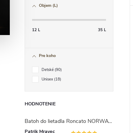
Objem (L)
12
L
35
L
Pre koho
Detské
90
Unisex
18
HODNOTENIE
Batoh do lietadla Roncato NORWAY 40x30x20 cm - modro oranžový - 24L
Patrik Mravec