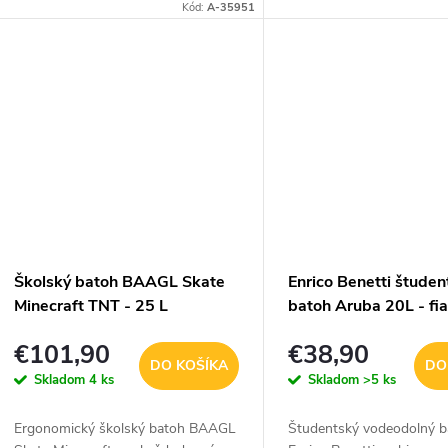
pohľad jemným fialovým dizajnom
prvý pohľad hebkým pan
Kód:
A-35951
so šuštiakovým puffer efektom a
motívom v sivo-ružovom 
hravými...
a zároveň...
Školský batoh BAAGL Skate
Enrico Benetti študen
Minecraft TNT - 25 L
batoh Aruba 20L - fia
€101,90
€38,90
DO KOŠÍKA
DO
Skladom
4 ks
Skladom
>5 ks
Ergonomický školský batoh BAAGL
Študentský vodeodolný b