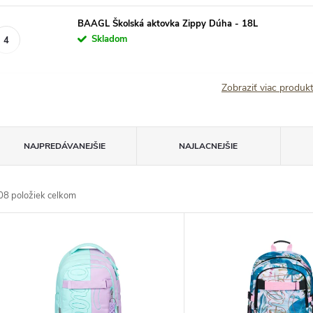
BAAGL Školská aktovka Zippy Dúha - 18L
Skladom
Zobraziť viac produ
R
NAJPREDÁVANEJŠIE
NAJLACNEJŠIE
a
d
08
položiek celkom
e
V
n
ý
p
e