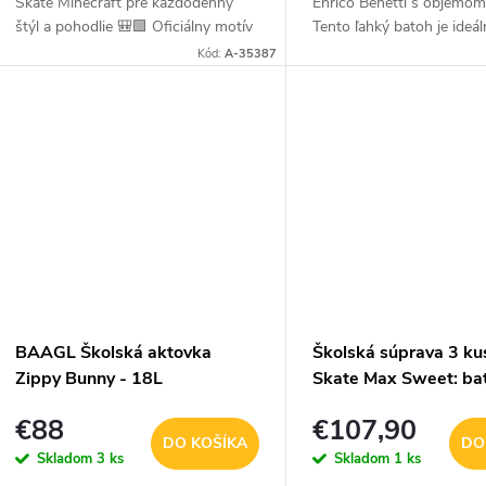
Skate Minecraft pre každodenný
Enrico Benetti s objemom 
štýl a pohodlie 🎒🟩 Oficiálny motív
Tento ľahký batoh je ideá
počítačovej hry Minecraft v
každodenné nosenie na vý
Kód:
A-35387
kombinácii s praktickými funkciami
školy alebo na krúžky. Vo
tvorí dokonalý...
prevedení....
BAAGL Školská aktovka
Školská súprava 3 ku
Zippy Bunny - 18L
Skate Max Sweet: ba
peračník, sáčok - 31 
€88
€107,90
DO KOŠÍKA
DO
Skladom
3 ks
Skladom
1 ks