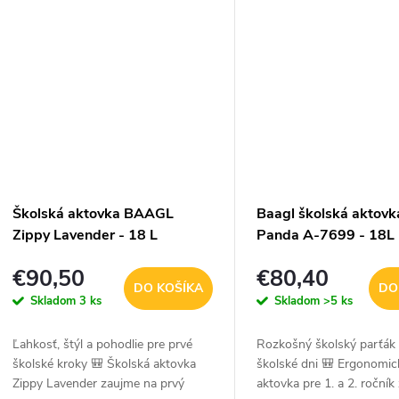
Školská aktovka BAAGL
Baagl školská aktovk
Zippy Lavender - 18 L
Panda A-7699 - 18L
€90,50
€80,40
DO KOŠÍKA
DO
Skladom
3 ks
Skladom
>5 ks
Ľahkosť, štýl a pohodlie pre prvé
Rozkošný školský parťák 
školské kroky 🎒 Školská aktovka
školské dni 🎒 Ergonomic
Zippy Lavender zaujme na prvý
aktovka pre 1. a 2. roční