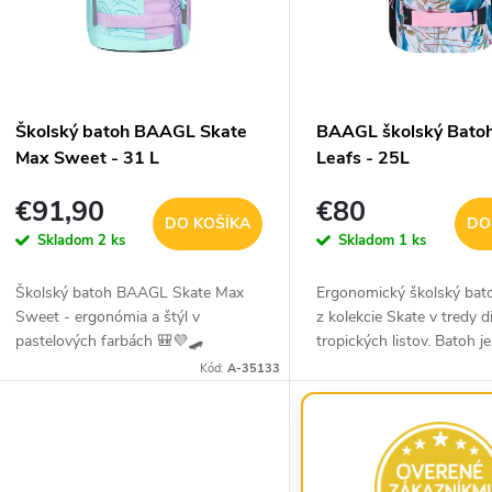
p
s
p
o
Školský batoh BAAGL Skate
BAAGL školský Batoh
d
Max Sweet - 31 L
Leafs - 25L
o
u
d
€91,90
€80
DO KOŠÍKA
DO
Skladom
2 ks
Skladom
1 ks
k
u
k
Školský batoh BAAGL Skate Max
Ergonomický školský ba
Sweet - ergonómia a štýl v
z kolekcie Skate v tredy d
o
pastelových farbách 🎒💜🛹
tropických listov. Batoh je
Moderný a do detailu prepracovaný
priestranný, praktický, vo
Kód:
A-35133
v
o
školský batoh BAAGL Skate Max
štýlový. Vhodný od tretej t
Sweet je ideálnou voľbou pre...
v