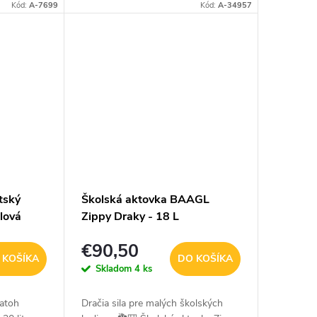
da
vzhľad, prepracovaný dizajn a
Kód:
A-7699
Kód:
A-34957
prevedení
vysoká kvalita spracovania – to
všetko ponúka...
tský
Školská aktovka BAAGL
lová
Zippy Draky - 18 L
€90,50
 KOŠÍKA
DO KOŠÍKA
Skladom
4 ks
atoh
Dračia sila pre malých školských