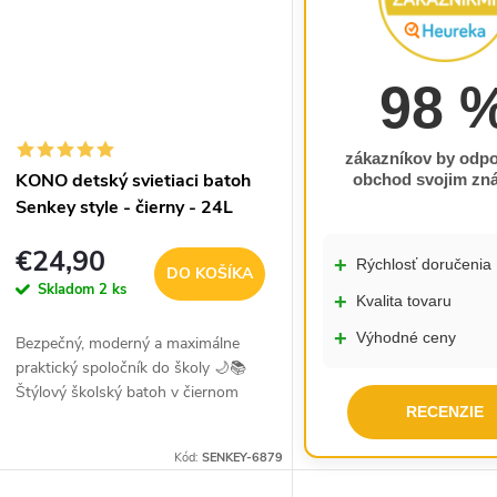
98 
zákazníkov by odpo
KONO detský svietiaci batoh
obchod svojim z
Senkey style - čierny - 24L
€24,90
+
Rýchlosť doručenia
DO KOŠÍKA
Skladom
2 ks
+
Kvalita tovaru
+
Výhodné ceny
Bezpečný, moderný a maximálne
praktický spoločník do školy 🌙📚
Štýlový školský batoh v čiernom
RECENZIE
prevedení s bielymi fosforeskujúcimi
prvkami prináša originálny dizajn,
Kód:
SENKEY-6879
premyslenú...