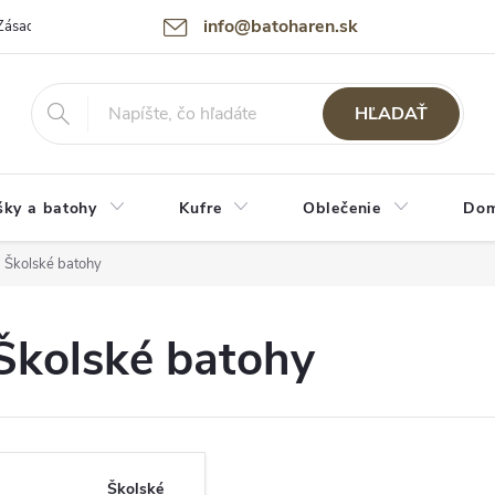
info@batoharen.sk
Zásady spracovania osobných údajov (GDPR)
Podmienky použitia webu
HĽADAŤ
šky a batohy
Kufre
Oblečenie
Dom
Školské batohy
Školské batohy
Školské