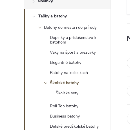
Novinky
ý
Tašky a batohy
p
Batohy do mesta i do prírody
a
Doplnky a príslušenstvo k
n
batohom
e
Vaky na šport a prezuvky
Elegantné batohy
l
Batohy na kolieskach
Školské batohy
Školské sety
Roll Top batohy
Business batohy
Detské predškolské batohy