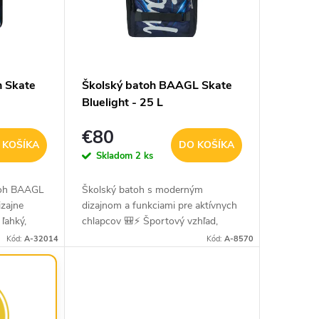
 Skate
Školský batoh BAAGL Skate
Bluelight - 25 L
€80
 KOŠÍKA
DO KOŠÍKA
Skladom
2 ks
toh BAAGL
Školský batoh s moderným
izajne
dizajnom a funkciami pre aktívnych
 ľahký,
chlapcov 🎒⚡ Športový vzhľad,
deodolný a
praktické členenie a ergonómia v
Kód:
A-32014
Kód:
A-8570
riedy...
jednom? Baagl Skate Bluelight je
ideálnou voľbou pre...