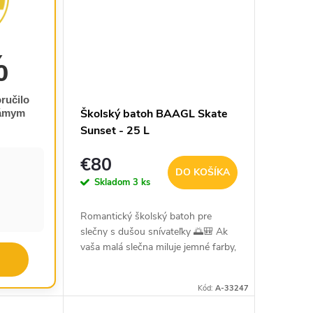
%
ručilo
Školský batoh BAAGL Skate
námym
Sunset - 25 L
€80
DO KOŠÍKA
Skladom
3 ks
Romantický školský batoh pre
slečny s dušou snívateľky 🌅🎒 Ak
vaša malá slečna miluje jemné farby,
originálny štýl a zároveň potrebuje
praktický a priestranný batoh,
Kód:
A-33247
potom je...