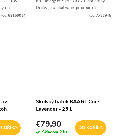
20 litrov.
hrdinov 🐉🎒 Školská aktovka Zippy
lny na
Draky je unikátna ergonomická
lety, do
aktovka pre chlapcov od 1. ročníka
Kód:
62156014
Kód:
A-35945
 fialovom
ZŠ, ktorí milujú fantasy svet a...
sov
Školský batoh BAAGL Core
toh,
Lavender - 25 L
L
€79,90
 KOŠÍKA
DO KOŠÍKA
Skladom
2 ks