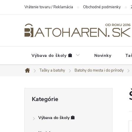
Prejsť
Vrátenie tovaru / Reklamácia
Obchodné podmienky
na
obsah
Výbava do školy 🏫
Novinky
Ta
Tašky a batohy
Batohy do mesta i do prírody
Domov
B
Preskočiť
Kategórie
kategórie
o
č
Výbava do školy 🏫
n