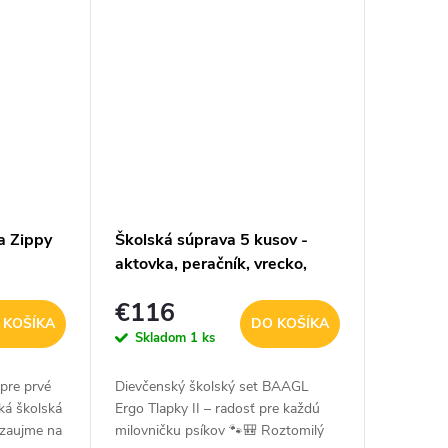
a Zippy
Školská súprava 5 kusov -
aktovka, peračník, vrecko,
zástera, peňaženka BAAGL
€116
Ergo Tlapky II - 19 L
 KOŠÍKA
DO KOŠÍKA
Skladom
1 ks
pre prvé
Dievčenský školský set BAAGL
ká školská
Ergo Tlapky II – radosť pre každú
k zaujme na
milovničku psíkov 🐾🎒 Roztomilý