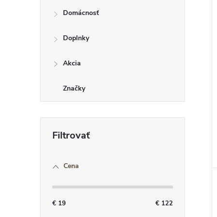
Domácnosť
r
Doplnky
r
Akcia
Značky
t
t
Cena
€
19
€
122