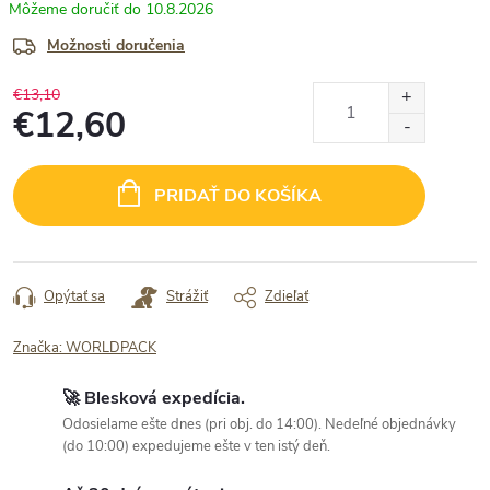
10.8.2026
Možnosti doručenia
€13,10
€12,60
Jednotková
cena:
PRIDAŤ DO KOŠÍKA
Opýtať sa
Strážiť
Zdieľať
Značka:
WORLDPACK
🚀 Blesková expedícia.
Odosielame ešte dnes (pri obj. do 14:00). Nedeľné objednávky
(do 10:00) expedujeme ešte v ten istý deň.