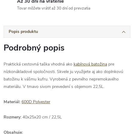
Až 30 dní na vrátenie
Tovar môžete vrátiť až 30 dní od prevzatia
Popis produktu
Podrobný popis
Praktická cestovná taška vhodná ako
kabínová batožina
pre
nízkonákladové spoločnosti. Skvele ju využijete aj ako doplnkovú
batožinu k vášmu kufru. Vyrobená z pevného nepremokavého
materiálu. V tmavo sivom prevedení s objemom 22,5L.
Materiál:
600D Polyester
Rozmery:
40x25x20 cm / 22,5L
Obsahuje: