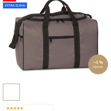
EXTRA ZĽAVA
–3 %
€13,10