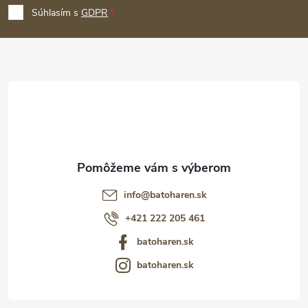
p
Súhlasím s
GDPR
ä
t
i
e
info
@
batoharen.sk
+421 222 205 461
batoharen.sk
batoharen.sk