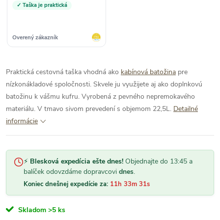
✓ Taška je praktická
Overený zákazník
Praktická cestovná taška vhodná ako
kabínová batožina
pre
nízkonákladové spoločnosti. Skvele ju využijete aj ako doplnkovú
batožinu k vášmu kufru. Vyrobená z pevného nepremokavého
materiálu. V tmavo sivom prevedení s objemom 22,5L.
Detailné
informácie
⚡
Blesková expedícia ešte dnes!
Objednajte do 13:45 a
balíček odovzdáme dopravcovi
dnes
.
Koniec dnešnej expedície za:
11h 33m 31s
Skladom
>5 ks