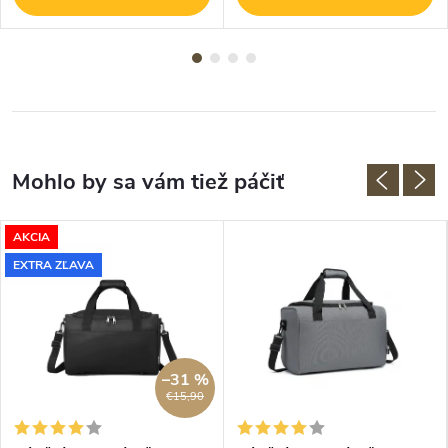
AKCIA
EXTRA ZĽAVA
–31 %
€15,90