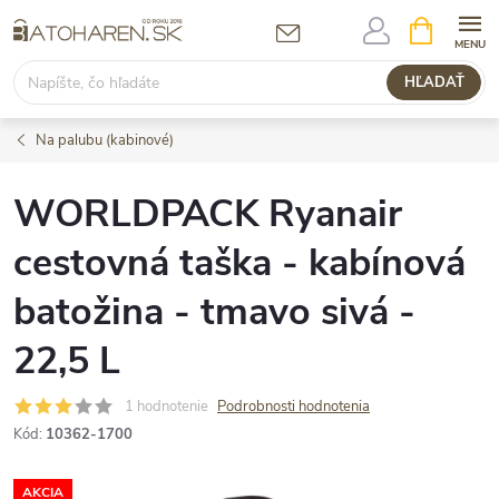
Prejsť
NÁKUPN
KOŠÍK
na
obsah
HĽADAŤ
Na palubu (kabinové)
WORLDPACK Ryanair
cestovná taška - kabínová
batožina - tmavo sivá -
22,5 L
1 hodnotenie
Podrobnosti hodnotenia
Kód:
10362-1700
AKCIA