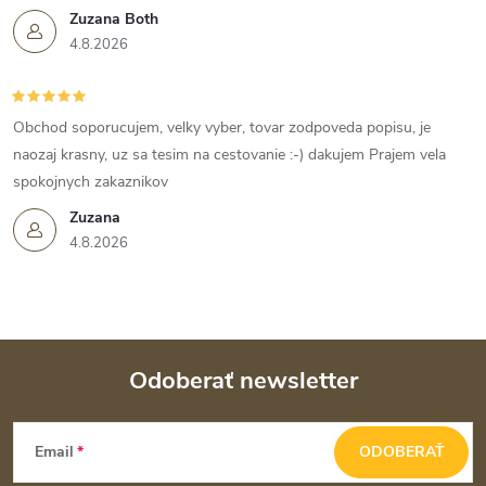
Zuzana Both
4.8.2026
Obchod soporucujem, velky vyber, tovar zodpoveda popisu, je
naozaj krasny, uz sa tesim na cestovanie :-) dakujem Prajem vela
spokojnych zakaznikov
Zuzana
4.8.2026
Odoberať newsletter
Z
Email
ODOBERAŤ
á