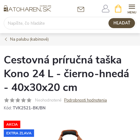
Prejsť
NÁKUPN
KOŠÍK
na
obsah
HĽADAŤ
Na palubu (kabinové)
Cestovná príručná taška
Kono 24 L - čierno-hnedá
- 40x30x20 cm
Neohodnotené
Podrobnosti hodnotenia
Kód:
TVK2521-BK/BN
AKCIA
EXTRA ZĽAVA