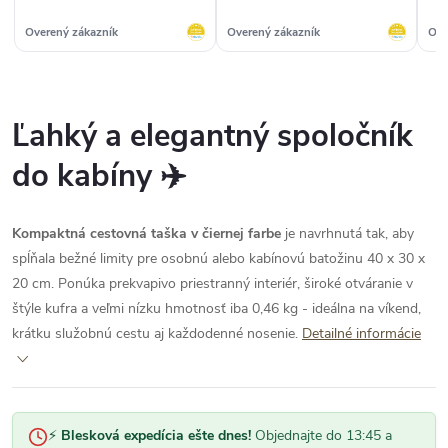
poriadku a bol vždy kvalitný“
Overený zákazník
Overený zákazník
Ove
Ľahký a elegantný spoločník
do kabíny ✈️
Kompaktná cestovná taška v čiernej farbe
je navrhnutá tak, aby
spĺňala bežné limity pre osobnú alebo kabínovú batožinu 40 x 30 x
20 cm. Ponúka prekvapivo priestranný interiér, široké otváranie v
štýle kufra a veľmi nízku hmotnosť iba 0,46 kg - ideálna na víkend,
krátku služobnú cestu aj každodenné nosenie.
Detailné informácie
⚡
Blesková expedícia ešte dnes!
Objednajte do 13:45 a