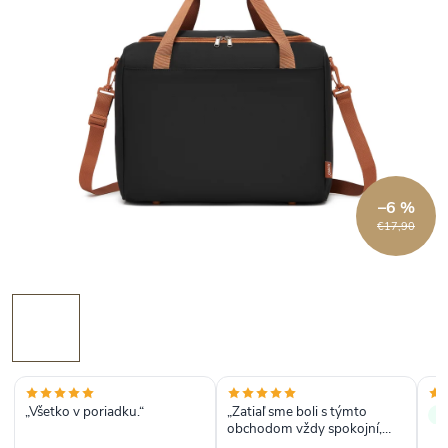
–6 %
€17,90
„Všetko v poriadku.“
„Zatiaľ sme boli s týmto
✓
obchodom vždy spokojní,
tovar prišiel rýchlo, v