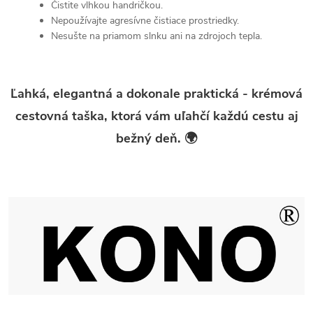
Čistite vlhkou handričkou.
Nepoužívajte agresívne čistiace prostriedky.
Nesušte na priamom slnku ani na zdrojoch tepla.
Ľahká, elegantná a dokonale praktická - krémová
cestovná taška, ktorá vám uľahčí každú cestu aj
bežný deň. 🌍