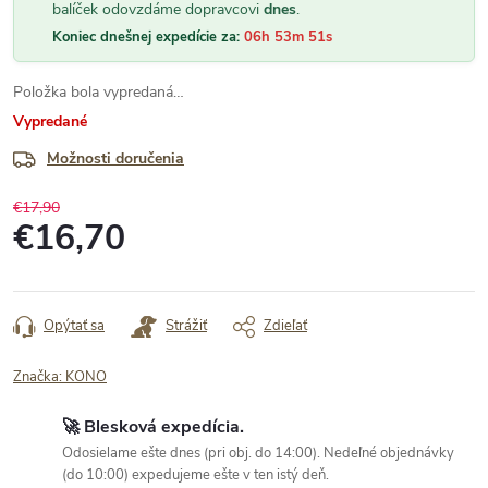
balíček odovzdáme dopravcovi
dnes
.
Koniec dnešnej expedície za:
06h 53m 50s
Položka bola vypredaná…
Vypredané
Možnosti doručenia
€17,90
€16,70
Jednotková
cena:
Opýtať sa
Strážiť
Zdieľať
Značka:
KONO
🚀 Blesková expedícia.
Odosielame ešte dnes (pri obj. do 14:00). Nedeľné objednávky
(do 10:00) expedujeme ešte v ten istý deň.