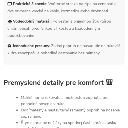
🗂 Praktické členenie:
Vnútorné vrecko na zips na cennosti a
dve otvorené vrecká na káble, kozmetiku alebo drobnosti.
🌧 Vodeodolný materiál:
Polyester s príjemnou štruktúrou
chráni obsah pred ľahkou vlhkosťou a každodenným
opotrebovaním.
🛄 Jednoduché presuny:
Zadný popruh na nasunutie na rukoväť
kufra zabezpečuje pohodlné cestovanie bez námahy.
Premyslené detaily pre komfort 🎒
Mäkké horné rukoväte s možnosťou zopnutia pre
pohodlné nosenie v ruke.
Odnímateľný a nastaviteľný ramenný popruh na nosenie
cez rameno.
Štyri ochranné nožičky na spodnej časti chránia tašku