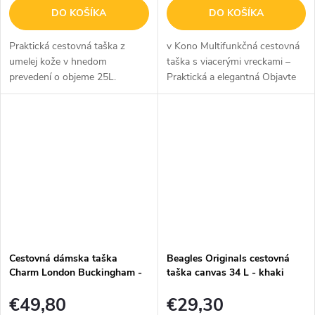
DO KOŠÍKA
DO KOŠÍKA
Praktická cestovná taška z
v Kono Multifunkčná cestovná
umelej kože v hnedom
taška s viacerými vreckami –
prevedení o objeme 25L.
Praktická a elegantná Objavte
čaro organizácie s touto
všestrannou taškou Kono,
ktorá ponúka vodeodolnú
tkaninu pre...
Cestovná dámska taška
Beagles Originals cestovná
Charm London Buckingham -
taška canvas 34 L - khaki
taupe 35L
€49,80
€29,30