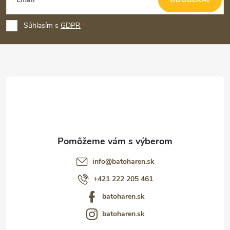
á
p
Súhlasím s
GDPR
ä
t
i
e
info
@
batoharen.sk
+421 222 205 461
batoharen.sk
batoharen.sk