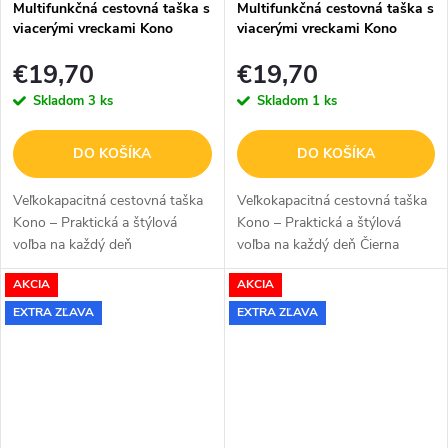
Multifunkčná cestovná taška s
Multifunkčná cestovná taška s
viacerými vreckami Kono
viacerými vreckami Kono
Flower 12,5L - khaki
Flower 12,5L - čierna
€19,70
€19,70
Skladom
3 ks
Skladom
1 ks
DO KOŠÍKA
DO KOŠÍKA
Veľkokapacitná cestovná taška
Veľkokapacitná cestovná taška
Kono – Praktická a štýlová
Kono – Praktická a štýlová
voľba na každý deň
voľba na každý deň Čierna
Veľkokapacitná cestovná taška
veľkokapacitná cestovná taška
AKCIA
AKCIA
Kono v khaki farbe s
Kono s kvetinovým vzorom je
kvetinovým vzorom je ideálne
ideálne riešenie na
EXTRA ZĽAVA
EXTRA ZĽAVA
riešenie na...
každodenné...