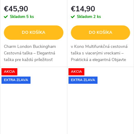
navy 35L
Flower - čierna
€45,90
€14,90
Skladom
5 ks
Skladom
2 ks
DO KOŠÍKA
DO KOŠÍKA
Charm London Buckingham
v Kono Multifunkčná cestovná
Cestovná taška – Elegantná
taška s viacerými vreckami –
taška pre každú príležitosť
Praktická a elegantná Objavte
Charm London Buckingham
čaro organizácie s touto
AKCIA
AKCIA
Travel Bag je ideálnou voľbou
všestrannou taškou Kono,
pre dámy, ktoré chcú mať
ktorá ponúka vodeodolnú
EXTRA ZĽAVA
EXTRA ZĽAVA
všetko potrebné po...
tkaninu pre...