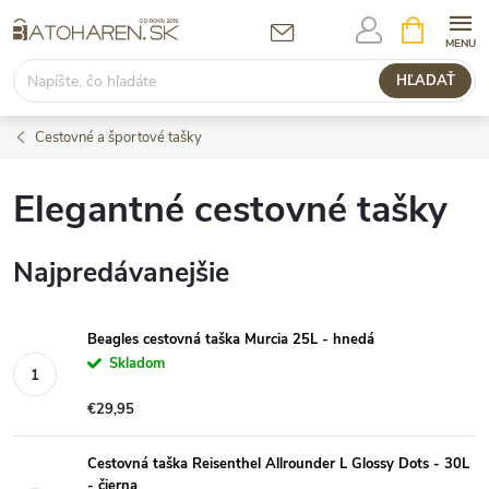
Prejsť
NÁKUPN
KOŠÍK
na
obsah
HĽADAŤ
Cestovné a športové tašky
Elegantné cestovné tašky
Najpredávanejšie
Beagles cestovná taška Murcia 25L - hnedá
Skladom
€29,95
Cestovná taška Reisenthel Allrounder L Glossy Dots - 30L
- čierna