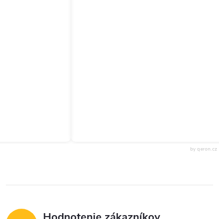
by qeron.cz
Hodnotenie zákazníkov