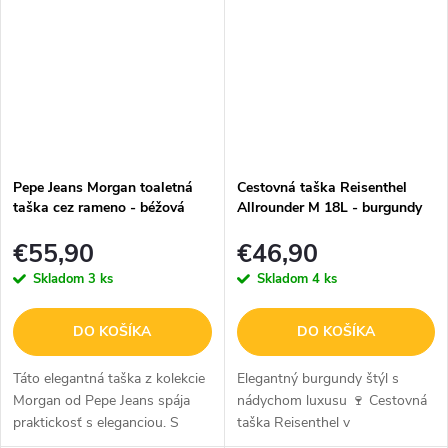
vínovom odtieni s...
vnútorné...
Pepe Jeans Morgan toaletná
Cestovná taška Reisenthel
taška cez rameno - béžová
Allrounder M 18L - burgundy
€55,90
€46,90
Skladom
3 ks
Skladom
4 ks
DO KOŠÍKA
DO KOŠÍKA
Táto elegantná taška z kolekcie
Elegantný burgundy štýl s
Morgan od Pepe Jeans spája
nádychom luxusu 🍷 Cestovná
praktickosť s eleganciou. S
taška Reisenthel v
dostatočne priestrannou
sofistikovanom burgundy