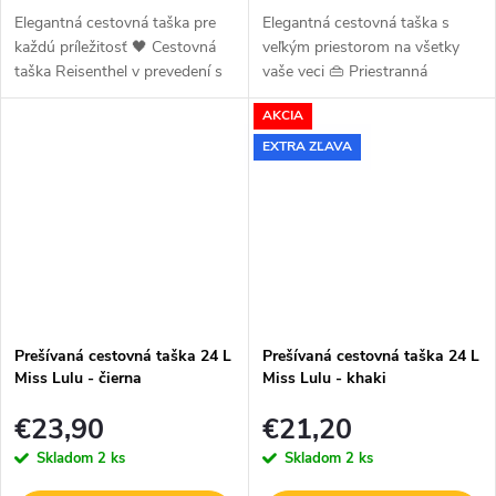
Elegantná cestovná taška pre
Elegantná cestovná taška s
každú príležitosť 🖤 Cestovná
veľkým priestorom na všetky
taška Reisenthel v prevedení s
vaše veci 👜 Priestranná
prešívaným vzorom v čiernej
cestovná taška Reisenthel
AKCIA
farbe je ideálnym riešením pre
Allrounder L spája nadčasový
všetkých, ktorí chcú spojiť...
dizajn, praktickosť a kvalitné...
EXTRA ZĽAVA
Prešívaná cestovná taška 24 L
Prešívaná cestovná taška 24 L
Miss Lulu - čierna
Miss Lulu - khaki
€23,90
€21,20
Skladom
2 ks
Skladom
2 ks