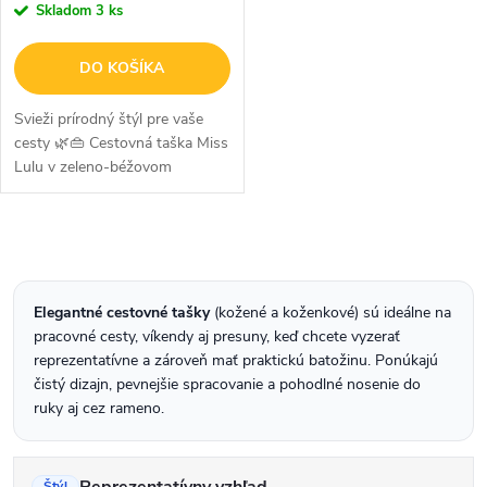
Skladom
3 ks
DO KOŠÍKA
Svieži prírodný štýl pre vaše
cesty 🌿👜 Cestovná taška Miss
Lulu v zeleno-béžovom
prevedení v sebe spája
harmóniu prírody, eleganciu a
praktické využitie. Ideálna voľba
O
pre...
v
l
Elegantné cestovné tašky
(kožené a koženkové) sú ideálne na
pracovné cesty, víkendy aj presuny, keď chcete vyzerať
á
reprezentatívne a zároveň mať praktickú batožinu. Ponúkajú
d
čistý dizajn, pevnejšie spracovanie a pohodlné nosenie do
ruky aj cez rameno.
a
c
Reprezentatívny vzhľad
Štýl