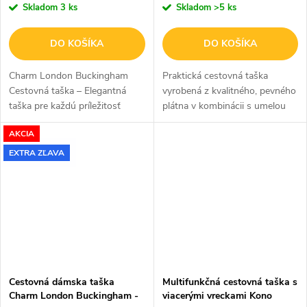
Skladom
3 ks
Skladom
>5 ks
DO KOŠÍKA
DO KOŠÍKA
Charm London Buckingham
Praktická cestovná taška
Cestovná taška – Elegantná
vyrobená z kvalitného, pevného
taška pre každú príležitosť
plátna v kombinácii s umelou
Charm London Buckingham
kožou vhodná na cestovanie či
AKCIA
Travel Bag je ideálnou voľbou
iné aktivity o objeme 34 L v
pre dámy, ktoré chcú mať
khaki prevedení.
EXTRA ZĽAVA
všetko potrebné po...
Cestovná dámska taška
Multifunkčná cestovná taška s
Charm London Buckingham -
viacerými vreckami Kono