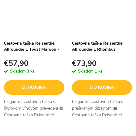
Cestovná taška Reisenthel
Cestovná taška Reisenthel
Allrounder L Twist Maroon -
Allrounder L Rhombus
30L - burgundy
Midnight Gold - 30L - navy
€57,90
€73,90
Skladom
3 ks
Skladom
1 ks
DO KOŠÍKA
DO KOŠÍKA
Elegantná cestovná taška v
Elegantná cestovná taška s
štýlovom vínovom prevedení 👜
prešívaným dizajnom 💼
Cestovná taška Reisenthel
Cestovná taška Reisenthel
Allrounder L v dizajne Twist
Allrounder L v dizajne
Maroon zaujme moderným
Rhombus Midnight Gold spája
melírovaným vzhľadom vo
štýl, praktickosť a premyslené