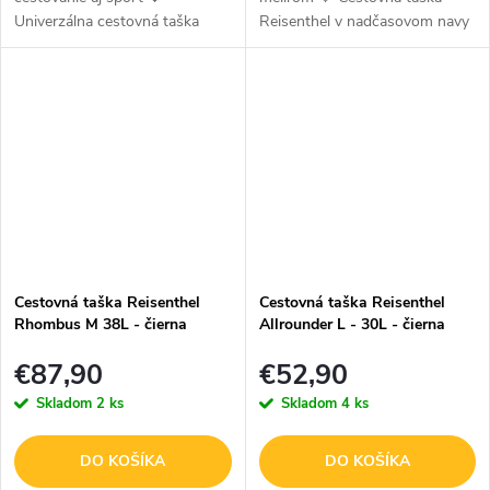
Univerzálna cestovná taška
Reisenthel v nadčasovom navy
Reisenthel v modernom
prevedení s melírovaným
čiernom prevedení so
efektom zaujme svojou
štruktúrovaným povrchom je
jednoduchosťou a eleganciou.
ideálnou voľbou na krátke...
Perfektne doplní...
Cestovná taška Reisenthel
Cestovná taška Reisenthel
Rhombus M 38L - čierna
Allrounder L - 30L - čierna
€87,90
€52,90
Skladom
2 ks
Skladom
4 ks
DO KOŠÍKA
DO KOŠÍKA