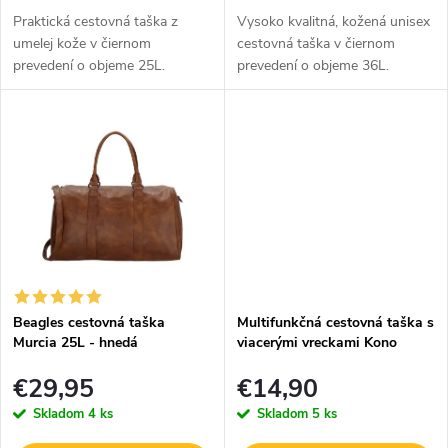
k
k
Praktická cestovná taška z
Vysoko kvalitná, kožená unisex
umelej kože v čiernom
cestovná taška v čiernom
t
t
prevedení o objeme 25L.
prevedení o objeme 36L.
o
Luxusná holandská
o
značka Hide & Stitches, ktorá
v
v
sa venuje ručnej výrobe
kožených produktov.
Beagles cestovná taška
Multifunkčná cestovná taška s
Murcia 25L - hnedá
viacerými vreckami Kono
Flower - khaki
€29,95
€14,90
Skladom
4 ks
Skladom
5 ks