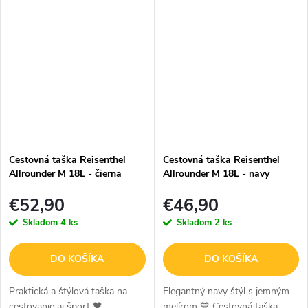
priehradkou na vaše toaletné
prevedení s jemným
potreby a praktickým
melírovaním zaujme na prvý
odnímateľným...
pohľad. Spája minimalistický...
Cestovná taška Reisenthel
Cestovná taška Reisenthel
Allrounder M 18L - čierna
Allrounder M 18L - navy
€52,90
€46,90
Skladom
4 ks
Skladom
2 ks
DO KOŠÍKA
DO KOŠÍKA
Praktická a štýlová taška na
Elegantný navy štýl s jemným
cestovanie aj šport 🖤
melírom 💙 Cestovná taška