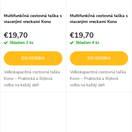
Multifunkčná cestovná taška s
Multifunkčná cestovná taška s
viacerými vreckami Kono
viacerými vreckami Kono
Flower 12,5L - navy
Flower 12,5L - hnedá
€19,70
€19,70
Skladom
3 ks
Skladom
4 ks
DO KOŠÍKA
DO KOŠÍKA
Veľkokapacitná cestovná taška
Veľkokapacitná cestovná taška
Kono – Praktická a štýlová
Kono – Praktická a štýlová
voľba na každý deň
voľba na každý deň
Veľkokapacitná cestovná taška
Veľkokapacitná cestovná taška
Kono v navy farbe s
Kono v hnedej farbe s
kvetinovým vzorom je ideálne
kvetinovým vzorom je ideálne
riešenie na...
riešenie na...