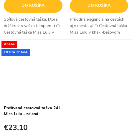
DO KOŠÍKA
DO KOŠÍKA
Štýlová cestovná taška, ktorá
Prírodná elegancia na cestách
drží krok s vaším tempom ✈️👜
aj v meste 🌿👜 Cestovná taška
Cestovná taška Miss Lulu v
Miss Lulu v khaki-béžovom
elegantnom čiernom prevedení
prevedení prináša harmóniu
AKCIA
zaujme moderným prešívaným
prírodných tónov a modernú
dizajnom a premyslenou...
funkčnosť. Štýlový doplnok,
EXTRA ZĽAVA
ktorý...
Prešívaná cestovná taška 24 L
Miss Lulu - zelená
€23,10