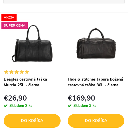
a
Najlacnejšie
V
d
AKCIA
Najdrahšie
SUPER CENA
ý
e
Abecedne
p
n
i
i
s
e
p
p
Beagles cestovná taška
Hide & stitches Japura kožená
r
Murcia 25L - čierna
cestovná taška 36L - čierna
r
o
€26,90
€169,90
o
Skladom
2 ks
Skladom
3 ks
d
d
u
u
DO KOŠÍKA
DO KOŠÍKA