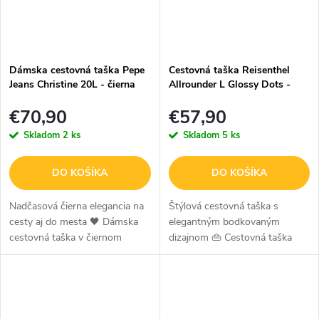
Dámska cestovná taška Pepe
Cestovná taška Reisenthel
Jeans Christine 20L - čierna
Allrounder L Glossy Dots -
30L - čierna
€70,90
€57,90
Skladom
2 ks
Skladom
5 ks
DO KOŠÍKA
DO KOŠÍKA
Nadčasová čierna elegancia na
Štýlová cestovná taška s
cesty aj do mesta 🖤 Dámska
elegantným bodkovaným
cestovná taška v čiernom
dizajnom 👜 Cestovná taška
prevedení je skvelou voľbou pre
Reisenthel Allrounder L v
ženy, ktoré chcú spojiť
dizajne Glossy Dots Black spája
elegantný vzhľad, praktickosť
eleganciu, praktickosť a
a...
premyslené...