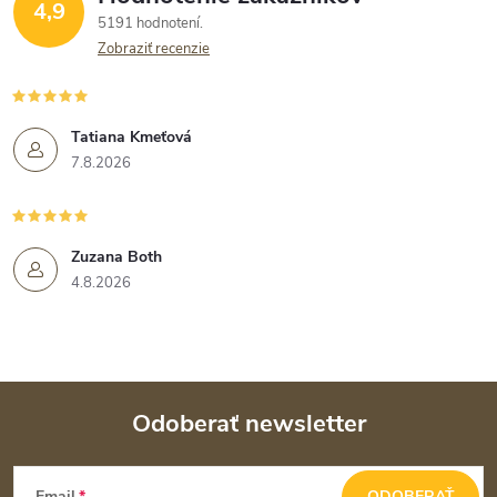
4,9
5191 hodnotení
Zobraziť recenzie
Tatiana Kmeťová
7.8.2026
Zuzana Both
4.8.2026
Odoberať newsletter
Z
Email
ODOBERAŤ