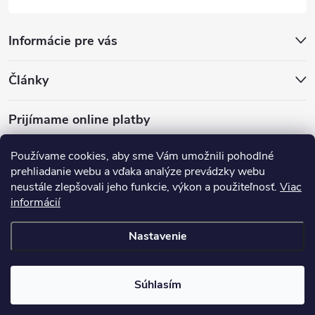
Informácie pre vás
Články
Prijímame online platby
Používame cookies, aby sme Vám umožnili pohodlné
prehliadanie webu a vďaka analýze prevádzky webu
neustále zlepšovali jeho funkcie, výkon a použiteľnosť.
Viac
mariveo.cz
abundo.cz
informácií
Nastavenie
Copyright 2016 - 2026
Batoháreň.sk
. Všetky práva vyhradené.
Upraviť
nastavenie cookies
Súhlasím
Vytvoril Shoptet