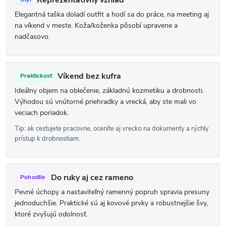
i
e
Elegantná taška doladí outfit a hodí sa do práce, na meeting aj
na víkend v meste. Koža/koženka pôsobí upravene a
p
nadčasovo.
r
v
Víkend bez kufra
k
Praktickosť
Ideálny objem na oblečenie, základnú kozmetiku a drobnosti.
y
Výhodou sú vnútorné priehradky a vrecká, aby ste mali vo
v
veciach poriadok.
ý
Tip: ak cestujete pracovne, oceníte aj vrecko na dokumenty a rýchly
p
prístup k drobnostiam.
i
s
Do ruky aj cez rameno
Pohodlie
u
Pevné úchopy a nastaviteľný ramenný popruh spravia presuny
jednoduchšie. Praktické sú aj kovové prvky a robustnejšie švy,
ktoré zvyšujú odolnosť.