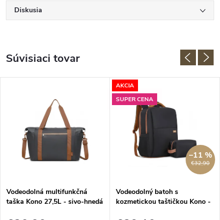
Diskusia
Súvisiaci tovar
AKCIA
SUPER CENA
–11 %
€32,90
Vodeodolná multifunkčná
Vodeodolný batoh s
taška Kono 27,5L - sivo-hnedá
kozmetickou taštičkou Kono -
čierno-hnedá