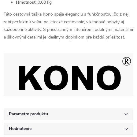
Hmotnosť:
0,68 kg
Táto cestovná taška Kono spája eleganciu s funkčnosťou, čo z nej
robí perfektnú voľbu na letecké cestovanie, víkendové pobyty aj
každodenné aktivity. S priestranným interiérom, odolnými materiálmi
a šikovnými detailmi je ideálnym doplnkom pre každú príležitosť.
Parametre produktu
Hodnotenie