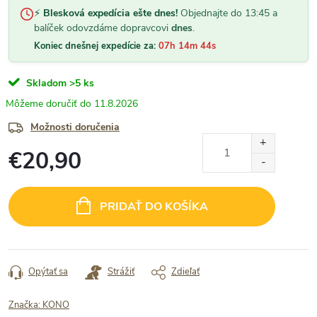
⚡
Blesková expedícia ešte dnes!
Objednajte do 13:45 a
balíček odovzdáme dopravcovi
dnes
.
Koniec dnešnej expedície za:
07h 14m 44s
Skladom
>5 ks
11.8.2026
Možnosti doručenia
€20,90
Jednotková
cena:
PRIDAŤ DO KOŠÍKA
Opýtať sa
Strážiť
Zdieľať
Značka:
KONO