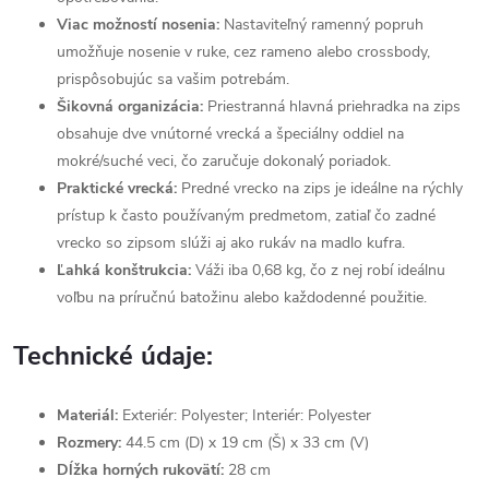
Viac možností nosenia:
Nastaviteľný ramenný popruh
umožňuje nosenie v ruke, cez rameno alebo crossbody,
prispôsobujúc sa vašim potrebám.
Šikovná organizácia:
Priestranná hlavná priehradka na zips
obsahuje dve vnútorné vrecká a špeciálny oddiel na
mokré/suché veci, čo zaručuje dokonalý poriadok.
Praktické vrecká:
Predné vrecko na zips je ideálne na rýchly
prístup k často používaným predmetom, zatiaľ čo zadné
vrecko so zipsom slúži aj ako rukáv na madlo kufra.
Ľahká konštrukcia:
Váži iba 0,68 kg, čo z nej robí ideálnu
voľbu na príručnú batožinu alebo každodenné použitie.
Technické údaje:
Materiál:
Exteriér: Polyester; Interiér: Polyester
Rozmery:
44.5 cm (D) x 19 cm (Š) x 33 cm (V)
Dĺžka horných rukovätí:
28 cm