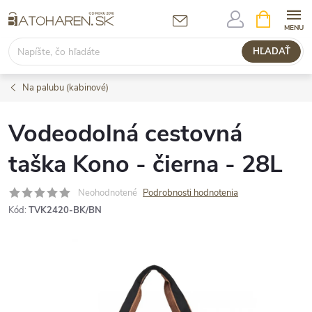
Prejsť
NÁKUPN
KOŠÍK
na
obsah
HĽADAŤ
Na palubu (kabinové)
Vodeodolná cestovná
taška Kono - čierna - 28L
Neohodnotené
Podrobnosti hodnotenia
Kód:
TVK2420-BK/BN