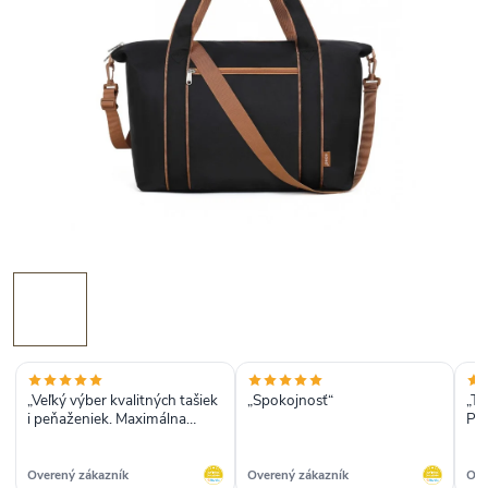
„Veľký výber kvalitných tašiek
„Spokojnosť“
„To
i peňaženiek. Maximálna
Prí
spokojnosť s komunikáciou i
dodaním objednávky. Rada
sa sem vrátim.“
Overený zákazník
Overený zákazník
Ove