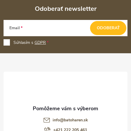
Odoberať newsletter
Z
Email
ODOBERAŤ
á
p
Súhlasím s
GDPR
ä
t
i
e
info
@
batoharen.sk
+421 222 205 461