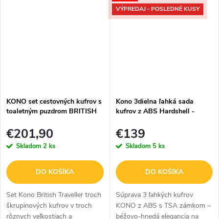
pre cestovateľov, ktorí hľadajú...
VÝPREDAJ - POSLEDNÉ KUSY
KONO set cestovných kufrov s
Kono 3dielna ľahká sada
toaletným puzdrom BRITISH
kufrov z ABS Hardshell -
TRAVELLER - fialová -
béžovohnedá - 38L/71L/100L
€201,90
€139
15/40/68/97L
Skladom
2 ks
Skladom
5 ks
DO KOŠÍKA
DO KOŠÍKA
Set Kono British Traveller troch
Súprava 3 ľahkých kufrov
škrupinových kufrov v troch
KONO z ABS s TSA zámkom –
rôznych veľkostiach a
béžovo-hnedá elegancia na