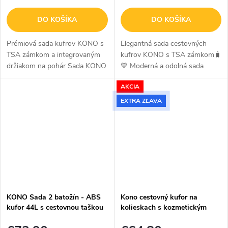
DO KOŠÍKA
DO KOŠÍKA
Prémiová sada kufrov KONO s
Elegantná sada cestovných
TSA zámkom a integrovaným
kufrov KONO s TSA zámkom🧳
držiakom na pohár Sada KONO
💙 Moderná a odolná sada
prináša kompletné cestovné
batožiny KONO ponúka všetko,
AKCIA
riešenie v elegantnej navy -
čo potrebujete na pohodlné
hnedej farbe. Sada troch kufrov
cestovanie – od kompaktnej
EXTRA ZĽAVA
(20",...
kozmetickej...
KONO Sada 2 batožín - ABS
Kono cestovný kufor na
kufor 44L s cestovnou taškou
kolieskach s kozmetickým
20L - béžovo hnedá
kufríkom ABS - 8L/44L -
zeleno-hnedý