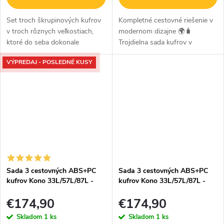
Set troch škrupinových kufrov
Kompletné cestovné riešenie v
v troch rôznych veľkostiach,
modernom dizajne 🌍🧳
ktoré do seba dokonale
Trojdielna sada kufrov v
zapadnú. Set kufrov je
elegantnej kombinácii
VÝPREDAJ - POSLEDNÉ KUSY
vyrobený z vysoko kvalitného
tmavozelenej a hnedej farby
polypropylénu. V modernom
spája moderný pruhovaný
sivo-hnedom...
vzhľad s vysokou odolnosťou...
Sada 3 cestovných ABS+PC
Sada 3 cestovných ABS+PC
kufrov Kono 33L/57L/87L -
kufrov Kono 33L/57L/87L -
béžovohnedá
čiernohnedá
€174,90
€174,90
Skladom
1 ks
Skladom
1 ks