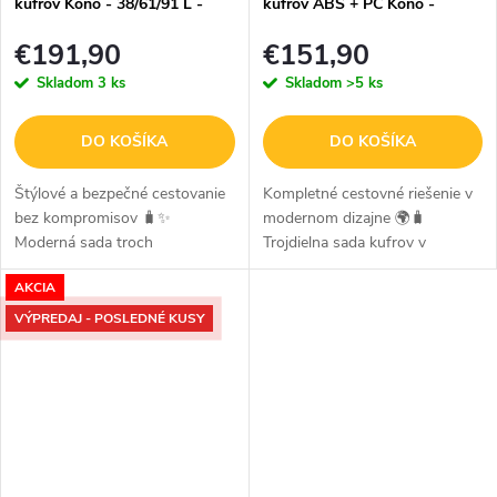
kufrov Kono - 38/61/91 L -
kufrov ABS + PC Kono -
béžová
36/62/94 L - burgundy
€191,90
€151,90
Skladom
3 ks
Skladom
>5 ks
DO KOŠÍKA
DO KOŠÍKA
Štýlové a bezpečné cestovanie
Kompletné cestovné riešenie v
bez kompromisov 🧳✨
modernom dizajne 🌍🧳
Moderná sada troch
Trojdielna sada kufrov v
cestovných kufrov v béžovom
elegantnej kombinácii burgundy
AKCIA
prevedení s elegantnými
a hnedej farby spája moderný
hnedými detailmi je navrhnutá
pruhovaný vzhľad s vysokou
VÝPREDAJ - POSLEDNÉ KUSY
pre maximálny komfort,...
odolnosťou...