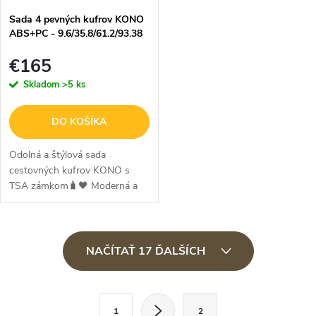
Sada 4 pevných kufrov KONO
ABS+PC - 9.6/35.8/61.2/93.38
L - čierna
€165
Skladom
>5 ks
DO KOŠÍKA
Odolná a štýlová sada
cestovných kufrov KONO s
TSA zámkom🧳🖤 Moderná a
odolná sada batožiny KONO
ponúka všetko, čo potrebujete
na pohodlné cestovanie – od
O
kompaktnej kozmetickej...
NAČÍTAŤ 17 ĎALŠÍCH
v
l
S
á
1
2