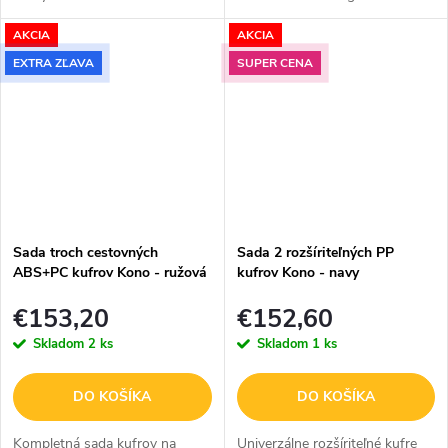
toaletného puzdra, ktoré do
cesty 🧳🤎 Štýl, bezpečnosť a
AKCIA
AKCIA
seba dokonale zapadnú. Set
funkčnosť v dokonalej
kufrov je vyrobený z vysoko
rovnováhe – presne to ponúka
EXTRA ZĽAVA
SUPER CENA
kvalitného...
cestovná súprava...
Sada troch cestovných
Sada 2 rozšíriteľných PP
ABS+PC kufrov Kono - ružová
kufrov Kono - navy
- 33/58/89 L
€153,20
€152,60
Skladom
2 ks
Skladom
1 ks
DO KOŠÍKA
DO KOŠÍKA
Kompletná sada kufrov na
Univerzálne rozšíriteľné kufre