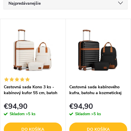
R
Najpredávanejšie
a
Najlacnejšie
V
d
Najdrahšie
ý
e
Abecedne
p
n
i
i
s
e
p
p
Cestovná sada Kono 3 ks -
Cestovná sada kabínového
r
kabínový kufor 55 cm, batoh
kufra, batohu a kozmetickej
r
na notebook 13,5” a
taštičky Kono - čiernohnedá
o
€94,90
€94,90
kozmetická taštička - béžovo
o
hnedá
Skladom
>5 ks
Skladom
>5 ks
d
d
u
DO KOŠÍKA
DO KOŠÍKA