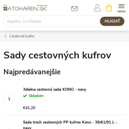
Prejsť
NÁKUPN
KOŠÍK
na
obsah
HĽADAŤ
Cestovné kufre
Sady cestovných kufrov
Najpredávanejšie
3dielna cestovná sada KONO - navy
Skladom
€41,20
Sada troch cestovných PP kufrov Kono - 38/61/91 L -
navy