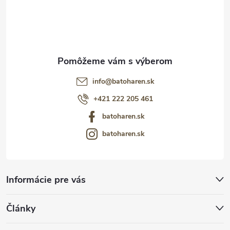
i
e
info
@
batoharen.sk
+421 222 205 461
batoharen.sk
batoharen.sk
Informácie pre vás
Články