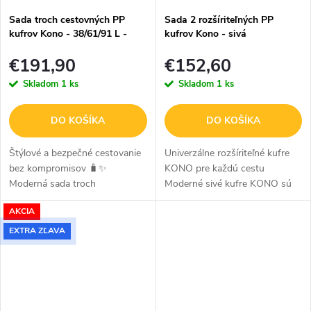
Sada troch cestovných PP
Sada 2 rozšíriteľných PP
kufrov Kono - 38/61/91 L -
kufrov Kono - sivá
navy
€191,90
€152,60
Skladom
1 ks
Skladom
1 ks
DO KOŠÍKA
DO KOŠÍKA
Štýlové a bezpečné cestovanie
Univerzálne rozšíriteľné kufre
bez kompromisov 🧳✨
KONO pre každú cestu
Moderná sada troch
Moderné sivé kufre KONO sú
cestovných kufrov v navy
ideálnym spoločníkom pre
AKCIA
prevedení s elegantnými
všetky druhy cestovania - od
hnedými detailmi je navrhnutá
pracovných ciest až po
EXTRA ZĽAVA
pre maximálny komfort,...
dovolenku. Elegantná...