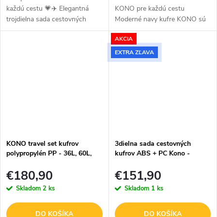
každú cestu 💗✈️ Elegantná
KONO pre každú cestu
trojdielna sada cestovných
Moderné navy kufre KONO sú
kufrov Kono v jemnom
ideálnym spoločníkom pre
AKCIA
ružovom odtieni ponúka ideálne
všetky druhy cestovania - od
riešenie na krátke výlety,
pracovných ciest až po
EXTRA ZĽAVA
rodinné dovolenky...
dovolenku. Elegantná...
KONO travel set kufrov
3dielna sada cestovných
polypropylén PP - 36L, 60L,
kufrov ABS + PC Kono -
92L - sivo-hnedá
36/62/94 L - tmavozelená
€180,90
€151,90
Skladom
2 ks
Skladom
1 ks
DO KOŠÍKA
DO KOŠÍKA