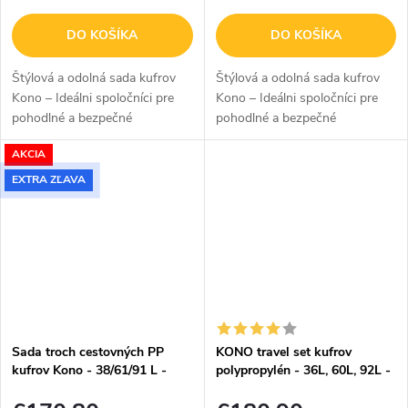
DO KOŠÍKA
DO KOŠÍKA
Štýlová a odolná sada kufrov
Štýlová a odolná sada kufrov
Kono – Ideálni spoločníci pre
Kono – Ideálni spoločníci pre
pohodlné a bezpečné
pohodlné a bezpečné
cestovanie Sada troch kufrov
cestovanie Sada troch kufrov
AKCIA
Kono vo veľkostiach 20", 24" a
Kono vo veľkostiach 20", 24" a
28" je ideálnym riešením pre...
28" je ideálnym riešením pre...
EXTRA ZĽAVA
Sada troch cestovných PP
KONO travel set kufrov
kufrov Kono - 38/61/91 L -
polypropylén - 36L, 60L, 92L -
zelená
navy