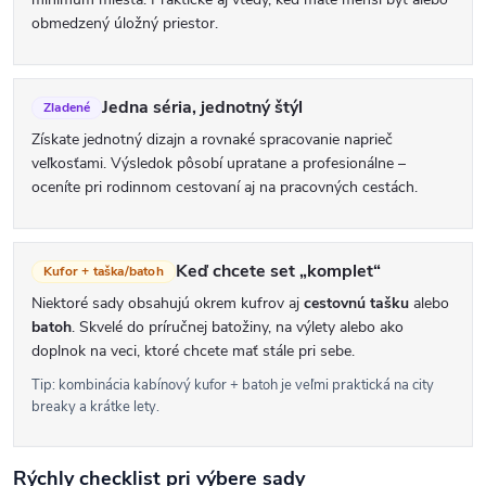
s
obmedzený úložný priestor.
u
Jedna séria, jednotný štýl
Zladené
Získate jednotný dizajn a rovnaké spracovanie naprieč
veľkosťami. Výsledok pôsobí upratane a profesionálne –
oceníte pri rodinnom cestovaní aj na pracovných cestách.
Keď chcete set „komplet“
Kufor + taška/batoh
Niektoré sady obsahujú okrem kufrov aj
cestovnú tašku
alebo
batoh
. Skvelé do príručnej batožiny, na výlety alebo ako
doplnok na veci, ktoré chcete mať stále pri sebe.
Tip: kombinácia kabínový kufor + batoh je veľmi praktická na city
breaky a krátke lety.
Rýchly checklist pri výbere sady