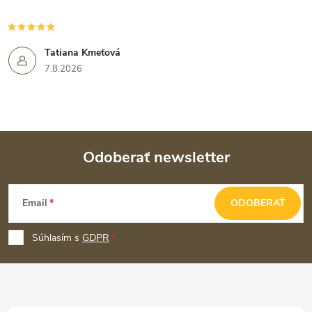
Tatiana Kmeťová
7.8.2026
Odoberať newsletter
Z
Email
ODOBERAŤ
á
p
Súhlasím s
GDPR
ä
t