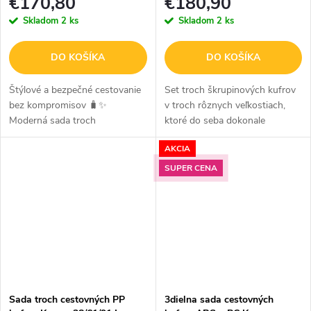
€170,80
€180,90
Skladom
2 ks
Skladom
2 ks
DO KOŠÍKA
DO KOŠÍKA
Štýlové a bezpečné cestovanie
Set troch škrupinových kufrov
bez kompromisov 🧳✨
v troch rôznych veľkostiach,
Moderná sada troch
ktoré do seba dokonale
cestovných kufrov v zelenom
zapadnú. Set kufrov je
AKCIA
prevedení s elegantnými
vyrobený z vysoko kvalitného
hnedými detailmi je navrhnutá
polypropylénu. V navy hnedom
SUPER CENA
pre maximálny komfort,...
prevedení.
Sada troch cestovných PP
3dielna sada cestovných