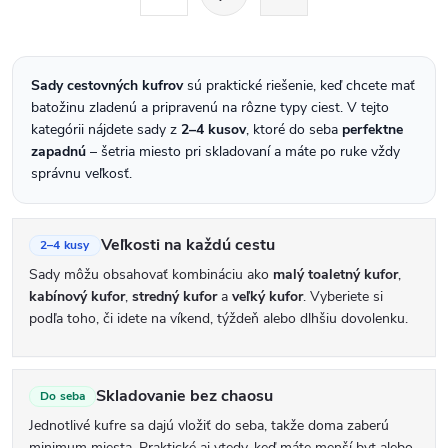
t
d
r
a
á
c
Sady cestovných kufrov
sú praktické riešenie, keď chcete mať
n
i
batožinu zladenú a pripravenú na rôzne typy ciest. V tejto
k
kategórii nájdete sady z
2–4 kusov
, ktoré do seba
perfektne
e
o
zapadnú
– šetria miesto pri skladovaní a máte po ruke vždy
p
v
správnu veľkosť.
r
a
n
v
Veľkosti na každú cestu
2–4 kusy
i
k
Sady môžu obsahovať kombináciu ako
malý toaletný kufor
,
e
y
kabínový kufor
,
stredný kufor
a
veľký kufor
. Vyberiete si
podľa toho, či idete na víkend, týždeň alebo dlhšiu dovolenku.
v
ý
p
Skladovanie bez chaosu
Do seba
i
Jednotlivé kufre sa dajú vložiť do seba, takže doma zaberú
minimum miesta. Praktické aj vtedy, keď máte menší byt alebo