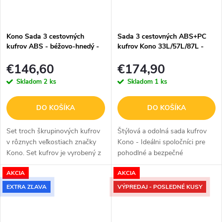
Kono Sada 3 cestovných
Sada 3 cestovných ABS+PC
kufrov ABS - béžovo-hnedý -
kufrov Kono 33L/57L/87L -
38/73/114L
navy
€146,60
€174,90
Skladom
2 ks
Skladom
1 ks
DO KOŠÍKA
DO KOŠÍKA
Set troch škrupinových kufrov
Štýlová a odolná sada kufrov
v rôznych veľkostiach značky
Kono - Ideálni spoločníci pre
Kono. Set kufrov je vyrobený z
pohodlné a bezpečné
vysoko kvalitného ABS
cestovanie Sada troch kufrov
AKCIA
AKCIA
materiálu. V béžovo-hnedom
Kono vo veľkostiach 20", 24" a
prevedení.
28" je ideálnym riešením pre...
EXTRA ZĽAVA
VÝPREDAJ - POSLEDNÉ KUSY