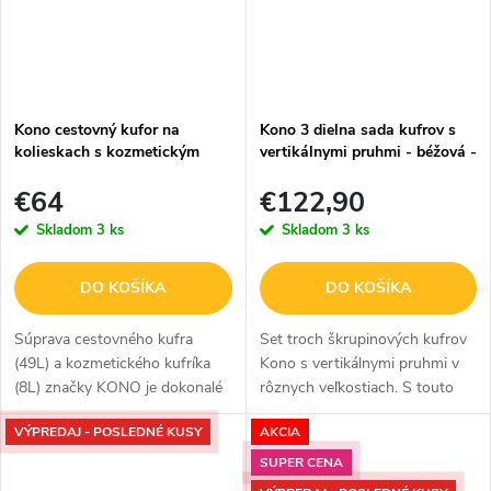
Kono cestovný kufor na
Kono 3 dielna sada kufrov s
kolieskach s kozmetickým
vertikálnymi pruhmi - béžová -
kufríkom ABS - 8L/49L -
38/73/114
€64
€122,90
tyrkysová
Skladom
3 ks
Skladom
3 ks
DO KOŠÍKA
DO KOŠÍKA
Súprava cestovného kufra
Set troch škrupinových kufrov
(49L) a kozmetického kufríka
Kono s vertikálnymi pruhmi v
(8L) značky KONO je dokonalé
rôznych veľkostiach. S touto
spojenie praktickosti a štýlu.
sadou budete mať dostatok
VÝPREDAJ - POSLEDNÉ KUSY
AKCIA
Kvalitná, ultra ľahká sada
priestoru pre všetky vaše
vyrobená z ABS materiálu
cestovné potreby, či už idete
SUPER CENA
vaše...
na...