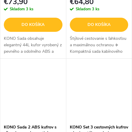
€73,90
€64,80
Skladom
3 ks
Skladom
3 ks
DO KOŠÍKA
DO KOŠÍKA
KONO Sada obsahuje
Štýlové cestovanie s ľahkosťou
elegantný 44L kufor vyrobený z
a maximálnou ochranou ✈️
pevného a odolného ABS a
Kompaktná sada kabínového
príručnú batožinu - cestovnú
kufra a kozmetického kufríka v
tašku 20L. S touto štýlovou a
atraktívnej zeleno-hnedej farbe
funkčnou sadou batožiny
je ideálna na krátke výlety,...
môžete cestovať s...
KONO Sada 2 ABS kufrov s
KONO Set 3 cestovných kufrov