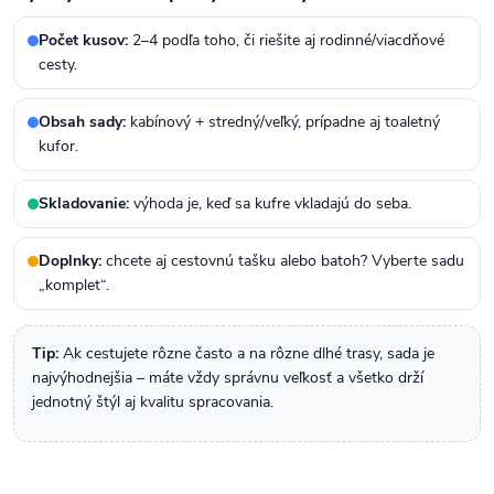
Počet kusov:
2–4 podľa toho, či riešite aj rodinné/viacdňové
cesty.
Obsah sady:
kabínový + stredný/veľký, prípadne aj toaletný
kufor.
Skladovanie:
výhoda je, keď sa kufre vkladajú do seba.
Doplnky:
chcete aj cestovnú tašku alebo batoh? Vyberte sadu
„komplet“.
Tip:
Ak cestujete rôzne často a na rôzne dlhé trasy, sada je
najvýhodnejšia – máte vždy správnu veľkosť a všetko drží
jednotný štýl aj kvalitu spracovania.