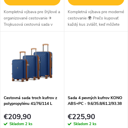
u
k
k
Kompletná výbava pre štýlové a
Kompletná výbava pre moderné
organizované cestovanie ✈
cestovanie 🌍 Prečo kupovať
t
t
Trojkusová cestovná sada v
každý kus zvlášť, keď môžete
o
elegantnej kombinácii béžovej a
mať všetko perfektne zladené?
o
hnedej farby prináša ideálne
Táto **trojdielna súprava
v
v
riešenie na pracovné cesty aj...
Kono** v elegantnej čierno-
hnedej...
Cestovná sada troch kufrov z
Sada 4 pevných kufrov KONO
polypropylénu 41/76/114 L
ABS+PC - 9.6/35.8/61.2/93.38
KONO - navy
L - modrá
€209,90
€225,90
Skladom
2 ks
Skladom
2 ks