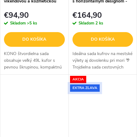
víkendovou a kozmetickou
s horizontálnym designom -
taškou - sivo hnedá
ABS - zeleno-hnedý -
€94,90
€164,90
44L/66L/96L
Skladom
>5 ks
Skladom
2 ks
DO KOŠÍKA
DO KOŠÍKA
KONO štvordielna sada
Ideálna sada kufrov na mestské
obsahuje veľký 49L kufor s
výlety aj dovolenku pri mori 🌴
pevnou škrupinou, kompaktnú
Trojdielna sada cestovných
príručnú batožinu , všestrannú
kufrov v elegantnej zeleno-
AKCIA
tašku a kozmetickú tašku.
hnedej farbe je ideálna na každú
Zvýšte svoj zážitok z
príležitosť - od kratších...
EXTRA ZĽAVA
cestovania s touto...