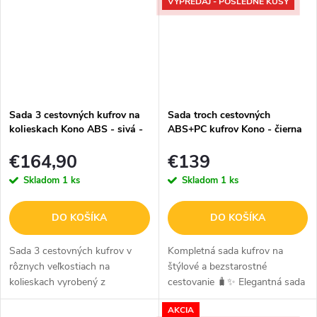
VÝPREDAJ - POSLEDNÉ KUSY
Sada 3 cestovných kufrov na
Sada troch cestovných
kolieskach Kono ABS - sivá -
ABS+PC kufrov Kono - čierna
41/78/114L
€164,90
€139
Skladom
1 ks
Skladom
1 ks
DO KOŠÍKA
DO KOŠÍKA
Sada 3 cestovných kufrov v
Kompletná sada kufrov na
rôznych veľkostiach na
štýlové a bezstarostné
kolieskach vyrobený z
cestovanie 🧳✨ Elegantná sada
kvalitného ABS materiálu. V
troch škrupinových kufrov v
AKCIA
sivom prevedení.
čiernom prevedení je navrhnutá