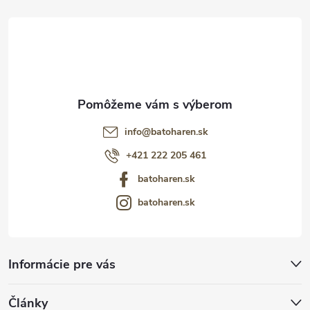
t
i
e
info
@
batoharen.sk
+421 222 205 461
batoharen.sk
batoharen.sk
Informácie pre vás
Články