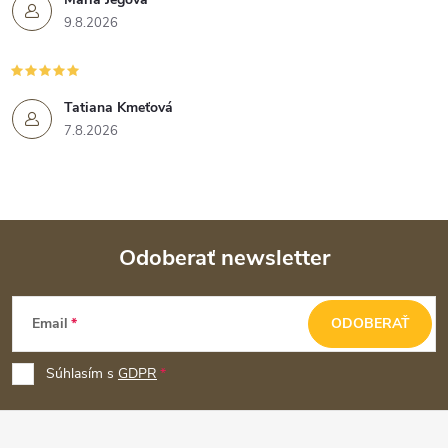
9.8.2026
Tatiana Kmeťová
7.8.2026
Odoberať newsletter
Z
Email
ODOBERAŤ
á
p
Súhlasím s
GDPR
ä