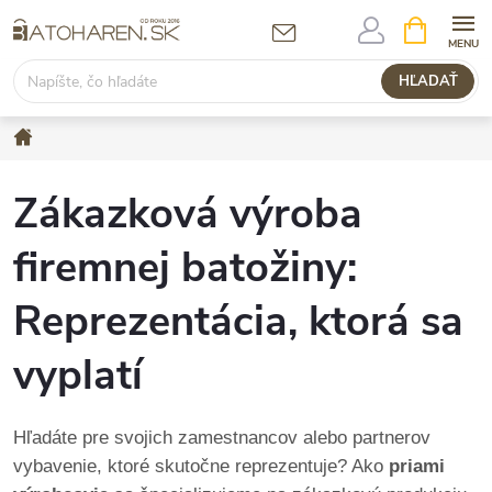
Prejsť
NÁKUPN
KOŠÍK
na
obsah
HĽADAŤ
Domov
Zákazková výroba
firemnej batožiny:
Reprezentácia, ktorá sa
vyplatí
Hľadáte pre svojich zamestnancov alebo partnerov
vybavenie, ktoré skutočne reprezentuje? Ako
priami