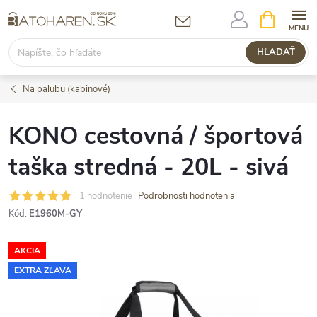
Prejsť
NÁKUPN
KOŠÍK
na
obsah
HĽADAŤ
Na palubu (kabinové)
KONO cestovná / športová
taška stredná - 20L - sivá
1 hodnotenie
Podrobnosti hodnotenia
Kód:
E1960M-GY
AKCIA
EXTRA ZĽAVA