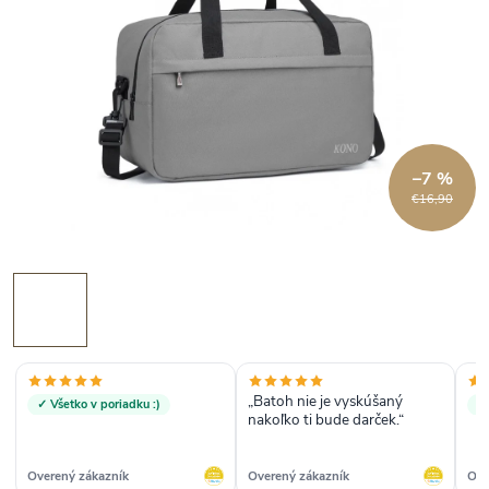
–7 %
€16,90
„Batoh nie je vyskúšaný
✓ Všetko v poriadku :)
✓
nakoľko ti bude darček.“
Overený zákazník
Overený zákazník
Ove