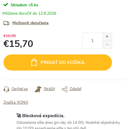
Skladom
>5 ks
12.8.2026
Možnosti doručenia
€16,90
€15,70
Jednotková
cena:
PRIDAŤ DO KOŠÍKA
Opýtať sa
Strážiť
Zdieľať
Značka:
KONO
🚀 Blesková expedícia.
Odosielame ešte dnes (pri obj. do 14:00). Nedeľné objednávky
(do 10:00) expedujeme ešte v ten istý deň.