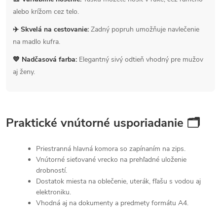
alebo krížom cez telo.
✈️ Skvelá na cestovanie:
Zadný popruh umožňuje navlečenie
na madlo kufra.
💙 Nadčasová farba:
Elegantný sivý odtieň vhodný pre mužov
aj ženy.
Praktické vnútorné usporiadanie 🗂
Priestranná hlavná komora so zapínaním na zips.
Vnútorné sieťované vrecko na prehľadné uloženie
drobností.
Dostatok miesta na oblečenie, uterák, fľašu s vodou aj
elektroniku.
Vhodná aj na dokumenty a predmety formátu A4.