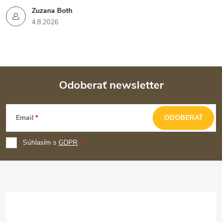
Zuzana Both
4.8.2026
Odoberať newsletter
Z
Email
ODOBERAŤ
á
p
Súhlasím s
GDPR
ä
t
i