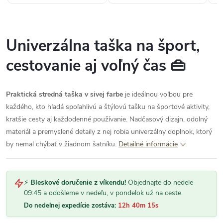
Univerzálna taška na šport,
cestovanie aj voľný čas 👜
Praktická stredná taška v sivej farbe
je ideálnou voľbou pre
každého, kto hľadá spoľahlivú a štýlovú tašku na športové aktivity,
kratšie cesty aj každodenné používanie. Nadčasový dizajn, odolný
materiál a premyslené detaily z nej robia univerzálny doplnok, ktorý
by nemal chýbať v žiadnom šatníku.
Detailné informácie
⚡
Bleskové doručenie z víkendu!
Objednajte do nedele
09:45 a odošleme v nedeľu, v pondelok už na ceste.
Do nedeľnej expedície zostáva:
12h 40m 14s