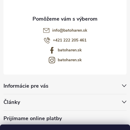
e
info
@
batoharen.sk
+421 222 205 461
batoharen.sk
batoharen.sk
Informácie pre vás
Články
Prijímame online platby