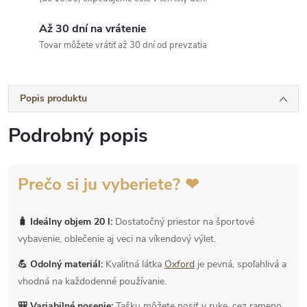
Až 30 dní na vrátenie
Tovar môžete vrátiť až 30 dní od prevzatia
Popis produktu
Podrobný popis
Prečo si ju vyberiete? ❤
🧳 Ideálny objem 20 l:
Dostatočný priestor na športové
vybavenie, oblečenie aj veci na víkendový výlet.
💪 Odolný materiál:
Kvalitná látka
Oxford
je pevná, spoľahlivá a
vhodná na každodenné používanie.
🎒 Variabilné nosenie:
Tašku môžete nosiť v ruke, cez rameno