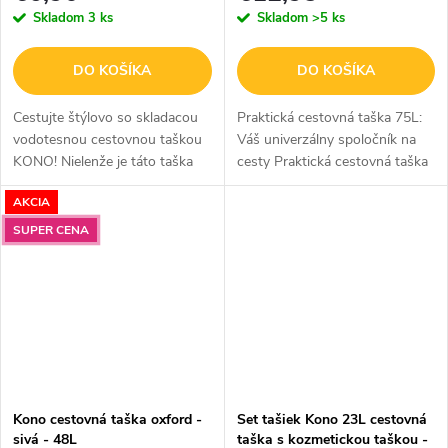
Skladom
3 ks
Skladom
>5 ks
DO KOŠÍKA
DO KOŠÍKA
Cestujte štýlovo so skladacou
Praktická cestovná taška 75L:
vodotesnou cestovnou taškou
Váš univerzálny spoločník na
KONO! Nielenže je táto taška
cesty Praktická cestovná taška
ideálna na krátke cesty a
v elegantnom čiernom
AKCIA
prenocovanie, ale spĺňa aj
prevedení, do ktorej zbalíte
požiadavky väčšiny leteckých...
všetko, čo na svojej ceste...
SUPER CENA
Kono cestovná taška oxford -
Set tašiek Kono 23L cestovná
sivá - 48L
taška s kozmetickou taškou -