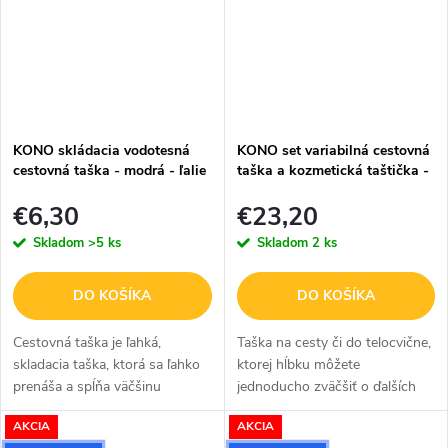
KONO skládacia vodotesná
KONO set variabilná cestovná
cestovná taška - modrá - ľalie
taška a kozmetická taštička -
fialová - 26L
€6,30
€23,20
Skladom
>5 ks
Skladom
2 ks
DO KOŠÍKA
DO KOŠÍKA
Cestovná taška je ľahká,
Taška na cesty či do telocvične,
skladacia taška, ktorá sa ľahko
ktorej hĺbku môžete
prenáša a spĺňa väčšinu
jednoducho zväčšiť o ďalších
požiadaviek na príručnú
12 cm, staší odopnúť zips.
AKCIA
AKCIA
batožinu. S modrou potlačou
Súčasťou balenia je kozmetická