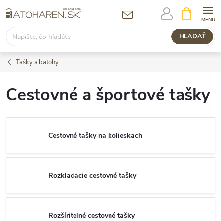
Prejsť
NÁKUPN
KOŠÍK
na
obsah
HĽADAŤ
Tašky a batohy
Cestovné a športové tašky
Cestovné tašky na kolieskach
Rozkladacie cestovné tašky
Rozšíriteľné cestovné tašky