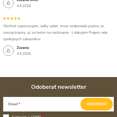
4.8.2026
Obchod soporucujem, velky vyber, tovar zodpoveda popisu, je
naozaj krasny, uz sa tesim na cestovanie :-) dakujem Prajem vela
spokojnych zakaznikov
Zuzana
4.8.2026
Odoberať newsletter
Z
Email
ODOBERAŤ
á