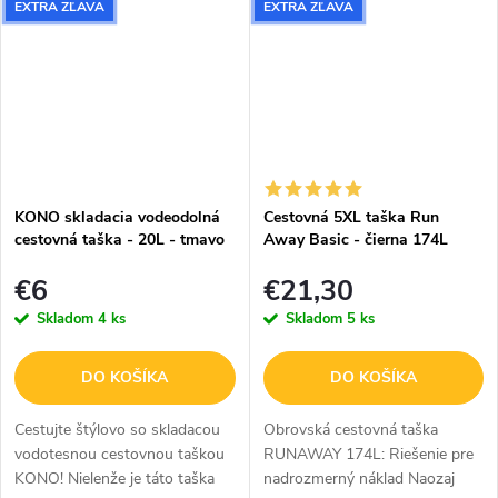
kvetov.
taštička na toaletné potreby.
EXTRA ZĽAVA
EXTRA ZĽAVA
Vo...
KONO skladacia vodeodolná
Cestovná 5XL taška Run
cestovná taška - 20L - tmavo
Away Basic - čierna 174L
sivá
€6
€21,30
Skladom
4 ks
Skladom
5 ks
DO KOŠÍKA
DO KOŠÍKA
Cestujte štýlovo so skladacou
Obrovská cestovná taška
vodotesnou cestovnou taškou
RUNAWAY 174L: Riešenie pre
KONO! Nielenže je táto taška
nadrozmerný náklad Naozaj