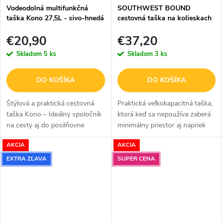
Vodeodolná multifunkčná
SOUTHWEST BOUND
taška Kono 27,5L - sivo-hnedá
cestovná taška na kolieskach
- navy - 80L
€20,90
€37,20
Skladom
5 ks
Skladom
3 ks
DO KOŠÍKA
DO KOŠÍKA
Štýlová a praktická cestovná
Praktická veľkokapacitná taška,
taška Kono – Ideálny spoločník
ktorá keď sa nepoužíva zaberá
na cesty aj do posilňovne
minimálny priestor aj napriek
Multifunkčná veľkokapacitná
tomu, že má kolieska a môžete
AKCIA
AKCIA
taška Kono v sivej farbe je
ju pohodlne prenášať. V navy
navrhnutá pre moderného...
prevedení. 80L
EXTRA ZĽAVA
SUPER CENA