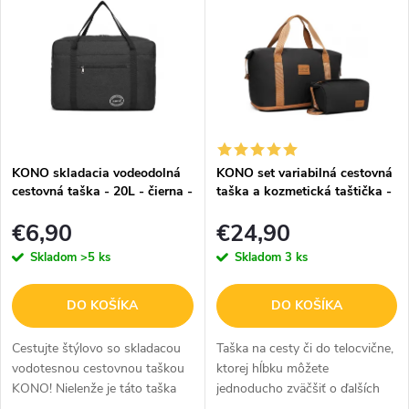
ý
e
Abecedne
p
n
i
i
s
e
p
p
KONO skladacia vodeodolná
KONO set variabilná cestovná
r
cestovná taška - 20L - čierna -
taška a kozmetická taštička -
r
EQ2308
čierno hnedá - 26L
o
€6,90
€24,90
o
Skladom
>5 ks
Skladom
3 ks
d
d
u
u
DO KOŠÍKA
DO KOŠÍKA
k
k
Cestujte štýlovo so skladacou
Taška na cesty či do telocvične,
vodotesnou cestovnou taškou
ktorej hĺbku môžete
t
t
KONO! Nielenže je táto taška
jednoducho zväčšiť o ďalších
ideálna na krátke cesty a
12 cm, staší odopnúť zips.