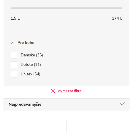
1,5
L
174
L
Pre koho
Dámske
36
Detské
11
Unisex
64
Vymazať filtre
R
Najpredávanejšie
a
Najlacnejšie
V
d
Najdrahšie