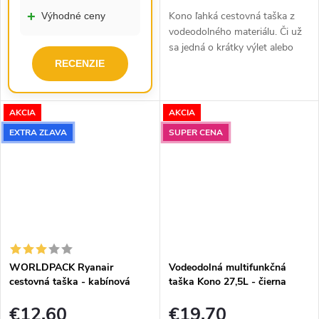
+
Kono ľahká cestovná taška z
Výhodné ceny
vodeodolného materiálu. Či už
sa jedná o krátky výlet alebo
dlhšiu cestu, táto taška sľubuje,
RECENZIE
že bude spoľahlivým cestovným
partnerom, ktorý s...
AKCIA
AKCIA
EXTRA ZĽAVA
SUPER CENA
WORLDPACK Ryanair
Vodeodolná multifunkčná
cestovná taška - kabínová
taška Kono 27,5L - čierna
batožina - tmavo sivá - 22,5 L
€12,60
€19,70