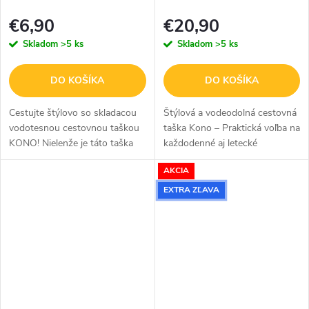
EQ2308
€6,90
€20,90
Skladom
>5 ks
Skladom
>5 ks
DO KOŠÍKA
DO KOŠÍKA
Cestujte štýlovo so skladacou
Štýlová a vodeodolná cestovná
vodotesnou cestovnou taškou
taška Kono – Praktická voľba na
KONO! Nielenže je táto taška
každodenné aj letecké
ideálna na krátke cesty a
cestovanie Kono ľahká
AKCIA
prenocovanie, ale spĺňa aj
vodeodolná cestovná taška je
požiadavky väčšiny leteckých...
dokonalým spoločníkom pre
EXTRA ZĽAVA
moderného...