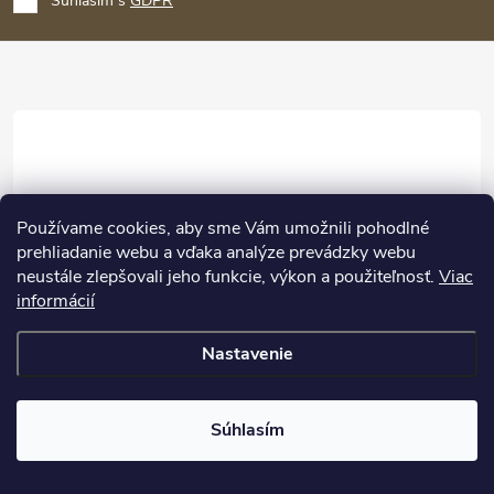
p
Súhlasím s
GDPR
ä
t
i
e
Používame cookies, aby sme Vám umožnili pohodlné
prehliadanie webu a vďaka analýze prevádzky webu
neustále zlepšovali jeho funkcie, výkon a použiteľnosť.
Viac
info
@
batoharen.sk
informácií
+421 222 205 461
Nastavenie
batoharen.sk
batoharen.sk
Súhlasím