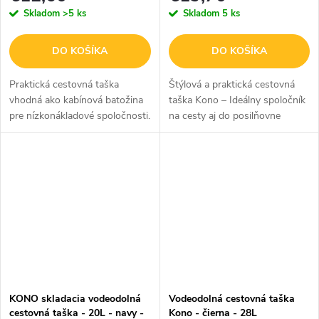
Skladom
>5 ks
Skladom
5 ks
DO KOŠÍKA
DO KOŠÍKA
Praktická cestovná taška
Štýlová a praktická cestovná
vhodná ako kabínová batožina
taška Kono – Ideálny spoločník
pre nízkonákladové spoločnosti.
na cesty aj do posilňovne
Skvele ju využijete aj ako
Multifunkčná veľkokapacitná
doplnkovú batožinu k vášmu
taška Kono v čiernej farbe je
kufru. Vyrobená z pevného...
navrhnutá pre moderného...
KONO skladacia vodeodolná
Vodeodolná cestovná taška
cestovná taška - 20L - navy -
Kono - čierna - 28L