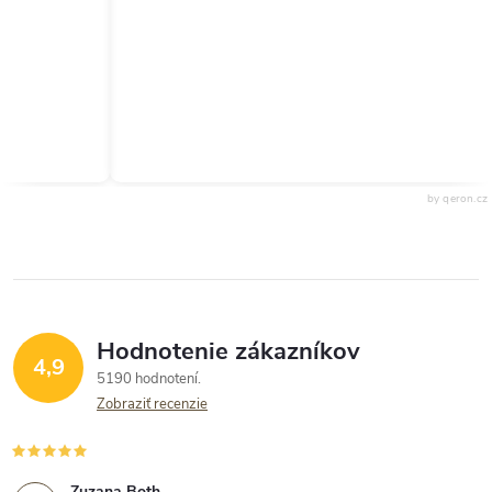
by qeron.cz
Hodnotenie zákazníkov
4,9
5190 hodnotení
Zobraziť recenzie
Zuzana Both