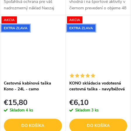
Spoľahlivá ochrana pre váš
vhodná i na športové aktivity v
nadrozmerný náklad Naozaj
čiernom prevedení o objeme 48
veľká cestovná taška v
L.
AKCIA
AKCIA
praktickom čiernom prevedení,
do ktorej zbalíte všetko, čo na
EXTRA ZĽAVA
EXTRA ZĽAVA
svojej...
Cestovná kabínová taška
KONO skládacia vodotesná
Kono - 24L - camo
cestovná taška - navy/béžová
- indický sloní vzor
€15,80
€6,10
Skladom
4 ks
Skladom
3 ks
DO KOŠÍKA
DO KOŠÍKA