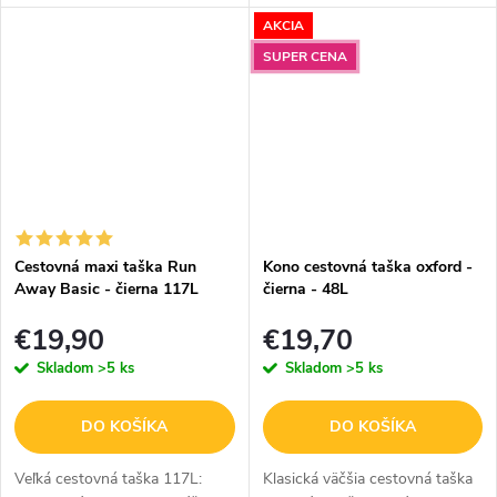
ideálna na krátke cesty a
veľká cestovná taška v
AKCIA
prenocovanie, ale spĺňa aj
elegantnom čiernom prevedení
požiadavky väčšiny leteckých...
s kontrastnými detailmi, do
SUPER CENA
ktorej zbalíte...
Cestovná maxi taška Run
Kono cestovná taška oxford -
Away Basic - čierna 117L
čierna - 48L
€19,90
€19,70
Skladom
>5 ks
Skladom
>5 ks
DO KOŠÍKA
DO KOŠÍKA
Veľká cestovná taška 117L:
Klasická väčšia cestovná taška