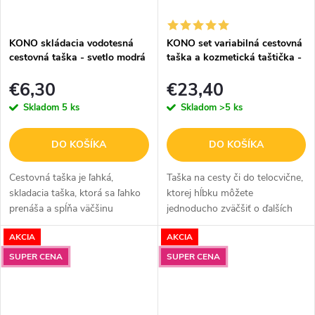
KONO skládacia vodotesná
KONO set variabilná cestovná
cestovná taška - svetlo modrá
taška a kozmetická taštička -
- kvetiny
čierna - 26L
€6,30
€23,40
Skladom
5 ks
Skladom
>5 ks
DO KOŠÍKA
DO KOŠÍKA
Cestovná taška je ľahká,
Taška na cesty či do telocvične,
skladacia taška, ktorá sa ľahko
ktorej hĺbku môžete
prenáša a spĺňa väčšinu
jednoducho zväčšiť o ďalších
požiadaviek na príručnú
12 cm, staší odopnúť zips.
AKCIA
AKCIA
batožinu. V svetlo modrom
Súčasťou balenia je kozmetická
prevedení s potlačou kvetov.
taštička na toaletné potreby. V...
SUPER CENA
SUPER CENA