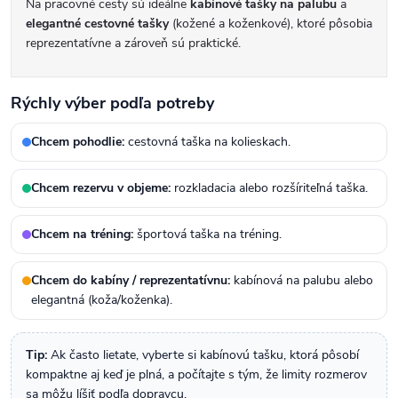
Na pracovné cesty sú ideálne
kabínové tašky na palubu
a
elegantné cestovné tašky
(kožené a koženkové), ktoré pôsobia
reprezentatívne a zároveň sú praktické.
Rýchly výber podľa potreby
Chcem pohodlie:
cestovná taška na kolieskach.
Chcem rezervu v objeme:
rozkladacia alebo rozšíriteľná taška.
Chcem na tréning:
športová taška na tréning.
Chcem do kabíny / reprezentatívnu:
kabínová na palubu alebo
elegantná (koža/koženka).
Tip:
Ak často lietate, vyberte si kabínovú tašku, ktorá pôsobí
kompaktne aj keď je plná, a počítajte s tým, že limity rozmerov
sa môžu líšiť podľa dopravcu.