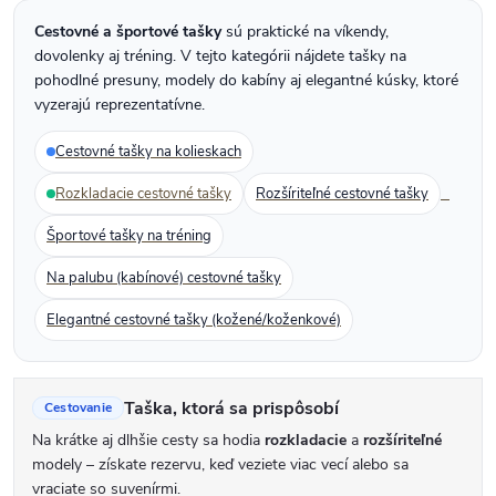
á
c
Cestovné a športové tašky
sú praktické na víkendy,
n
i
dovolenky aj tréning. V tejto kategórii nájdete tašky na
k
pohodlné presuny, modely do kabíny aj elegantné kúsky, ktoré
e
o
vyzerajú reprezentatívne.
p
v
Cestovné tašky na kolieskach
r
a
n
v
Rozkladacie cestovné tašky
Rozšíriteľné cestovné tašky
i
k
Športové tašky na tréning
e
y
Na palubu (kabínové) cestovné tašky
v
Elegantné cestovné tašky (kožené/koženkové)
ý
p
i
Taška, ktorá sa prispôsobí
Cestovanie
s
Na krátke aj dlhšie cesty sa hodia
rozkladacie
a
rozšíriteľné
u
modely – získate rezervu, keď veziete viac vecí alebo sa
vraciate so suvenírmi.