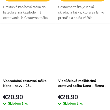
Praktická kabínová taška do
Cestovná taška je ľahká,
lietadla aj na každodenné
skladacia taška, ktorá sa ľahko
cestovanie ✈ Cestovná taška
prenáša a spĺňa väčšinu
KONO s rozmermi 40 × 30 ×
požiadaviek na príručnú
20 cm je ideálnou voľbou ako
batožinu. S béžovo modrou
príručná batožina pod sedadlo
potlačou slonov.
do...
Vodeodolná cestovná taška
Viacúčelová rozšíriteľná
Kono - navy - 28L
cestovná taška Kono - čierna -
36 L
€20,90
€28,90
Skladom
1 ks
Skladom
2 ks