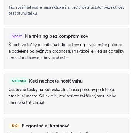
Tip: rozšíriteľnosť je najpraktickejšia, keď chcete „istotu“ bez nutnosti
brať druhú tašku.
Na tréning bez kompromisov
Šport
Športové tašky oceníte na fitko aj tréning – veci máte pokope
a oddelené od bežných drobností. Praktické je, keď sa do tašky
zmestí oblečenie, obuv aj uterák.
Keď nechcete nosiť váhu
Kolieska
Cestovné tašky na kolieskach
uľahčia presuny po letisku,
stanici aj meste. Sú skvelé, keď beriete ťažšiu výbavu alebo
chcete šetriť chrbát.
Elegantné aj kabínové
Štýl