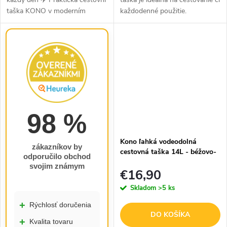
taška KONO v moderním
každodenné použitie.
béžovém provedení je ideální
Kombinuje funkčnosť a
volbou pro víkendové pobyty,
moderný design. V sivo-
pracovní cesty i každodenní...
hnedom prevedení.
98 %
Kono ľahká vodeodolná
zákazníkov by
cestovná taška 14L - béžovo-
odporučilo obchod
hnedá
svojim známym
€16,90
Skladom
>5 ks
+
Rýchlosť doručenia
DO KOŠÍKA
+
Kvalita tovaru