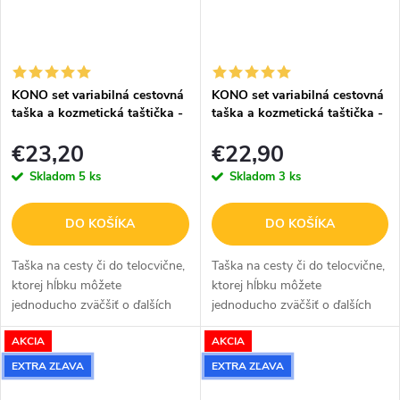
KONO set variabilná cestovná
KONO set variabilná cestovná
taška a kozmetická taštička -
taška a kozmetická taštička -
sivo hnedá - 26L
zelená - 26L
€23,20
€22,90
Skladom
5 ks
Skladom
3 ks
DO KOŠÍKA
DO KOŠÍKA
Taška na cesty či do telocvične,
Taška na cesty či do telocvične,
ktorej hĺbku môžete
ktorej hĺbku môžete
jednoducho zväčšiť o ďalších
jednoducho zväčšiť o ďalších
12 cm, staší odopnúť zips.
12 cm, staší odopnúť zips.
AKCIA
AKCIA
Súčasťou balenia je kozmetická
Súčasťou balenia je kozmetická
taštička na toaletné potreby. V
taštička na toaletné potreby. V...
EXTRA ZĽAVA
EXTRA ZĽAVA
sivo...