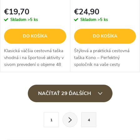
sivá
€19,70
€24,90
Skladom
>5 ks
Skladom
>5 ks
DO KOŠÍKA
DO KOŠÍKA
Klasická väčšia cestovná taška
Štýlová a praktická cestovná
vhodná i na športové aktivity v
taška Kono – Perfektný
sivom prevedení o objeme 48
spoločník na vaše cesty
L.
Viacúčelová cestovná taška
Kono v dvojdielnej sade s
priehradkou na topánky a
O
kozmetickou taštičkou...
NAČÍTAŤ 29 ĎALŠÍCH
v
l
S
á
1
4
t
d
r
a