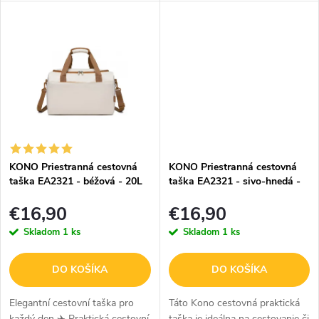
o
o
prenocovanie, ale spĺňa aj
Súčasťou balenia je kozmetická
v
v
požiadavky väčšiny leteckých...
taštička na toaletné potreby. V...
KONO Priestranná cestovná
KONO Priestranná cestovná
taška EA2321 - béžová - 20L
taška EA2321 - sivo-hnedá -
20L
€16,90
€16,90
Skladom
1 ks
Skladom
1 ks
DO KOŠÍKA
DO KOŠÍKA
Elegantní cestovní taška pro
Táto Kono cestovná praktická
každý den ✈️ Praktická cestovní
taška je ideálna na cestovanie či