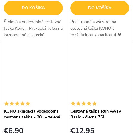
DO KOŠÍKA
DO KOŠÍKA
Štýlová a vodeodolná cestovná
Priestranná a všestranná
taška Kono – Praktická voľba na
cestovná taška KONO s
každodenné aj letecké
rozšíriteľnou kapacitou 🧳🖤
cestovanie Kono ľahká
Hľadáte tašku, ktorá bude
vodeodolná cestovná taška je
štýlová, odolná a zároveň
dokonalým spoločníkom pre
maximálne praktická?
moderného...
Multifunkčná taška KONO
splní...
KONO skladacia vodeodolná
Cestovná taška Run Away
cestovná taška - 20L - zelená
Basic - čierna 75L
mint
€6,90
€12,95