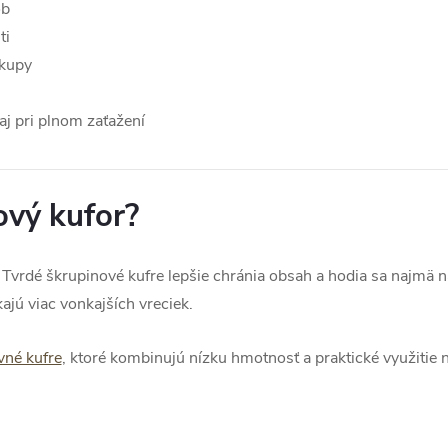
ôb
ti
ákupy
j pri plnom zaťažení
ový kufor?
 Tvrdé škrupinové kufre lepšie chránia obsah a hodia sa najmä n
kajú viac vonkajších vreciek.
vné kufre
, ktoré kombinujú nízku hmotnosť a praktické využitie 