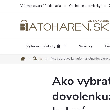
Prejsť
Vrátenie tovaru / Reklamácia
Obchodné podmienky
na
obsah
Výbava do školy 🏫
Novinky
Ta
Články
Ako vybrať veľký kufor na letnú dovolenku:
Domov
Ako vybrať
dovolenku: