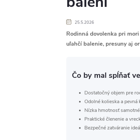
balení
25.5.2026
Rodinná dovolenka pri mori
uľahčí balenie, presuny aj o
Čo by mal spĺňať v
Dostatočný objem pre ro
Odolné kolieska a pevná 
Nízka hmotnosť samotné
Praktické členenie a vrec
Bezpečné zatváranie ideá