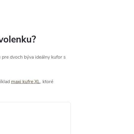
ovolenku?
 pre dvoch býva ideálny kufor s
ríklad
maxi kufre XL
, ktoré