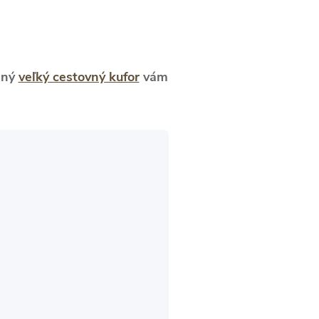
aný
veľký cestovný kufor
vám