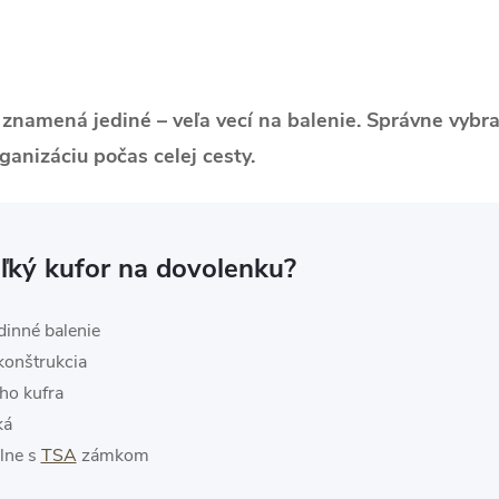
 znamená jediné – veľa vecí na balenie. Správne vybr
rganizáciu počas celej cesty.
eľký kufor na dovolenku?
dinné balenie
konštrukcia
ho kufra
ká
lne s
TSA
zámkom