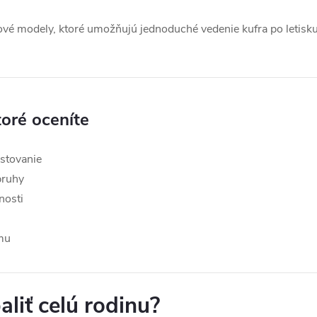
vé modely, ktoré umožňujú jednoduché vedenie kufra po letisku 
toré oceníte
stovanie
pruhy
nosti
mu
aliť celú rodinu?