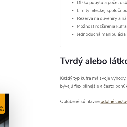
Dĺžka pobytu a počet os
Limity leteckej spoločnos
Rezerva na suveníry a n
Možnosť rozšírenia kufra
Jednoduchá manipulácia a
Tvrdý alebo látk
Každý typ kufra má svoje výhody.
bývajú flexibilnejšie a často ponú
Obľúbené sú hlavne
odolné cesto