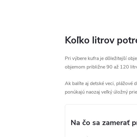
Koľko litrov pot
Pri výbere kufra je dôležitejší 
objemom približne 90 až 120 litr
Ak balíte aj detské veci, plážové 
ponúkajú naozaj veľký úložný prie
Na čo sa zamerať pr