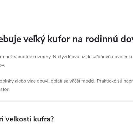
rebuje veľký kufor na rodinnú d
objem než samotné rozmery. Na týždňovú až desaťdňovú dovolenku
ov.
doplnky alebo viac obuvi, oplatí sa väčší model. Praktické sú nap
stor.
i veľkosti kufra?