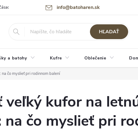
info@batoharen.sk
Zásady spracovania osobných údajov (GDPR)
Podmienky použitia webu
HĽADAŤ
šky a batohy
Kufre
Oblečenie
Dom
 na čo myslieť pri rodinnom balení
 veľký kufor na letn
 na čo myslieť pri r