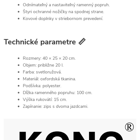
Odnímateľný a nastaviteľný ramenný popruh.
Štyri ochranné nožičky na spodnej strane.
Kovové doplnky v striebornom prevedení.
Technické parametre 📏
Rozmery: 40 × 25 × 20 cm.
Objem: približne 20 l.
Farba: svetloružová.
Materiál: oxfordská tkanina.
Podšívka: polyester.
Dĺžka ramenného popruhu: 100 cm.
Výška rukovätí: 15 cm.
Zapínanie: zips s dvoma jazdcami.