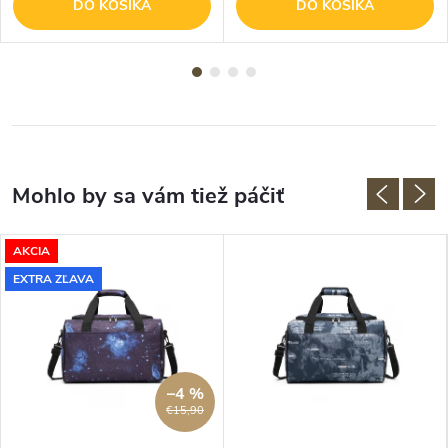
DO KOŠÍKA
DO KOŠÍKA
AKCIA
EXTRA ZĽAVA
–4 %
€15,90