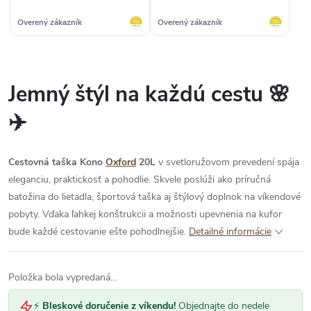
Overený zákazník
Overený zákazník
Jemný štýl na každú cestu 🌸
✈️
Cestovná taška Kono
Oxford
20L
v svetloružovom prevedení spája
eleganciu, praktickosť a pohodlie. Skvele poslúži ako príručná
batožina do lietadla, športová taška aj štýlový doplnok na víkendové
pobyty. Vďaka ľahkej konštrukcii a možnosti upevnenia na kufor
bude každé cestovanie ešte pohodlnejšie.
Detailné informácie
Položka bola vypredaná…
⚡
Bleskové doručenie z víkendu!
Objednajte do nedele