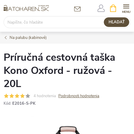
Prejsť
NÁKUPN
KOŠÍK
na
obsah
HĽADAŤ
Na palubu (kabinové)
Príručná cestovná taška
Kono Oxford - ružová -
20L
4 hodnotenia
Podrobnosti hodnotenia
Kód:
E2016-S-PK