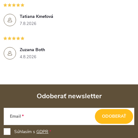
Tatiana Kmeťová
7.8.2026
Zuzana Both
4.8.2026
Odoberať newsletter
Z
Email
ODOBERAŤ
á
p
Súhlasím s
GDPR