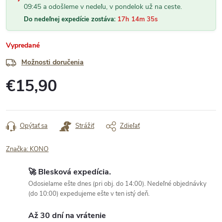
09:45 a odošleme v nedeľu, v pondelok už na ceste.
Do nedeľnej expedície zostáva:
17h 14m 34s
Vypredané
Možnosti doručenia
€15,90
Jednotková
cena:
Opýtať sa
Strážiť
Zdieľať
Značka:
KONO
🚀 Blesková expedícia.
Odosielame ešte dnes (pri obj. do 14:00). Nedeľné objednávky
(do 10:00) expedujeme ešte v ten istý deň.
Až 30 dní na vrátenie