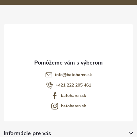
ä
t
i
e
info
@
batoharen.sk
+421 222 205 461
batoharen.sk
batoharen.sk
Informácie pre vás