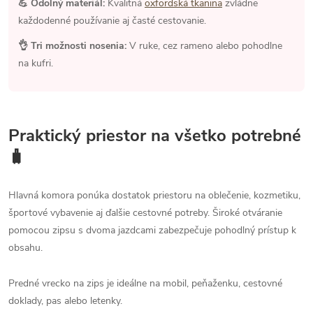
💪 Odolný materiál:
Kvalitná
oxfordská tkanina
zvládne
každodenné používanie aj časté cestovanie.
👌 Tri možnosti nosenia:
V ruke, cez rameno alebo pohodlne
na kufri.
Praktický priestor na všetko potrebné
🧳
Hlavná komora ponúka dostatok priestoru na oblečenie, kozmetiku,
športové vybavenie aj ďalšie cestovné potreby. Široké otváranie
pomocou zipsu s dvoma jazdcami zabezpečuje pohodlný prístup k
obsahu.
Predné vrecko na zips je ideálne na mobil, peňaženku, cestovné
doklady, pas alebo letenky.