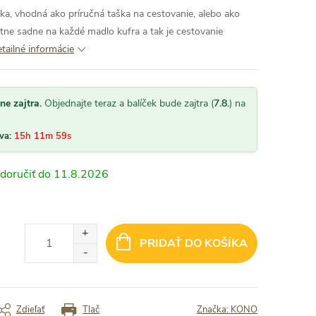
ška, vhodná ako príručná taška na cestovanie, alebo ako
ktne sadne na každé madlo kufra a tak je cestovanie
tailné informácie
ne zajtra.
Objednajte teraz a balíček bude zajtra (
7.8.
) na
áva:
15h 11m 58s
11.8.2026
PRIDAŤ DO KOŠÍKA
Zdieľať
Tlač
Značka:
KONO