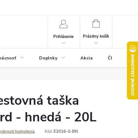
Pravidlá akcie 2+1 zdarma
Kontakty
Mapa serveru
Hodn
NÁKUPNÝ
KOŠÍK
Prázdny košík
Prihlásenie
ácnosť
Doplnky
Akcia
Články
estovná taška
rd - hnedá - 20L
robnosti hodnotenia
Kód:
E2016-S-BN