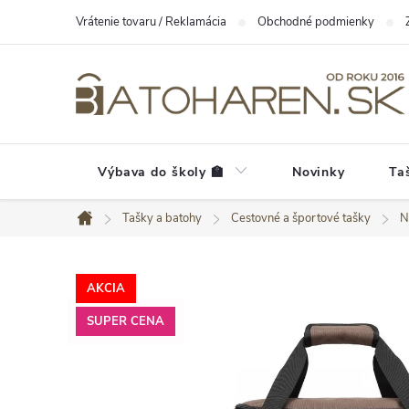
Prejsť
Vrátenie tovaru / Reklamácia
Obchodné podmienky
na
obsah
Výbava do školy 🏫
Novinky
Ta
Tašky a batohy
Cestovné a športové tašky
N
Domov
AKCIA
SUPER CENA