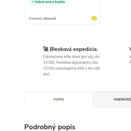
✓ Dobrá cena a kvalita
Overený zákazník
🚀 Blesková expedícia.
Odosielame ešte dnes (pri obj. do
J
14:00). Nedeľné objednávky (do
P
10:00) expedujeme ešte v ten istý
deň.
POPIS
HODNOTEN
Podrobný popis