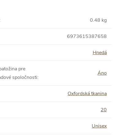
:
0.48 kg
6973615387658
Hnedá
batožina pre
Áno
adové spoločnosti
:
Oxfordská tkanina
:
20
Unisex