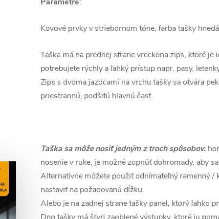
Parametre
:
Kovové prvky v striebornom tóne, farba tašky hnedá
Taška má na prednej strane vrecko
na zips, ktoré je
potrebujete rýchly a ľahký prístup napr. pasy, letenky,
Zips s dvoma jazdcami na vrchu tašky sa otvára pekn
priestrannú, podšitú hlavnú časť.
Taška sa môže nosiť jedným z troch spôsobov
:
hor
nosenie v ruke, je možné zopnúť dohromady, aby sa 
Alternatívne môžete použiť odnímateľný ramenný / 
nastaviť na požadovanú dĺžku.
Alebo je na zadnej strane tašky panel, ktorý ľahko p
Dno tašky má štyri zaoblené výstupky, ktoré ju pomá