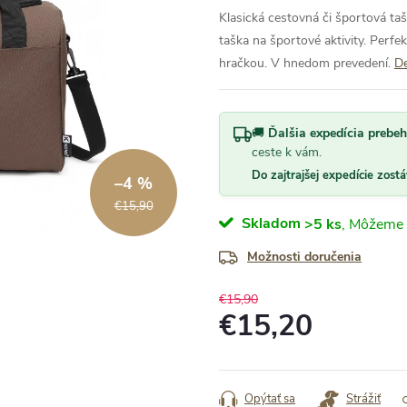
Klasická cestovná či športová ta
taška na športové aktivity. Perfe
hračkou. V hnedom prevedení.
De
🚚
Ďalšia expedícia prebeh
ceste k vám.
Do zajtrajšej expedície zost
–4 %
€15,90
Skladom
>5 ks
Možnosti doručenia
€15,90
€15,20
Jednotková
cena:
Opýtať sa
Strážiť