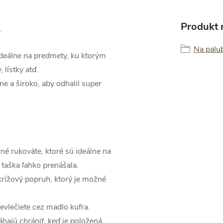
Produkt n
.
Na palu
 ideálne na predmety, ku ktorým
 lístky atď.
e a široko, aby odhalil super
né rukoväte, ktoré sú ideálne na
taška ľahko prenášala.
krížový popruh, ktorý je možné
revlečiete cez madlo kufra.
hajú chrániť, keď je položená