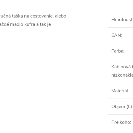
ručná taška na cestovanie, alebo
Hmotnosť
aždé madlo kufra a tak je
EAN
:
Farba
:
Kabínová 
nízkonákl
Materiál
:
Objem (L)
Pre koho
: