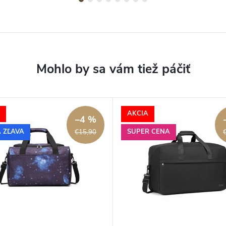
AKCIA
–4 %
 ZĽAVA
SUPER CENA
€15,90