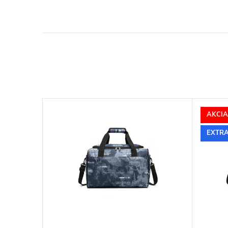
AKCIA
–5 %
EXTRA
€20,90