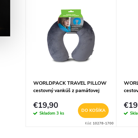
 Kono
WORLDPACK TRAVEL PILLOW
WORL
cestovný vankúš z pamäťovej
cesto
peny - šedý
peny -
€19,90
€19
KOŠÍKA
DO KOŠÍKA
Skladom
3 ks
Skl
d:
E2016-S-PK
Kód:
10278-1700