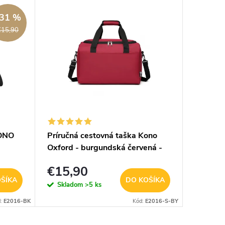
AKCIA
31 %
VÝPREDA
€15,90
KONO
Príručná cestovná taška Kono
Beagle
Oxford - burgundská červená -
crossbo
20L
popruho
€15,90
€6,2
ŠÍKA
DO KOŠÍKA
Skladom
>5 ks
Sklad
d:
E2016-BK
Kód:
E2016-S-BY