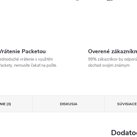
Vrátenie Packetou
Overené zákazník
ednoduché vrátenie s využitím
98% zákazníkov by odporú
ackety, nemusíte čakať na pošte.
obchod svojim známym
IE (3)
DISKUSIA
SÚVISIAC
Dodato