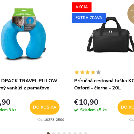
AKCIA
–
EXTRA ZĽAVA
DPACK TRAVEL PILLOW
Príručná cestovná taška 
vný vankúš z pamäťovej
Oxford - čierna - 20L
 tyrkysový
,90
€10,90
DO KOŠÍKA
DO KO
adom
3 ks
Skladom
>5 ks
Kód:
10278-2500
Kó