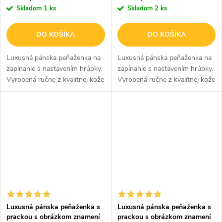
Skladom
1 ks
Skladom
2 ks
DO KOŠÍKA
DO KOŠÍKA
Luxusná pánska peňaženka na
Luxusná pánska peňaženka na
zapínanie s nastavením hrúbky.
zapínanie s nastavením hrúbky.
Vyrobená ručne z kvalitnej kože
Vyrobená ručne z kvalitnej kože
v hnedej farbe s vyrazeným
v hnedej farbe so
obrázkom orla. S RFID
sublimovaným obrázkom
ochranou proti nežiadúcemu
hokejistu s pukom bude
načítaniu...
skvelým a praktickým...
Luxusná pánska peňaženka s
Luxusná pánska peňaženka s
prackou s obrázkom znamení
prackou s obrázkom znamení