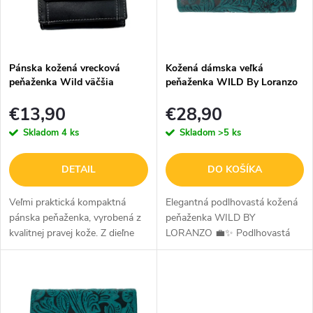
i
i
s
e
p
p
Pánska kožená vrecková
Kožená dámska veľká
r
peňaženka Wild väčšia
peňaženka WILD By Loranzo
r
- zelená - ornamenty
o
€13,90
€28,90
o
Skladom
4 ks
Skladom
>5 ks
d
d
u
u
DETAIL
DO KOŠÍKA
k
k
Veľmi praktická kompaktná
Elegantná podlhovastá kožená
pánska peňaženka, vyrobená z
peňaženka WILD BY
t
t
kvalitnej pravej kože. Z dieľne
LORANZO 💼✨ Podlhovastá
o
značky Wild, dostupná vo
kožená peňaženka WILD BY
o
dvoch farebných prevedeniach,
LORANZO je štýlový a
v
v
čierna a hnedá.
praktický doplnok na
každodenné použitie. Vyrobená
z...