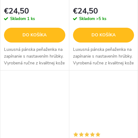
zverokruhu - Váhy - hnedá
zverokruhu - Strelec - hnedá
€24,50
€24,50
Skladom
1 ks
Skladom
>5 ks
DO KOŠÍKA
DO KOŠÍKA
Luxusná pánska peňaženka na
Luxusná pánska peňaženka na
zapínanie s nastavením hrúbky.
zapínanie s nastavením hrúbky.
Vyrobená ručne z kvalitnej kože
Vyrobená ručne z kvalitnej kože
v čiernej farbe so
v čiernej farbe so
sublimovaným obrázkom
sublimovaným obrázkom
znamenia váhy bude skvelým a
znamenia strelec bude skvelým
praktickým...
a praktickým...