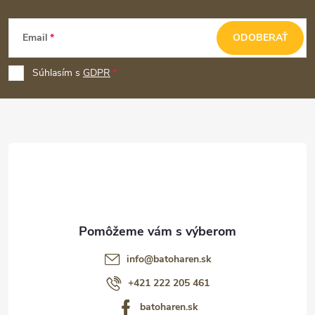
Z
Email
ODOBERAŤ
á
p
Súhlasím s
GDPR
ä
t
i
e
info
@
batoharen.sk
+421 222 205 461
batoharen.sk