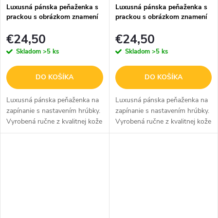
Luxusná pánska peňaženka s
Luxusná pánska peňaženka s
prackou s obrázkom znamení
prackou s obrázkom znamení
zverokruhu - Rak - hnedá
zverokruhu - Lev - hnedá
€24,50
€24,50
Skladom
>5 ks
Skladom
>5 ks
DO KOŠÍKA
DO KOŠÍKA
Luxusná pánska peňaženka na
Luxusná pánska peňaženka na
zapínanie s nastavením hrúbky.
zapínanie s nastavením hrúbky.
Vyrobená ručne z kvalitnej kože
Vyrobená ručne z kvalitnej kože
v čiernej farbe so
v čiernej farbe so
sublimovaným obrázkom
sublimovaným obrázkom
znamenia rak bude skvelým a
znamenia lev bude skvelým a
praktickým...
praktickým...