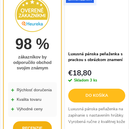
originálny...
a praktickým...
98 %
Luxusná pánska peňaženka s
zákazníkov by
prackou s obrázkom znamení
odporučilo obchod
zverokruhu - Baran - hnedá
svojim známym
€18,80
Skladom
3 ks
+
Rýchlosť doručenia
DO KOŠÍKA
+
Kvalita tovaru
+
Luxusná pánska peňaženka na
Výhodné ceny
zapínanie s nastavením hrúbky.
Vyrobená ručne z kvalitnej kože
v čiernej farbe so
RECENZIE