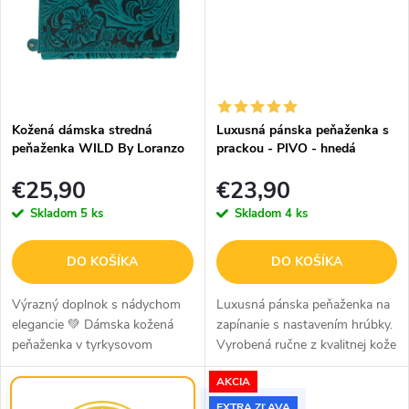
Kožená dámska stredná
Luxusná pánska peňaženka s
peňaženka WILD By Loranzo
prackou - PIVO - hnedá
- zelená - ornamenty
€25,90
€23,90
Skladom
5 ks
Skladom
4 ks
DO KOŠÍKA
DO KOŠÍKA
Výrazný doplnok s nádychom
Luxusná pánska peňaženka na
elegancie 💚 Dámska kožená
zapínanie s nastavením hrúbky.
peňaženka v tyrkysovom
Vyrobená ručne z kvalitnej kože
prevedení je ideálna pre ženy,
v hnedej farbe so
AKCIA
ktoré chcú spojiť praktickosť,
sublimovaným obrázkom
kvalitnú pravú kožu a
pohárov s pivom bude skvelým
EXTRA ZĽAVA