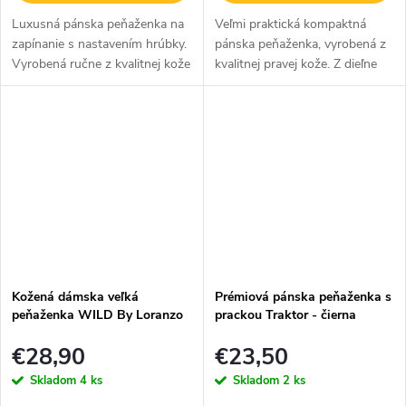
Luxusná pánska peňaženka na
Veľmi praktická kompaktná
zapínanie s nastavením hrúbky.
pánska peňaženka, vyrobená z
Vyrobená ručne z kvalitnej kože
kvalitnej pravej kože. Z dieľne
v hnedej farbe so
značky Wild, dostupná vo
sublimovaným obrázkom
dvoch farebných prevedeniach,
bicyklisty bude skvelým a
čierna a hnedá.
praktickým doplnkom...
Kožená dámska veľká
Prémiová pánska peňaženka s
peňaženka WILD By Loranzo
prackou Traktor - čierna
- sivá - ornamenty
€28,90
€23,50
Skladom
4 ks
Skladom
2 ks