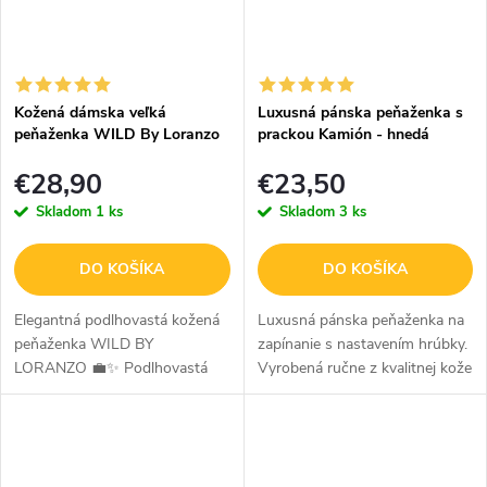
Kožená dámska veľká
Luxusná pánska peňaženka s
peňaženka WILD By Loranzo
prackou Kamión - hnedá
- červená - ornamenty
€28,90
€23,50
Skladom
1 ks
Skladom
3 ks
DO KOŠÍKA
DO KOŠÍKA
Elegantná podlhovastá kožená
Luxusná pánska peňaženka na
peňaženka WILD BY
zapínanie s nastavením hrúbky.
LORANZO 💼✨ Podlhovastá
Vyrobená ručne z kvalitnej kože
kožená peňaženka WILD BY
v hnedej farbe so
LORANZO je štýlový a
sublimovaným obrázkom
praktický doplnok na
kamiónu TIR bude skvelým a
každodenné použitie. Vyrobená
praktickým doplnkom...