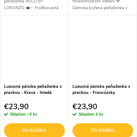
peňaženka WILD BY
tmavomodrom odtieni 💙
LORANZO 💼✨ Podlhovastá
Dámska kožená peňaženka v
kožená peňaženka WILD BY
tmavomodrom prevedení je
LORANZO je štýlový a
štýlový doplnok pre ženy, ktoré
praktický doplnok na
hľadajú spojenie elegancie,
každodenné použitie. Vyrobená
praktickosti a...
z...
Luxusná pánska peňaženka s
Luxusná pánska peňaženka s
prackou - Krava - hnedá
prackou - Francúzsky
buldoček - hnedá
€23,90
€23,90
Skladom
>5 ks
Skladom
4 ks
DO KOŠÍKA
DO KOŠÍKA