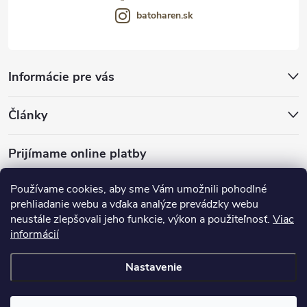
batoharen.sk
Informácie pre vás
Články
Prijímame online platby
Používame cookies, aby sme Vám umožnili pohodlné
prehliadanie webu a vďaka analýze prevádzky webu
neustále zlepšovali jeho funkcie, výkon a použiteľnosť.
Viac
mariveo.cz
abundo.cz
informácií
Nastavenie
Copyright 2016 - 2026
Batoháreň.sk
. Všetky práva vyhradené.
Upraviť
nastavenie cookies