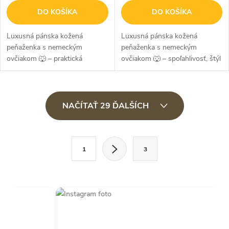
DO KOŠÍKA
DO KOŠÍKA
Luxusná pánska kožená
Luxusná pánska kožená
peňaženka s nemeckým
peňaženka s nemeckým
ovčiakom 🐺 – praktická
ovčiakom 🐺 – spoľahlivosť, štýl
elegancia so štýlovým
a charakter Minimalistická a
zapínaním Štýlová, odolná a
pritom výrazná – kožená
prehľadná – táto ručné
peňaženka bez pracky z
O
vyrobená pánska peňaženka z
kvalitnej pravej hovädzej...
NAČÍTAŤ 29 ĎALŠÍCH
v
pravej...
l
S
á
1
3
t
d
r
a
á
c
n
i
k
e