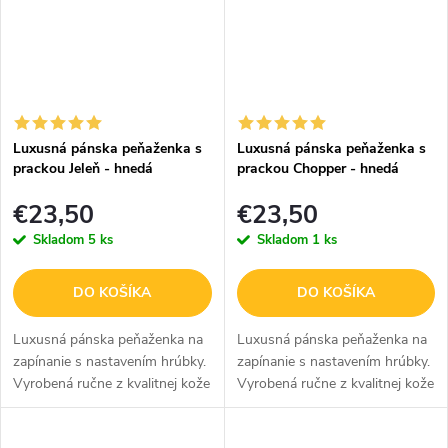
z...
Luxusná pánska peňaženka s
Luxusná pánska peňaženka s
prackou Jeleň - hnedá
prackou Chopper - hnedá
€23,50
€23,50
Skladom
5 ks
Skladom
1 ks
DO KOŠÍKA
DO KOŠÍKA
Luxusná pánska peňaženka na
Luxusná pánska peňaženka na
zapínanie s nastavením hrúbky.
zapínanie s nastavením hrúbky.
Vyrobená ručne z kvalitnej kože
Vyrobená ručne z kvalitnej kože
v hnedej farbe so
v hnedej farbe so
sublimovaným obrázkom jeleňa
sublimovaným obrázkom