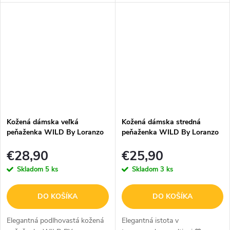
LORANZO.
peňaženka z pravej matnej
hovädzej kože v prírodnej
hnedej farbe je ideálnym
doplnkom pre každého, kto...
Kožená dámska veľká
Kožená dámska stredná
peňaženka WILD By Loranzo
peňaženka WILD By Loranzo
- modrá - ornamenty
- modrá - ornamenty
€28,90
€25,90
Skladom
5 ks
Skladom
3 ks
DO KOŠÍKA
DO KOŠÍKA
Elegantná podlhovastá kožená
Elegantná istota v