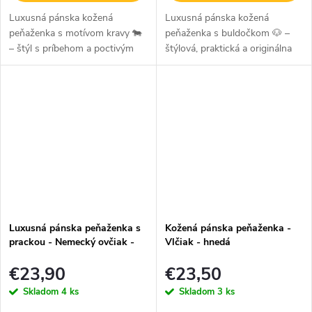
Luxusná pánska kožená
Luxusná pánska kožená
peňaženka s motívom kravy 🐄
peňaženka s buldočkom 🐶 –
– štýl s príbehom a poctivým
štýlová, praktická a originálna
spracovaním Táto ručné
Hľadáte praktickú peňaženku s
vyrobená pánska peňaženka z
charakterom? Táto ručné
pravej hovädzej kože je
vyrobená pánska peňaženka z
ideálnym doplnkom pre...
pravej...
Luxusná pánska peňaženka s
Kožená pánska peňaženka -
prackou - Nemecký ovčiak -
Vlčiak - hnedá
hnedá
€23,90
€23,50
Skladom
4 ks
Skladom
3 ks