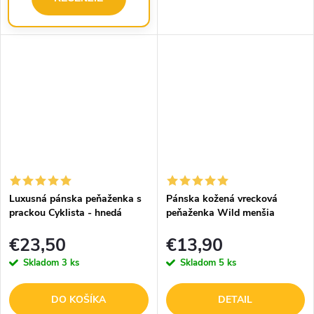
sublimovaným obrázkom
znamenia Baran bude skvelým
a praktickým...
Luxusná pánska peňaženka s
Pánska kožená vrecková
prackou Cyklista - hnedá
peňaženka Wild menšia
€23,50
€13,90
Skladom
3 ks
Skladom
5 ks
DO KOŠÍKA
DETAIL