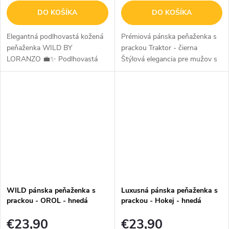
DO KOŠÍKA
DO KOŠÍKA
Elegantná podlhovastá kožená
Prémiová pánska peňaženka s
peňaženka WILD BY
prackou Traktor - čierna
LORANZO 💼✨ Podlhovastá
Štýlová elegancia pre mužov s
kožená peňaženka WILD BY
vášňou pre traktory Prémiová
LORANZO je štýlový a
pánska peňaženka s motívom
praktický doplnok na
traktora je skvelou voľbou pre...
každodenné použitie. Vyrobená
z...
WILD pánska peňaženka s
Luxusná pánska peňaženka s
prackou - OROL - hnedá
prackou - Hokej - hnedá
€23,90
€23,90