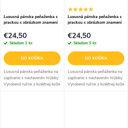
Luxusná pánska peňaženka s
Luxusná pánska peňaženka s
prackou s obrázkom znamení
prackou s obrázkom znamení
zverokruhu - Kozorožec -
zverokruhu - Býk - hnedá
€24,50
€24,50
hnedá
Skladom
1 ks
Skladom
5 ks
DO KOŠÍKA
DO KOŠÍKA
Luxusná pánska peňaženka na
Luxusná pánska peňaženka na
zapínanie s nastavením hrúbky.
zapínanie s nastavením hrúbky.
Vyrobená ručne z kvalitnej kože
Vyrobená ručne z kvalitnej kože
v čiernej farbe so
v čiernej farbe so
sublimovaným obrázkom
sublimovaným obrázkom
znamenia kozorožec bude
znamenia býk bude skvelým a
skvelým a praktickým...
praktickým...