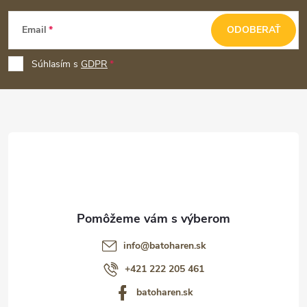
Z
Email
ODOBERAŤ
á
p
Súhlasím s
GDPR
ä
t
i
e
info
@
batoharen.sk
+421 222 205 461
batoharen.sk