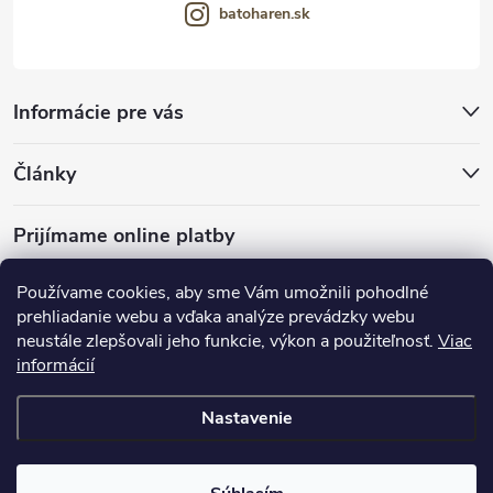
batoharen.sk
Informácie pre vás
Články
Prijímame online platby
Používame cookies, aby sme Vám umožnili pohodlné
prehliadanie webu a vďaka analýze prevádzky webu
neustále zlepšovali jeho funkcie, výkon a použiteľnosť.
Viac
mariveo.cz
abundo.cz
informácií
Nastavenie
Copyright 2016 - 2026
Batoháreň.sk
. Všetky práva vyhradené.
Upraviť
nastavenie cookies