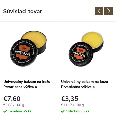
Súvisiaci tovar
Univerzálny balzam na kožu -
Univerzálny balzam na kožu -
Prvotriedna výživa a
Prvotriedna výživa a
impregnácia - 125g
impregnácia - 30g
€7,60
€3,35
Jednotková
Jednotková
€6,08 / 100 g
€11,17 / 100 g
cena:
cena:
Skladom
>5 ks
Skladom
>5 ks