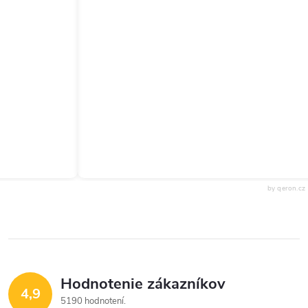
by qeron.cz
Hodnotenie zákazníkov
4,9
5190 hodnotení