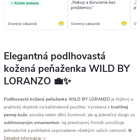
„Nakup a dorucenie bez
„Su
✓ Rýchle dodanie
problemov.“
jed
no
rea
sto
Overený zákazník
Overený zákazník
Ove
pen
vra
cas
Elegantná podlhovastá
kožená peňaženka WILD BY
LORANZO 💼✨
Podlhovastá kožená peňaženka WILD BY LORANZO
je štýlový a
praktický doplnok na každodenné použitie. Vyrobená z
kvalitnej
pevnej kože
, ponúka nielen dlhú životnosť, ale aj jedinečný dizajn so
sublimovaným ornamentom
. Jej priestranný formát umožňuje
jednoduché a prehľadné usporiadanie všetkých vašich cenností. 💎
Detailné informácie