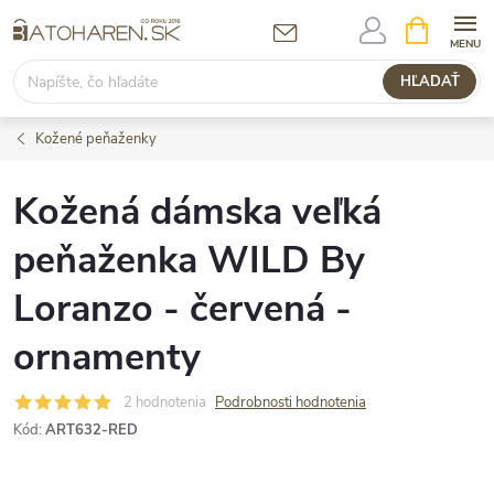
Prejsť
NÁKUPN
KOŠÍK
na
obsah
HĽADAŤ
Kožené peňaženky
Kožená dámska veľká
peňaženka WILD By
Loranzo - červená -
ornamenty
2 hodnotenia
Podrobnosti hodnotenia
Kód:
ART632-RED