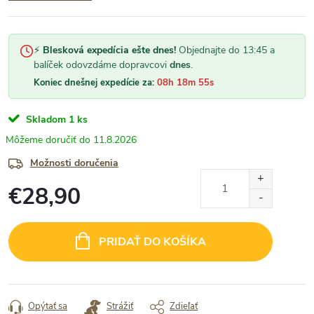
⚡
Blesková expedícia ešte dnes!
Objednajte do 13:45 a
balíček odovzdáme dopravcovi
dnes
.
Koniec dnešnej expedície za:
08h 18m 54s
Skladom
1 ks
11.8.2026
Možnosti doručenia
€28,90
Jednotková
cena:
PRIDAŤ DO KOŠÍKA
Opýtať sa
Strážiť
Zdieľať