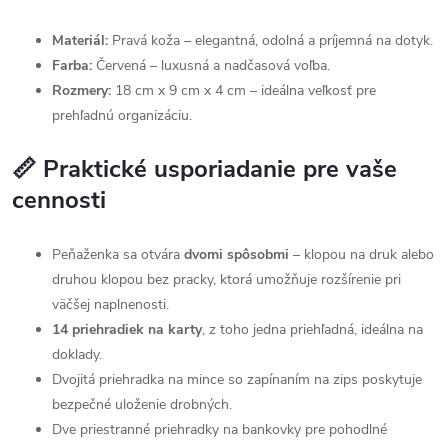
Materiál:
Pravá koža – elegantná, odolná a príjemná na dotyk.
Farba:
Červená – luxusná a nadčasová voľba.
Rozmery:
18 cm x 9 cm x 4 cm – ideálna veľkosť pre
prehľadnú organizáciu.
📏 Praktické usporiadanie pre vaše
cennosti
Peňaženka sa otvára
dvomi spôsobmi
– klopou na druk alebo
druhou klopou bez pracky, ktorá umožňuje rozšírenie pri
väčšej naplnenosti.
14 priehradiek na karty
, z toho jedna priehľadná, ideálna na
doklady.
Dvojitá priehradka na mince so zapínaním na zips poskytuje
bezpečné uloženie drobných.
Dve priestranné priehradky na bankovky pre pohodlné