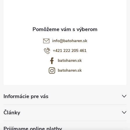
i
e
info
@
batoharen.sk
+421 222 205 461
batoharen.sk
batoharen.sk
Informácie pre vás
Články
Prijímame online platby