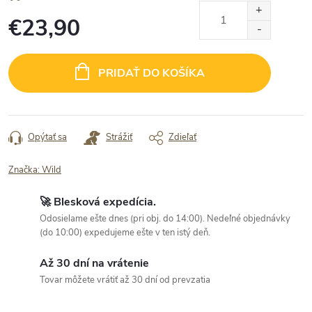
€23,90
Jednotková
cena:
PRIDAŤ DO KOŠÍKA
Opýtať sa
Strážiť
Zdieľať
Značka:
Wild
🚀 Blesková expedícia.
Odosielame ešte dnes (pri obj. do 14:00). Nedeľné objednávky
(do 10:00) expedujeme ešte v ten istý deň.
Až 30 dní na vrátenie
Tovar môžete vrátiť až 30 dní od prevzatia