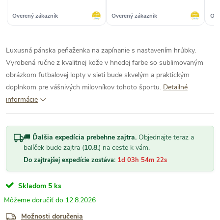
kva
Overený zákazník
Overený zákazník
Ove
Luxusná pánska peňaženka na zapínanie s nastavením hrúbky.
Vyrobená ručne z kvalitnej kože v hnedej farbe so sublimovaným
obrázkom futbalovej lopty v sieti bude skvelým a praktickým
doplnkom pre vášnivých milovníkov tohoto športu.
Detailné
informácie
🚚
Ďalšia expedícia prebehne zajtra.
Objednajte teraz a
balíček bude zajtra (
10.8.
) na ceste k vám.
Do zajtrajšej expedície zostáva:
1d 03h 54m 21s
Skladom
5 ks
12.8.2026
Možnosti doručenia