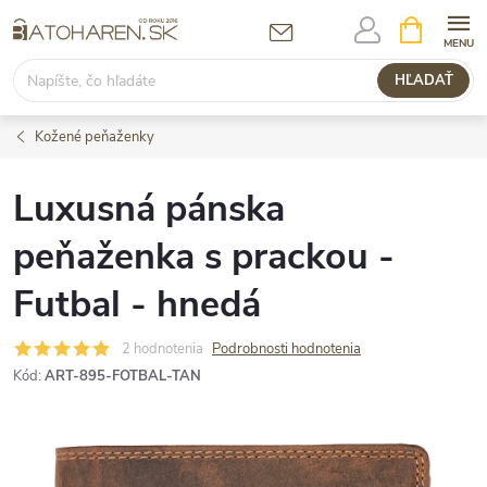
Prejsť
NÁKUPN
KOŠÍK
na
obsah
HĽADAŤ
Kožené peňaženky
Luxusná pánska
peňaženka s prackou -
Futbal - hnedá
2 hodnotenia
Podrobnosti hodnotenia
Kód:
ART-895-FOTBAL-TAN