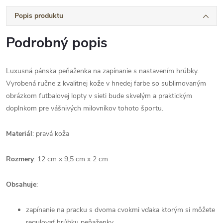
Popis produktu
Podrobný popis
Luxusná pánska peňaženka na zapínanie s nastavením hrúbky.
Vyrobená ručne z kvalitnej kože v hnedej farbe so sublimovaným
obrázkom futbalovej lopty v sieti bude skvelým a praktickým
doplnkom pre vášnivých milovníkov tohoto športu.
Materiál
: pravá koža
Rozmery
: 12 cm x 9,5 cm x 2 cm
Obsahuje
:
zapínanie na pracku s dvoma cvokmi vďaka ktorým si môžete
regulovať hrúbku peňaženky.