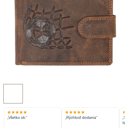
„Všetko ok.“
„Rýchlosť dodania“
„S
spo
ako