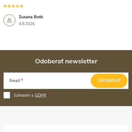
Zuzana Both
4.8.2026
Odoberať newsletter
Z
Email
ODOBERAŤ
á
p
Súhlasím s
GDPR
ä
t