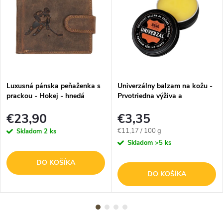
Luxusná pánska peňaženka s
Univerzálny balzam na kožu -
prackou - Hokej - hnedá
Prvotriedna výživa a
impregnácia - 30g
€23,90
€3,35
Jednotková
€11,17 / 100 g
Skladom
2 ks
cena:
Skladom
>5 ks
DO KOŠÍKA
DO KOŠÍKA