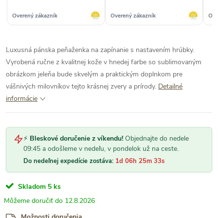
Overený zákazník
Overený zákazník
Ove
Luxusná pánska peňaženka na zapínanie s nastavením hrúbky.
Vyrobená ručne z kvalitnej kože v hnedej farbe so sublimovaným
obrázkom jeleňa bude skvelým a praktickým doplnkom pre
vášnivých milovníkov tejto krásnej zvery a prírody.
Detailné
informácie
⚡
Bleskové doručenie z víkendu!
Objednajte do nedele
09:45 a odošleme v nedeľu, v pondelok už na ceste.
Do nedeľnej expedície zostáva:
1d 06h 25m 32s
Skladom
5 ks
12.8.2026
Možnosti doručenia