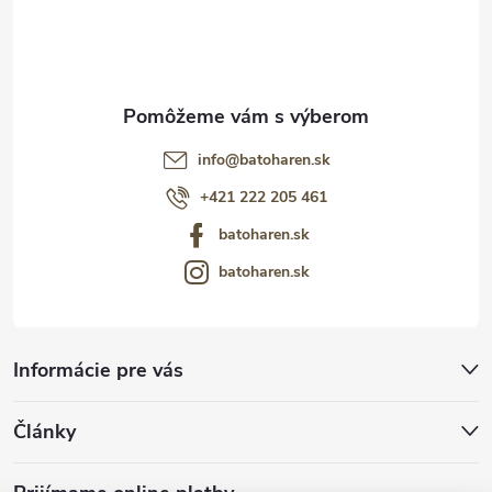
i
e
info
@
batoharen.sk
+421 222 205 461
batoharen.sk
batoharen.sk
Informácie pre vás
Články