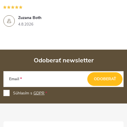
Zuzana Both
4.8.2026
Odoberať newsletter
Z
Email
ODOBERAŤ
á
p
Súhlasím s
GDPR
ä
t