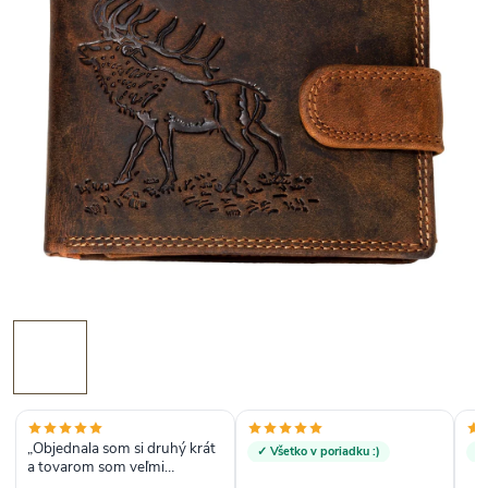
„Objednala som si druhý krát
✓ Všetko v poriadku :)
✓
a tovarom som veľmi
spokojná.“