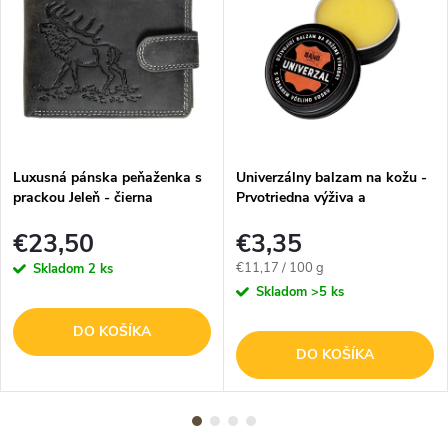
Luxusná pánska peňaženka s
Univerzálny balzam na kožu -
prackou Jeleň - čierna
Prvotriedna výživa a
impregnácia - 30g
€23,50
€3,35
Jednotková
€11,17 / 100 g
Skladom
2 ks
cena:
Skladom
>5 ks
DO KOŠÍKA
DO KOŠÍKA