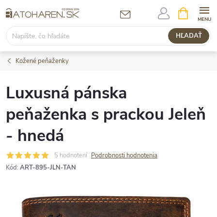
Prejsť
NÁKUPN
KOŠÍK
na
obsah
HĽADAŤ
Kožené peňaženky
Luxusná pánska
peňaženka s prackou Jeleň
- hnedá
5 hodnotení
Podrobnosti hodnotenia
Kód:
ART-895-JLN-TAN