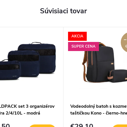
Súvisiaci tovar
AKCIA
–
SUPER CENA
PACK set 3 organizérov
Vodeodolný batoh s kozme
fra 2/4/10L - modrá
taštičkou Kono - čierno-hn
,50
€29,10