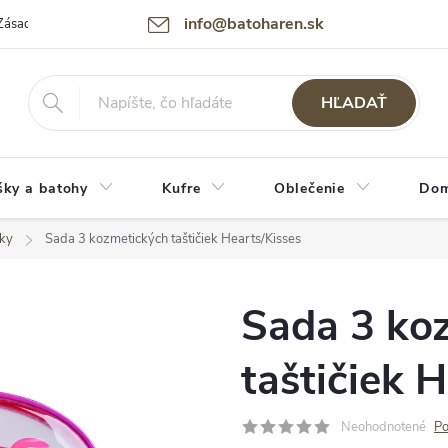
info@batoharen.sk
Zásady spracovania osobných údajov (GDPR)
Podmienky použitia webu
HĽADAŤ
šky a batohy
Kufre
Oblečenie
Dom
šky
Sada 3 kozmetických taštičiek Hearts/Kisses
Sada 3 ko
taštičiek 
Neohodnotené
Po