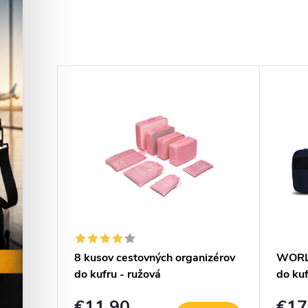
–8 %
€13,50
ppers
8 kusov cestovných organizérov
WORLD
do kufru - ružová
do ku
€11,90
€17