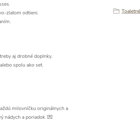
sses.
Toaletné
vo-zlatom odtieni.
aním.
treby aj drobné doplnky.
alebo spolu ako set.
aždú milovníčku originálnych a
vý nádych a poriadok. 💌