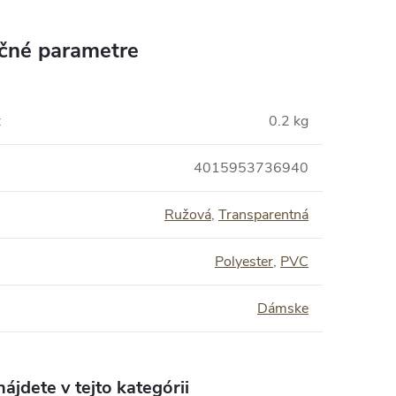
čné parametre
:
0.2 kg
4015953736940
Ružová
,
Transparentná
Polyester
,
PVC
Dámske
ájdete v tejto kategórii