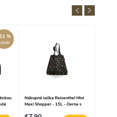
11 %
€32,90
tickou
Nákupná taška Reisenthel Mini
Nákupná
edá
Maxi Shopper - 15L - čierna s
Maxi Sh
farebnými bodkami
€7,90
€7,9