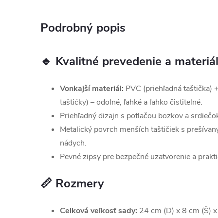
Podrobný popis
🔹 Kvalitné prevedenie a materiá
Vonkajší materiál:
PVC (priehľadná taštička) 
taštičky) – odolné, ľahké a ľahko čistiteľné.
Priehľadný dizajn s potlačou bozkov a srdiečo
Metalický povrch menších taštičiek s prešíva
nádych.
Pevné zipsy pre bezpečné uzatvorenie a praktic
📏 Rozmery
Celková veľkosť sady:
24 cm (D) x 8 cm (Š) x