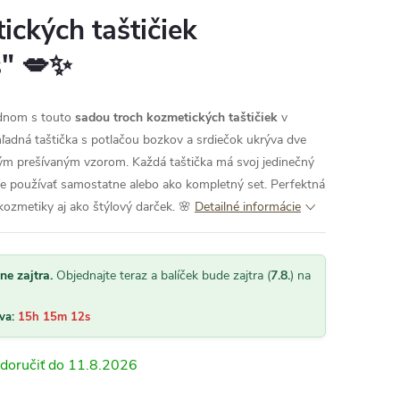
ckých taštičiek
s" 💋✨
jednom s touto
sadou troch kozmetických taštičiek
v
ľadná taštička s potlačou bozkov a srdiečok ukrýva dve
ným prešívaným vzorom. Každá taštička má svoj jedinečný
ete používať samostatne alebo ako kompletný set. Perfektná
kozmetiky aj ako štýlový darček. 🌸
Detailné informácie
ne zajtra.
Objednajte teraz a balíček bude zajtra (
7.8.
) na
áva:
15h 15m 10s
11.8.2026