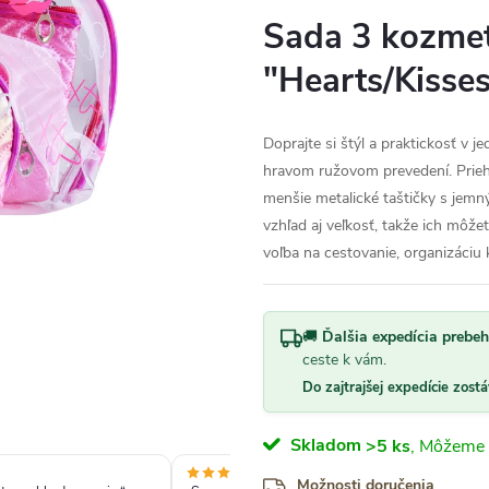
Sada 3 kozmeti
"Hearts/Kisse
Doprajte si štýl a praktickosť v 
hravom ružovom prevedení. Prieh
menšie metalické taštičky s jem
vzhľad aj veľkosť, takže ich môž
voľba na cestovanie, organizáciu 
🚚
Ďalšia expedícia prebeh
ceste k vám.
Do zajtrajšej expedície zost
Skladom
>5 ks
Možnosti doručenia