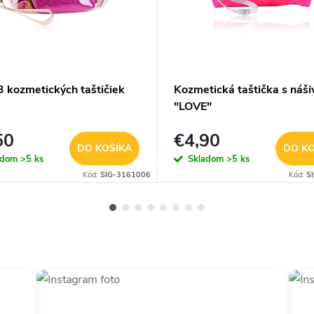
3 kozmetických taštičiek
Kozmetická taštička s náš
"LOVE"
50
€4,90
DO KOŠÍKA
DO KO
adom
>5 ks
Skladom
>5 ks
Kód:
SIG-3161006
Kód:
S