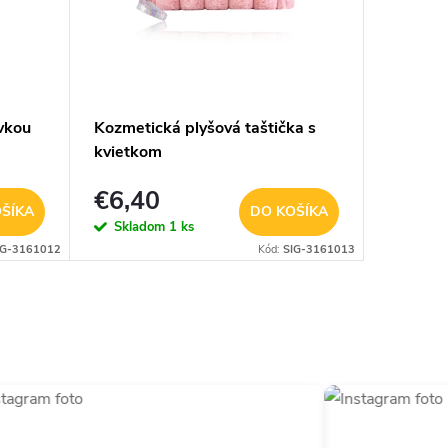
ivkou
Kozmetická plyšová taštička s
Kozmeti
kvietkom
Srdiečka
€6,40
€6,4
ŠÍKA
DO KOŠÍKA
Skladom
1 ks
Sklad
IG-3161012
Kód:
SIG-3161013