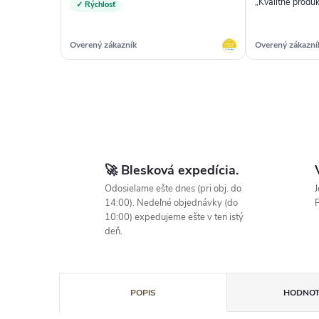
„Kvalitne produk
✓ Rýchlosť
Overený zákazník
Overený zákazní
🚀 Blesková expedícia.
Odosielame ešte dnes (pri obj. do
J
14:00). Nedeľné objednávky (do
P
10:00) expedujeme ešte v ten istý
deň.
POPIS
HODNOT