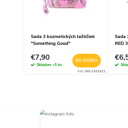
arebnou
Sada 3 kozmetických taštičiek
Sada 
"Something Good"
RED 3
€7,90
€6,
KOŠÍKA
DO KOŠÍKA
Skladom
>5 ks
Skl
:
SIG-3161000
Kód:
SIG-3161021