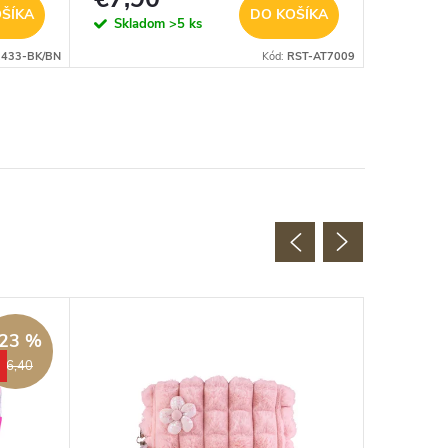
ŠÍKA
DO KOŠÍKA
Skladom
>5 ks
Sklad
433-BK/BN
Kód:
RST-AT7009
23 %
€6,40