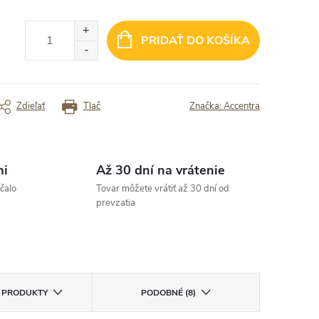
„V tomto obchode nakupujem rada, l
 Spoľahlivosť
majú cenovo prijateľné a pri tom nao
pekné a kvalitné výrobky.“
PRIDAŤ DO KOŠÍKA
rený zákazník
Overený zákazník
Zdieľať
Tlač
Značka:
Accentra
mi
Až 30 dní na vrátenie
čalo
Tovar môžete vrátiť až 30 dní od
prevzatia
E PRODUKTY
PODOBNÉ (8)