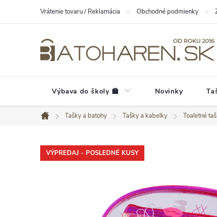
Prejsť
Vrátenie tovaru / Reklamácia
Obchodné podmienky
na
obsah
Výbava do školy 🏫
Novinky
Ta
Tašky a batohy
Tašky a kabelky
Toaletné ta
Domov
VÝPREDAJ - POSLEDNÉ KUSY