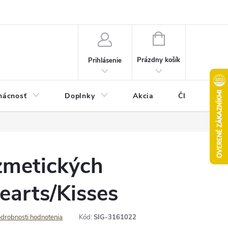
Pravidlá akcie 2+1 zdarma
Kontakty
Mapa serveru
Hodn
NÁKUPNÝ
KOŠÍK
Prázdny košík
Prihlásenie
ácnosť
Doplnky
Akcia
Články
zmetických
Hearts/Kisses
drobnosti hodnotenia
Kód:
SIG-3161022