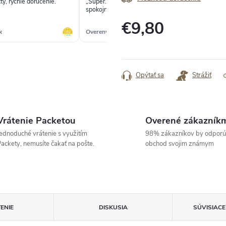
ty, rychle dorucenie.“
„Super...bolo to rýchle a som s tovarom
✓
spokojná...“
€9,80
k
Overený zákazník
Ove
Jednotková
cena:
Opýtať sa
Strážiť
Vrátenie Packetou
Overené zákazník
ednoduché vrátenie s využitím
98% zákazníkov by odporú
ackety, nemusíte čakať na pošte.
obchod svojim známym
ENIE
DISKUSIA
SÚVISIAC