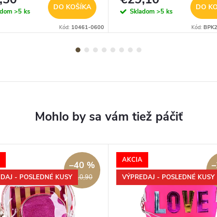
DO KOŠÍKA
DO KO
adom
>5 ks
Skladom
>5 ks
Kód:
10461-0600
Kód:
BPK2
AKCIA
–40 %
–
DAJ - POSLEDNÉ KUSY
VÝPREDAJ - POSLEDNÉ KUSY
€10,90