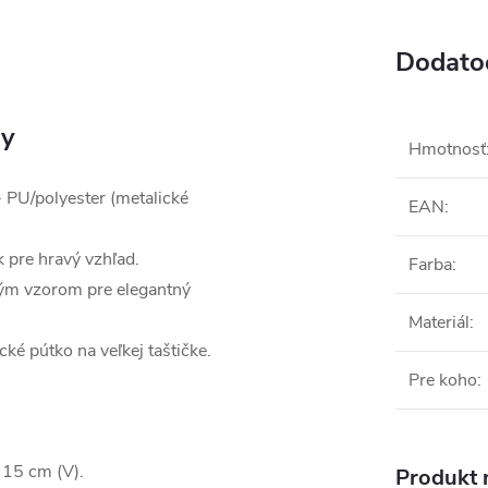
Dodato
ly
Hmotnosť
+ PU/polyester (metalické
EAN
:
k pre hravý vzhľad.
Farba
:
ným vzorom pre elegantný
Materiál
:
ké pútko na veľkej taštičke.
Pre koho
:
 15 cm (V).
Produkt n