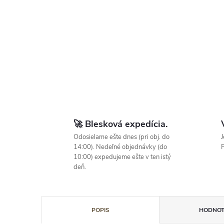
vyhliadla ďaľšiu kabelku( dúfam, že to
nebude čítať môj manžel :D)“
🚀 Blesková expedícia.
Odosielame ešte dnes (pri obj. do
J
14:00). Nedeľné objednávky (do
P
10:00) expedujeme ešte v ten istý
deň.
POPIS
HODNOT