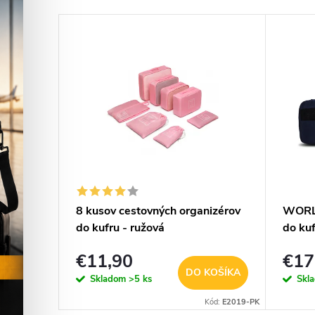
–8 %
€13,50
ppers
8 kusov cestovných organizérov
WORLD
do kufru - ružová
do ku
€11,90
€17
KOŠÍKA
DO KOŠÍKA
Skladom
>5 ks
Skl
KOSTRA-MOTO
Kód:
E2019-PK