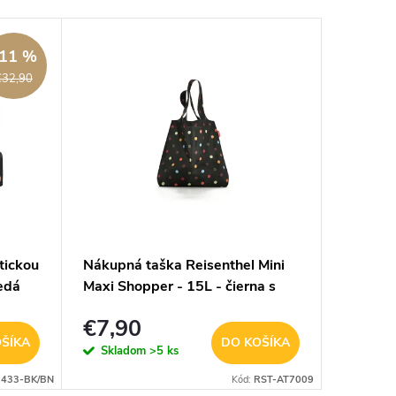
11 %
€32,90
tickou
Nákupná taška Reisenthel Mini
Nákupná
edá
Maxi Shopper - 15L - čierna s
Maxi Sh
farebnými bodkami
€7,90
€7,9
ŠÍKA
DO KOŠÍKA
Skladom
>5 ks
Sklad
433-BK/BN
Kód:
RST-AT7009