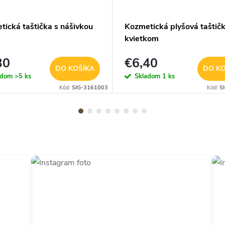
tická taštička s nášivkou
Kozmetická plyšová taštičk
kvietkom
30
€6,40
DO KOŠÍKA
DO KO
adom
>5 ks
Skladom
1 ks
Kód:
SIG-3161003
Kód:
S