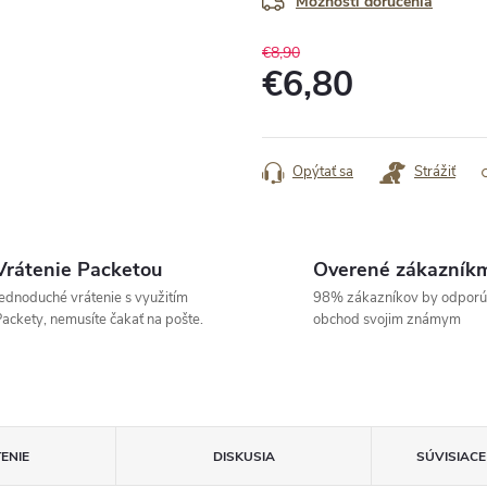
Možnosti doručenia
€8,90
€6,80
Jednotková
cena:
Opýtať sa
Strážiť
Vrátenie Packetou
Overené zákazník
ednoduché vrátenie s využitím
98% zákazníkov by odporú
ackety, nemusíte čakať na pošte.
obchod svojim známym
ENIE
DISKUSIA
SÚVISIAC