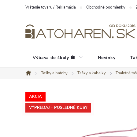
Prejsť
Vrátenie tovaru / Reklamácia
Obchodné podmienky
na
obsah
Výbava do školy 🏫
Novinky
Ta
Tašky a batohy
Tašky a kabelky
Toaletné ta
Domov
AKCIA
VÝPREDAJ - POSLEDNÉ KUSY