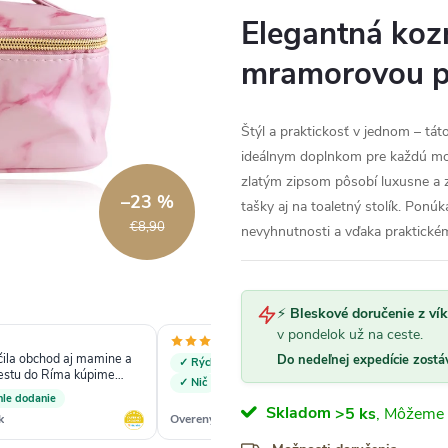
Elegantná kozm
mramorovou p
Štýl a praktickosť v jednom – tát
ideálnym doplnkom pre každú mo
zlatým zipsom pôsobí luxusne a z
–23 %
tašky aj na toaletný stolík. Ponú
€8,90
nevyhnutnosti a vďaka praktické
⚡
Bleskové doručenie z ví
v pondelok už na ceste.
ila obchod aj mamine a
„Sp
Do nedeľnej expedície zostá
✓ Rýchlosť odoslania
✓ velký vyber...
cestu do Ríma kúpime
✓ Nič
hle dodanie
Skladom
>5 ks
k
Overený zákazník
Ove