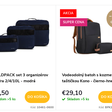
AKCIA
–
SUPER CENA
PACK set 3 organizérov
Vodeodolný batoh s kozme
fra 2/4/10L - modrá
taštičkou Kono - čierno-hn
,50
€29,10
DO KOŠÍKA
DO KO
adom
>5 ks
Skladom
>5 ks
Kód:
10461-0600
Kód:
BPK2