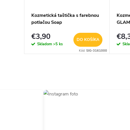
ičiek
Kozmetická taštička s farebnou
Kozme
potlačou Soap
GLAM
€3,90
€8,
KOŠÍKA
DO KOŠÍKA
Skladom
>5 ks
Skl
:
SIG-3161022
Kód:
SIG-3161000