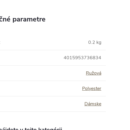
čné parametre
:
0.2 kg
4015953736834
Ružová
Polyester
Dámske
ájdete v tejto kategórii