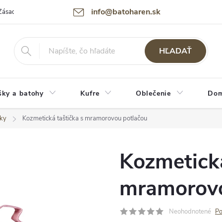
info@batoharen.sk
Zásady spracovania osobných údajov (GDPR)
Podmienky použitia webu
HĽADAŤ
šky a batohy
Kufre
Oblečenie
Dom
šky
Kozmetická taštička s mramorovou potlačou
Kozmetická
mramorovo
Neohodnotené
Po