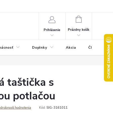
Pravidlá akcie 2+1 zdarma
Kontakty
Mapa serveru
Hodn
NÁKUPNÝ
KOŠÍK
Prázdny košík
Prihlásenie
ácnosť
Doplnky
Akcia
Články
 taštička s
u potlačou
drobnosti hodnotenia
Kód:
SIG-3161011