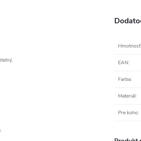
Dodato
Hmotnosť
iteľný.
EAN
:
Farba
:
Materiál
:
Pre koho
:
.
Produkt n