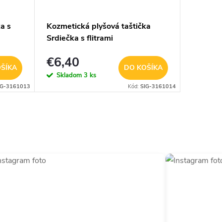
a s
Kozmetická plyšová taštička
Kozmeti
Srdiečka s flitrami
"LOVE"
€6,40
€4,9
ŠÍKA
DO KOŠÍKA
Skladom
3 ks
Sklad
IG-3161013
Kód:
SIG-3161014