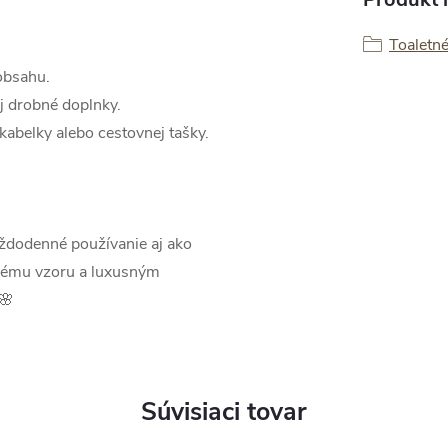
Toaletné
obsahu.
j drobné doplnky.
abelky alebo cestovnej tašky.
aždodenné používanie aj ako
ému vzoru a luxusným
🌸
Súvisiaci tovar