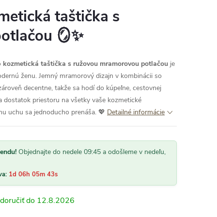
etická taštička s
otlačou 🪞✨
o
kozmetická taštička s ružovou mramorovou potlačou
je
dernú ženu. Jemný mramorový dizajn v kombinácii so
ároveň decentne, takže sa hodí do kúpeľne, cestovnej
ka dostatok priestoru na všetky vaše kozmetické
mu uchu sa jednoducho prenáša. 💖
Detailné informácie
kendu!
Objednajte do nedele 09:45 a odošleme v nedeľu,
olahlivost,rychlost,spokojnost“
„Kvalitne produkty, rychle dorucenie.“
va:
1d 06h 05m 42s
12.8.2026
rený zákazník
Overený zákazník