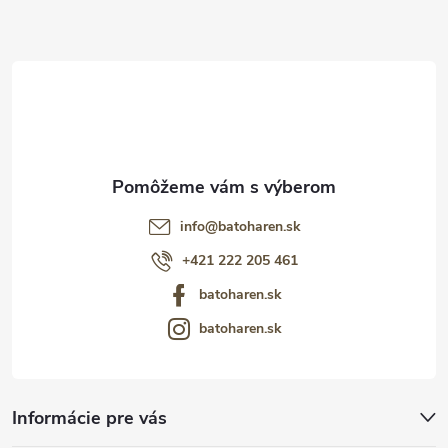
ä
t
i
e
info
@
batoharen.sk
+421 222 205 461
batoharen.sk
batoharen.sk
Informácie pre vás