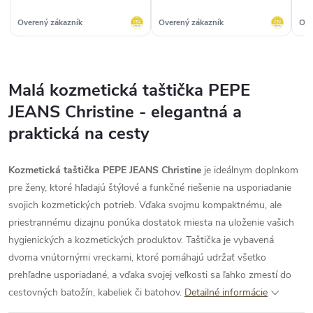
So
Nak
Overený zákazník
Overený zákazník
Ove
min
bu
Malá kozmetická taštička PEPE
JEANS Christine - elegantná a
praktická na cesty
Kozmetická taštička PEPE JEANS Christine
je ideálnym doplnkom
pre ženy, ktoré hľadajú štýlové a funkčné riešenie na usporiadanie
svojich kozmetických potrieb. Vďaka svojmu kompaktnému, ale
priestrannému dizajnu ponúka dostatok miesta na uloženie vašich
hygienických a kozmetických produktov. Taštička je vybavená
dvoma vnútornými vreckami, ktoré pomáhajú udržať všetko
prehľadne usporiadané, a vďaka svojej veľkosti sa ľahko zmestí do
cestovných batožín, kabeliek či batohov.
Detailné informácie