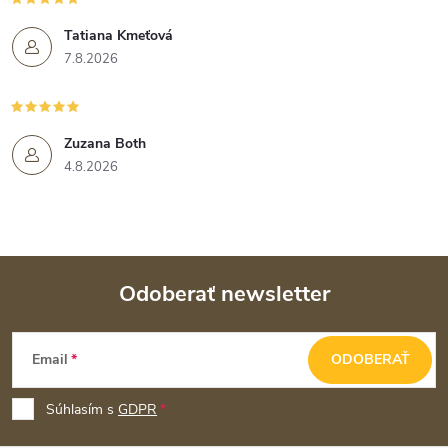
Tatiana Kmeťová
7.8.2026
Zuzana Both
4.8.2026
Odoberať newsletter
Z
Email
ODOBERAŤ
á
p
Súhlasím s
GDPR