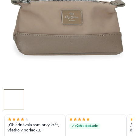
„Objednávala som prvý krát,
„Vý
✓ rýchle dodanie
všetko v poriadku.“
dod
byť