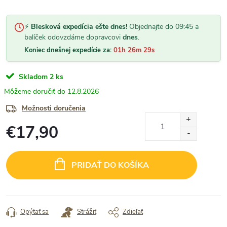
⚡
Blesková expedícia ešte dnes!
Objednajte do 09:45 a
balíček odovzdáme dopravcovi
dnes
.
Koniec dnešnej expedície za:
01h 26m 29s
Skladom
2 ks
12.8.2026
Možnosti doručenia
€17,90
Jednotková
cena:
PRIDAŤ DO KOŠÍKA
Opýtať sa
Strážiť
Zdieľať