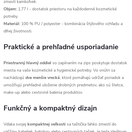
zmestí kamkoľvek.
Objem:
1,77 l - dostatok priestoru na každodenné kozmetické
potreby.
Materiál:
100 % PU / polyester - kombinácia štýlového vzhľadu a
dlhej životnosti.
Praktické a prehľadné usporiadanie
Priestranný hlavný oddiel
so zapínaním na zips poskytuje dostatok
miesta na vaše kozmetické a hygienické potreby. Vo vnútri sa
nachádzajú
dve menšie vrecká
, ktoré pomáhajú udržať poriadok a
umožňujú prehľadné uloženie drobných predmetov, ako sú štetce,
make-up alebo cestovné balenia produktov.
Funkčný a kompaktný dizajn
Vďaka svojej
kompaktnej veľkosti
sa taštička ľahko zmestí do
väčšiny kabeliek, batohov alebo cestovných tašiek. Je teda ideálnym