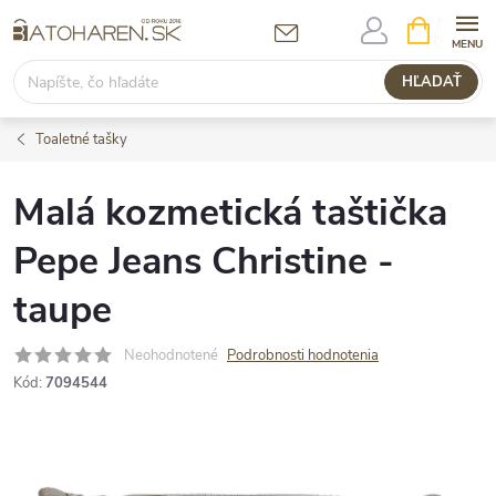
Prejsť
NÁKUPN
KOŠÍK
na
obsah
HĽADAŤ
Toaletné tašky
Malá kozmetická taštička
Pepe Jeans Christine -
taupe
Neohodnotené
Podrobnosti hodnotenia
Kód:
7094544