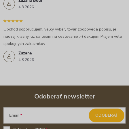
Zuzana Both
4.8.2026
Obchod soporucujem, velky vyber, tovar zodpoveda popisu, je
naozaj krasny, uz sa tesim na cestovanie :-) dakujem Prajem vela
spokojnych zakaznikov
Zuzana
4.8.2026
Odoberať newsletter
Z
Email
ODOBERAŤ
á