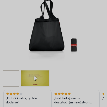
„Dobrá kvalita, rýchle
„Prehľadný web s
„Ve
dodanie.“
dostatočným množstvom
informácií o produktoch,