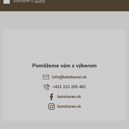
p
Súhlasím s
GDPR
ä
t
i
e
info
@
batoharen.sk
+421 222 205 461
batoharen.sk
batoharen.sk