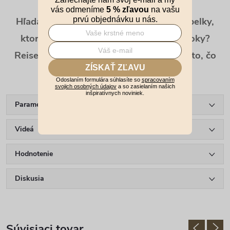
vás odmeníme
5 % zľavou
na vašu
prvú objednávku u nás.
Hľadáte skladaciu nákupnú tašku do kabelky,
ktorá je elegantná, praktická a vydrží roky?
Reisenthel Mini Maxi
Shopper
je presne to, čo
ZÍSKAŤ ZĽAVU
potrebujete. 🖤
Odoslaním formulára súhlasíte so
spracovaním
svojich osobných údajov
a so zasielaním našich
inšpiratívnych noviniek.
Parametre produktu
Videá
Hodnotenie
Diskusia
Súvisiaci tovar