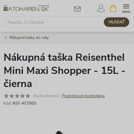
Prejsť
NÁKUPNÝ
KOŠÍK
na
obsah
HĽADAŤ
Nákupné tašky do ruky
Nákupná taška Reisenthel
Mini Maxi Shopper - 15L -
čierna
Neohodnotené
Podrobnosti hodnotenia
Kód:
RST-AT7003