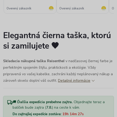
rýchle doručenie
objednaného tovaru.“
Overený zákazník
Overený zákazník
Ove
Elegantná čierna taška, ktorú
si zamilujete 🖤
Skladacia nákupná taška Reisenthel
v nadčasovej čiernej farbe je
perfektným spojením štýlu, praktickosti a ekológie. Vždy
pripravená vo vašej kabelke, zachráni každý neplánovaný nákup a
zároveň skvelo doplní váš outfit.
Detailné informácie
🚚
Ďalšia expedícia prebehne zajtra.
Objednajte teraz a
balíček bude zajtra (
7.8.
) na ceste k vám.
Do zajtrajšej expedície zostáva:
19h 14m 26s