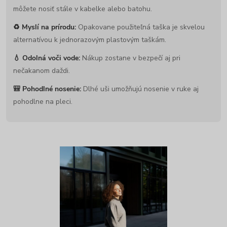
môžete nosiť stále v kabelke alebo batohu.
♻️ Myslí na prírodu:
Opakovane použiteľná taška je skvelou
alternatívou k jednorazovým plastovým taškám.
💧 Odolná voči vode:
Nákup zostane v bezpečí aj pri
nečakanom daždi.
🎒 Pohodlné nosenie:
Dlhé uši umožňujú nosenie v ruke aj
pohodlne na pleci.