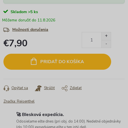
Skladom
>5 ks
11.8.2026
Možnosti doručenia
€7,90
Jednotková
cena:
PRIDAŤ DO KOŠÍKA
Opýtať sa
Strážiť
Zdieľať
Značka:
Reisenthel
🚀 Blesková expedícia.
Odosielame ešte dnes (pri obj. do 14:00). Nedeľné objednávky
(do 10:00) expedujeme ešte v ten istý deň.