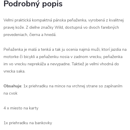
Podrobný popis
Veľmi praktická kompaktná pánska peňaženka, vyrobená z kvalitnej
pravej kože. Z dieľne značky Wild, dostupná vo dvoch farebných
prevedeniach, čierna a hnedá.
Peňaženka je malá a tenká a tak ju ocenia najmä muži, ktorí jazdia na
motorke či bicykli a peňaženku nosia v zadnom vrecku, peňaženka
im vo vrecku neprekáža a nevypadne. Taktiež je veľmi vhodná do
vrecka saka.
Obsahuje
: 1x priehradku na mince na vrchnej strane so zapínaním
na cvok
4 x miesto na karty
1x priehradku na bankovky