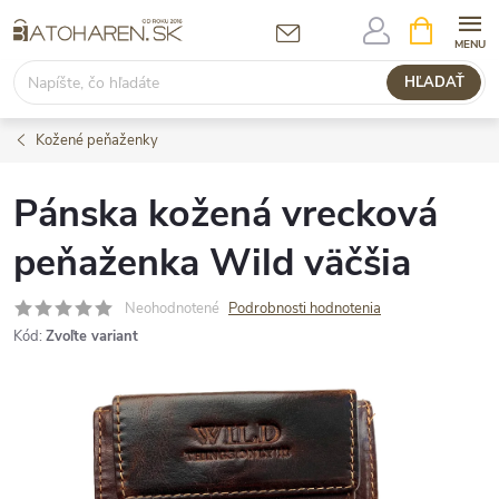
Prejsť
NÁKUPN
KOŠÍK
na
obsah
HĽADAŤ
Kožené peňaženky
Pánska kožená vrecková
peňaženka Wild väčšia
Neohodnotené
Podrobnosti hodnotenia
Kód:
Zvoľte variant