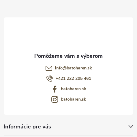
ä
t
i
e
info
@
batoharen.sk
+421 222 205 461
batoharen.sk
batoharen.sk
Informácie pre vás