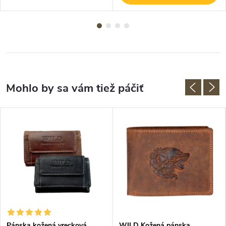
Pánska kožená vrecková
WILD Kožená pánska