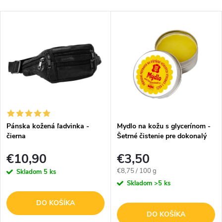
Pánska kožená ľadvinka -
Mydlo na kožu s glycerínom -
čierna
Šetrné čistenie pre dokonalý
vzhľad - 40g
€10,90
€3,50
Jednotková
€8,75 / 100 g
Skladom
5 ks
cena:
Skladom
>5 ks
DO KOŠÍKA
DO KOŠÍKA