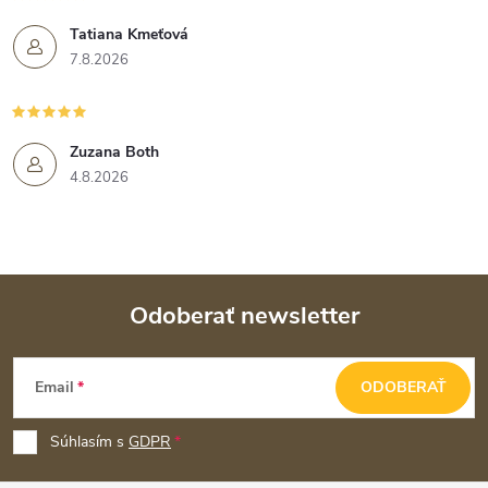
Tatiana Kmeťová
7.8.2026
Zuzana Both
4.8.2026
Odoberať newsletter
Z
Email
ODOBERAŤ
á
p
Súhlasím s
GDPR