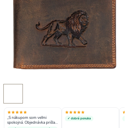
„S nákupom som veľmi
✓ dobrá ponuka
✓ 
spokojná. Objednávka prišla
rýchlo a všetko prebehlo bez