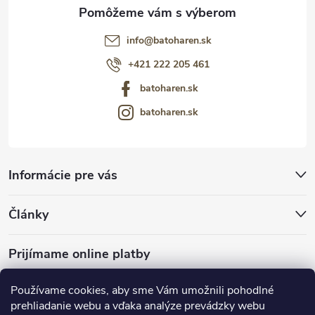
info
@
batoharen.sk
+421 222 205 461
batoharen.sk
batoharen.sk
Informácie pre vás
Články
Prijímame online platby
Používame cookies, aby sme Vám umožnili pohodlné
prehliadanie webu a vďaka analýze prevádzky webu