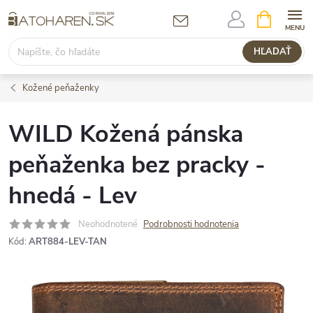
Prejsť
NÁKUPN
KOŠÍK
na
obsah
HĽADAŤ
Kožené peňaženky
WILD Kožená pánska
peňaženka bez pracky -
hnedá - Lev
Neohodnotené
Podrobnosti hodnotenia
Kód:
ART884-LEV-TAN