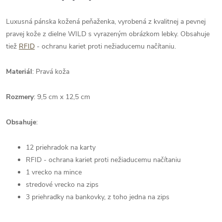
Luxusná pánska kožená peňaženka, vyrobená z kvalitnej a pevnej
pravej kože z dielne WILD s vyrazeným obrázkom lebky. Obsahuje
tiež
RFID
- ochranu kariet proti nežiaducemu načítaniu.
Materiál
: Pravá koža
Rozmery
: 9,5 cm x 12,5 cm
Obsahuje
:
12 priehradok na karty
RFID - ochrana kariet proti nežiaducemu načítaniu
1 vrecko na mince
stredové vrecko na zips
3 priehradky na bankovky, z toho jedna na zips