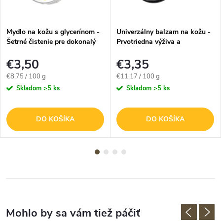
Mydlo na kožu s glycerínom -
Univerzálny balzam na kožu -
Šetrné čistenie pre dokonalý
Prvotriedna výživa a
vzhľad - 40g
impregnácia - 30g
€3,50
€3,35
Jednotková
Jednotková
€8,75 / 100 g
€11,17 / 100 g
cena:
cena:
Skladom
>5 ks
Skladom
>5 ks
DO KOŠÍKA
DO KOŠÍKA