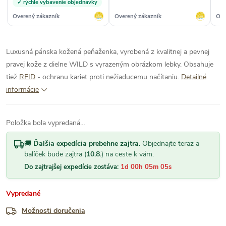
✓ rýchle vybavenie objednávky
problémov. Tovar zodpovedá
popisu a je kvalitný.
Overený zákazník
Overený zákazník
Ove
Odporúčam.“
Luxusná pánska kožená peňaženka, vyrobená z kvalitnej a pevnej
pravej kože z dielne WILD s vyrazeným obrázkom lebky. Obsahuje
tiež
RFID
- ochranu kariet proti nežiaducemu načítaniu.
Detailné
informácie
Položka bola vypredaná…
🚚
Ďalšia expedícia prebehne zajtra.
Objednajte teraz a
balíček bude zajtra (
10.8.
) na ceste k vám.
Do zajtrajšej expedície zostáva:
1d 00h 05m 04s
Vypredané
Možnosti doručenia