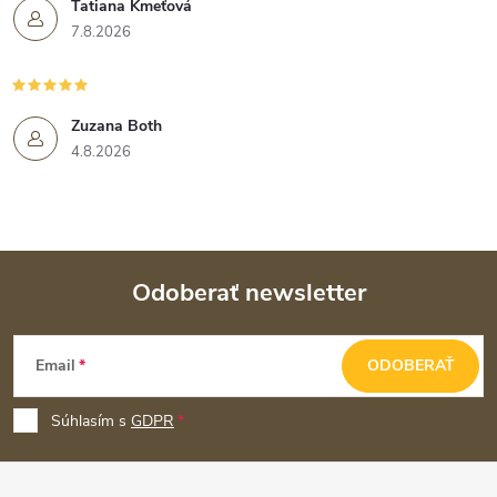
Tatiana Kmeťová
7.8.2026
Zuzana Both
4.8.2026
Odoberať newsletter
Z
Email
ODOBERAŤ
á
p
Súhlasím s
GDPR
ä