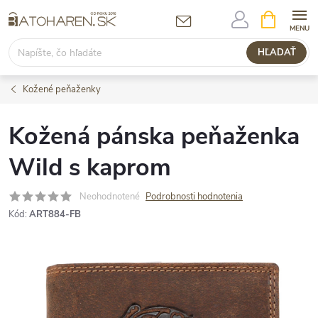
Prejsť
NÁKUPN
KOŠÍK
na
obsah
HĽADAŤ
Kožené peňaženky
Kožená pánska peňaženka
Wild s kaprom
Neohodnotené
Podrobnosti hodnotenia
Kód:
ART884-FB