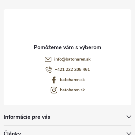
t
i
e
info
@
batoharen.sk
+421 222 205 461
batoharen.sk
batoharen.sk
Informácie pre vás
Články