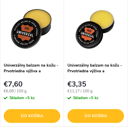
Univerzálny balzam na kožu -
Univerzálny balzam na kožu -
Prvotriedna výživa a
Prvotriedna výživa a
impregnácia - 125g
impregnácia - 30g
€7,60
€3,35
Jednotková
Jednotková
€6,08 / 100 g
€11,17 / 100 g
cena:
cena:
Skladom
>5 ks
Skladom
>5 ks
DO KOŠÍKA
DO KOŠÍKA