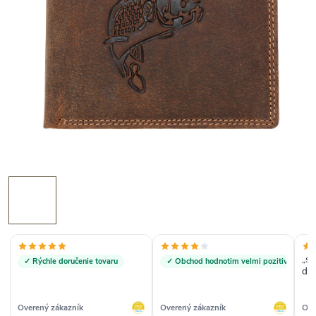
„spo
✓ Rýchle doručenie tovaru
✓ Obchod hodnotim velmi pozitivne
do
Overený zákazník
Overený zákazník
Ove