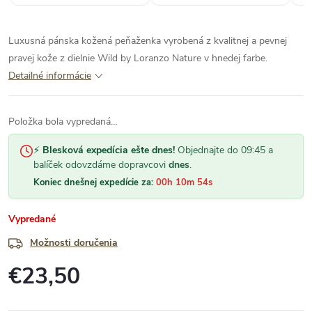
Luxusná pánska kožená peňaženka vyrobená z kvalitnej a pevnej
pravej kože z dielnie Wild by Loranzo Nature v hnedej farbe.
Detailné informácie
Položka bola vypredaná…
⚡
Blesková expedícia ešte dnes!
Objednajte do 09:45 a
balíček odovzdáme dopravcovi
dnes
.
Koniec dnešnej expedície za:
00h 10m 53s
Vypredané
Možnosti doručenia
€23,50
Jednotková