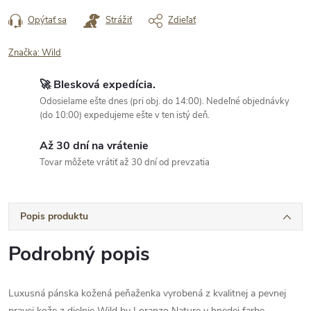
cena:
Opýtať sa
Strážiť
Zdieľať
Značka:
Wild
🚀 Blesková expedícia.
Odosielame ešte dnes (pri obj. do 14:00). Nedeľné objednávky
(do 10:00) expedujeme ešte v ten istý deň.
Až 30 dní na vrátenie
Tovar môžete vrátiť až 30 dní od prevzatia
Popis produktu
Podrobný popis
Luxusná pánska kožená peňaženka vyrobená z kvalitnej a pevnej
pravej kože z dielnie Wild by Loranzo Nature v hnedej farbe.