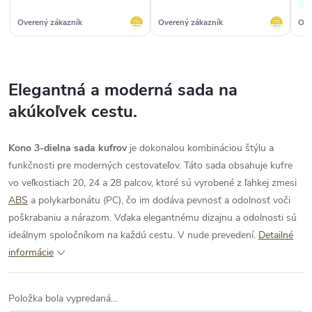
✓
Overený zákazník
Overený zákazník
Ove
Elegantná a moderná sada na
akúkoľvek cestu.
Kono 3-dielna sada kufrov
je dokonalou kombináciou štýlu a
funkčnosti pre moderných cestovateľov. Táto sada obsahuje kufre
vo veľkostiach 20, 24 a 28 palcov, ktoré sú vyrobené z ľahkej zmesi
ABS
a polykarbonátu (PC), čo im dodáva pevnosť a odolnosť voči
poškrabaniu a nárazom. Vďaka elegantnému dizajnu a odolnosti sú
ideálnym spoločníkom na každú cestu. V nude prevedení.
Detailné
informácie
Položka bola vypredaná…