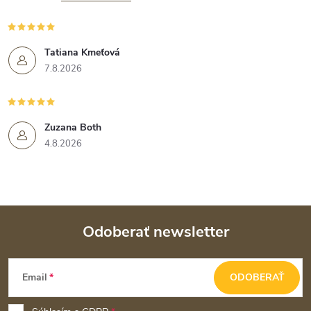
Tatiana Kmeťová
7.8.2026
Zuzana Both
4.8.2026
Odoberať newsletter
Z
Email
ODOBERAŤ
á