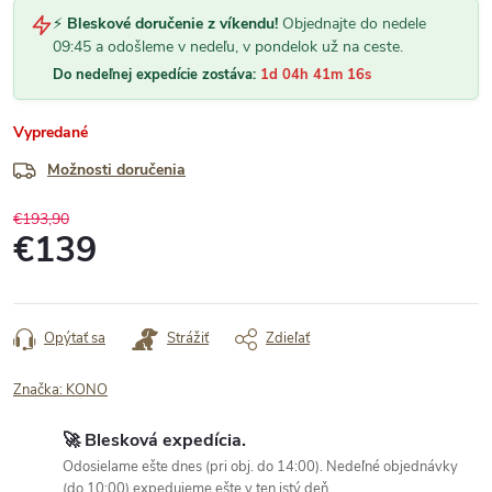
⚡
Bleskové doručenie z víkendu!
Objednajte do nedele
09:45 a odošleme v nedeľu, v pondelok už na ceste.
Do nedeľnej expedície zostáva:
1d 04h 41m 15s
Vypredané
Možnosti doručenia
€193,90
€139
Jednotková
cena:
Opýtať sa
Strážiť
Zdieľať
Značka:
KONO
🚀 Blesková expedícia.
Odosielame ešte dnes (pri obj. do 14:00). Nedeľné objednávky
(do 10:00) expedujeme ešte v ten istý deň.