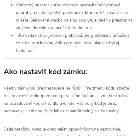
Vnútorný priestor kufra obsahuje nastaviteľné nylonové
popruhy a uzatvárateľnú priehradku, ktorá udrží vaše veci na
mieste. Sieťované vrecko na zips poskytuje ideálny priestor na
uloženie doplnkov a menších predmetov.
Táto sada kufrov je nielen praktická, ale aj esteticky príťažlivá,
čo z nej robí ideálnu voľbu pre tých, ktorí hľadajú štýl aj
funkčnosť.
Ako nastaviť kód zámku:
Všetky zámky sú prednastavené na "000". Pre zmenu kódu stlačte
resetovacie tlačidlo (pomocou pera alebo špáradla), zmeňte tri čísla
na požadovaný kód a tlačidlo uvoľnite. Váš nový kód je teraz
nastavený. Uistite sa, že je ľahko zapamätateľný, ale bezpečný.
Sada batožiny
Kono
je dokonalým spoločníkom na cestovanie,