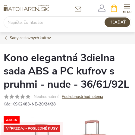
Prejsť
NÁKUPN
KOŠÍK
na
obsah
HĽADAŤ
Sady cestovných kufrov
Kono elegantná 3dielna
sada ABS a PC kufrov s
pruhmi - nude - 36/61/92L
Neohodnotené
Podrobnosti hodnotenia
Kód:
KSK2483-NE-20/24/28
AKCIA
VÝPREDAJ - POSLEDNÉ KUSY