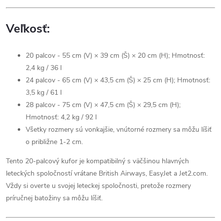
Veľkosť:
20 palcov - 55 cm (V) × 39 cm (Š) × 20 cm (H); Hmotnosť:
2,4 kg / 36 l
24 palcov - 65 cm (V) × 43,5 cm (Š) × 25 cm (H); Hmotnosť:
3,5 kg / 61 l
28 palcov - 75 cm (V) × 47,5 cm (Š) × 29,5 cm (H);
Hmotnosť: 4,2 kg / 92 l
Všetky rozmery sú vonkajšie, vnútorné rozmery sa môžu líšiť
o približne 1-2 cm.
Tento 20-palcový kufor je kompatibilný s väčšinou hlavných
leteckých spoločností vrátane British Airways, EasyJet a Jet2.com.
Vždy si overte u svojej leteckej spoločnosti, pretože rozmery
príručnej batožiny sa môžu líšiť.