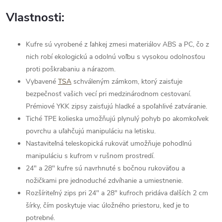
Vlastnosti:
Kufre sú vyrobené z ľahkej zmesi materiálov ABS a PC, čo z
nich robí ekologickú a odolnú voľbu s vysokou odolnosťou
proti poškrabaniu a nárazom.
Vybavené
TSA
schváleným zámkom, ktorý zaisťuje
bezpečnosť vašich vecí pri medzinárodnom cestovaní.
Prémiové YKK zipsy zaisťujú hladké a spoľahlivé zatváranie.
Tiché TPE kolieska umožňujú plynulý pohyb po akomkoľvek
povrchu a uľahčujú manipuláciu na letisku.
Nastaviteľná teleskopická rukoväť umožňuje pohodlnú
manipuláciu s kufrom v rušnom prostredí.
24" a 28" kufre sú navrhnuté s bočnou rukoväťou a
nožičkami pre jednoduché zdvíhanie a umiestnenie.
Rozšíriteľný zips pri 24" a 28" kufroch pridáva ďalších 2 cm
šírky, čím poskytuje viac úložného priestoru, keď je to
potrebné.