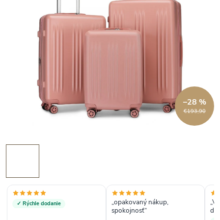
–28 %
€193,90
„opakovaný nákup,
„Vr
✓ Rýchle dodanie
spokojnosť“
dob
tov