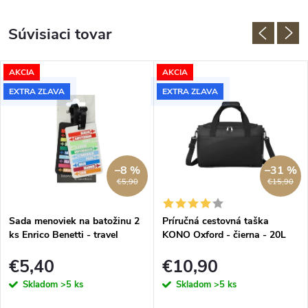
Súvisiaci tovar
AKCIA
AKCIA
EXTRA ZĽAVA
EXTRA ZĽAVA
–8 %
–31 %
€5,90
€15,90
Sada menoviek na batožinu 2
Príručná cestovná taška
ks Enrico Benetti - travel
KONO Oxford - čierna - 20L
€5,40
€10,90
Skladom
>5 ks
Skladom
>5 ks