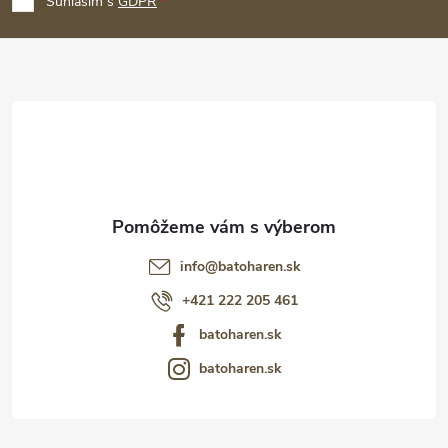
p
Súhlasím s
GDPR
ä
t
i
e
info
@
batoharen.sk
+421 222 205 461
batoharen.sk
batoharen.sk