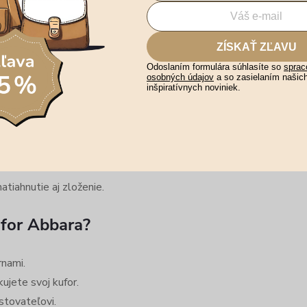
u.
ZÍSKAŤ ZĽAVU
ciu.
Odoslaním formulára súhlasíte so
sprac
ipulácii s kufrom.
osobných údajov
a so zasielaním našic
inšpiratívnych noviniek.
duché použitie
ory hore na vysúvacie a
.
tiahnutie aj zloženie.
ufor Abbara?
rnami.
ujete svoj kufor.
stovateľovi.