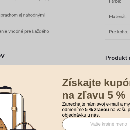
Farba
:
, prachom aj náhodnými
Materiál
:
enie vhodné pre každého
Pre koho
:
ov
Produkt n
Ochranné
m - vhodná pre príručnú
Získajte kupó
cm- ideálna pre stredne veľké
na zľavu 5 %
m - ochrana pre veľké kufre
Zanechajte nám svoj e-mail a my
odmeníme
5 % zľavou
na vašu p
objednávku u nás.