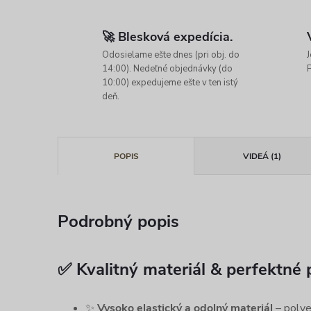
🚀 Blesková expedícia.
Odosielame ešte dnes (pri obj. do
J
14:00). Nedeľné objednávky (do
P
10:00) expedujeme ešte v ten istý
deň.
POPIS
VIDEÁ (1)
Podrobný popis
✅ Kvalitný materiál & perfektné 
✨
Vysoko elastický a odolný materiál
– polye