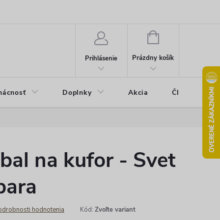
u
Pravidlá akcie 2+1 zdarma
Kontakty
Mapa serveru
Ho
NÁKUPNÝ
KOŠÍK
Prázdny košík
Prihlásenie
ácnosť
Doplnky
Akcia
Články
obal na kufor - Svet
bara
odrobnosti hodnotenia
Kód:
Zvoľte variant