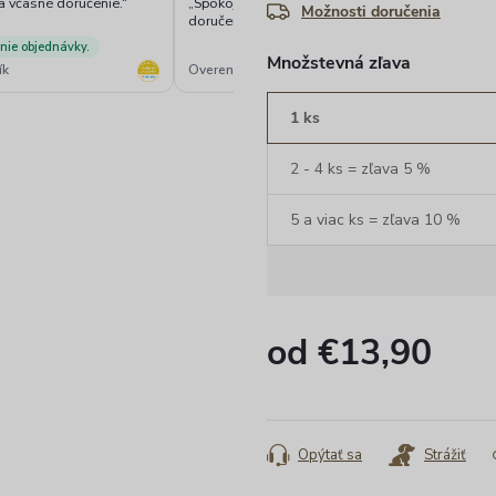
a včasné doručenie.“
„Spokojnosť s tovarom aj včasným
„Sp
Možnosti doručenia
doručením“
nie objednávky.
Množstevná zľava
ík
Overený zákazník
Ov
1 ks
2 - 4 ks = zľava 5 %
5 a viac ks = zľava 10 %
od
€13,90
Jednotková
cena:
Opýtať sa
Strážiť