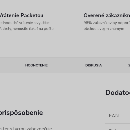
Vrátenie Packetou
Overené zákazník
ednoduché vrátenie s využitím
98% zákazníkov by odpor
ackety, nemusíte čakať na pošte.
obchod svojim známym
HODNOTENIE
DISKUSIA
Dodato
prispôsobenie
EAN
:
ster s lycrou zabezpečuje