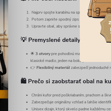
Najprv spojte karabínu na spodnej strane obal
Potom zapnite spodný zips pre maximálnu fixá
Upravte obal, aby správne sedel a nebránil man
💡 Premyslené detaily pre jedno
🌟
3 otvory
pre pohodlnú manipuláciu – dva otv
klasické madlo, jeden na boku pre bočné madlo
👉
Flexibilný materiál
zabezpečí jednoduché na
🛍️ Prečo si zaobstarať obal na k
Chráni kufor pred poškriabaním, prachom a škv
Zabezpečuje originálny vzhľad a ľahšie identifik
Unisex dizajn, ktorý skvelo padne každému ce