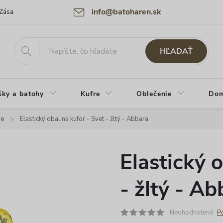
info@batoharen.sk
Zásady spracovania osobných údajov (GDPR)
Podmienky použitia web
HĽADAŤ
šky a batohy
Kufre
Oblečenie
Dom
re
Elastický obal na kufor - Svet - žltý - Abbara
Elastický 
- žltý - Ab
Neohodnotené
P