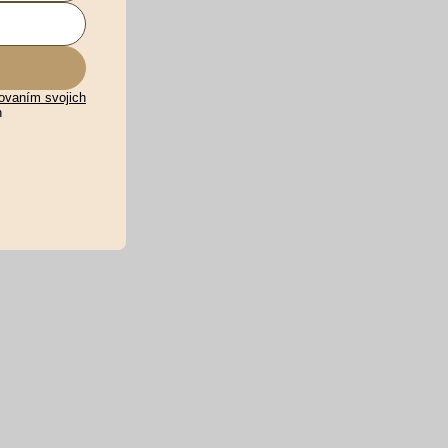
ovaním svojich
h