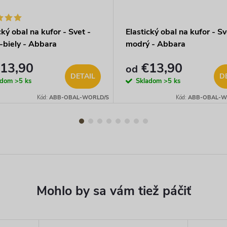
cký obal na kufor - Svet -
Elastický obal na kufor - Sv
-biely - Abbara
modrý - Abbara
13,90
€13,90
od
DETAIL
D
adom
>5 ks
Skladom
>5 ks
Kód:
ABB-OBAL-WORLD/S
Kód:
ABB-OBAL-W