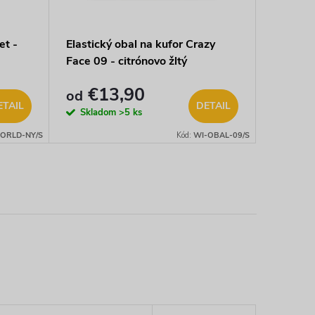
et -
Elastický obal na kufor Crazy
WORLDP
Face 09 - citrónovo žltý
batožin
€13,90
€10,
od
ETAIL
DETAIL
Skladom
>5 ks
Sklad
ORLD-NY/S
Kód:
WI-OBAL-09/S