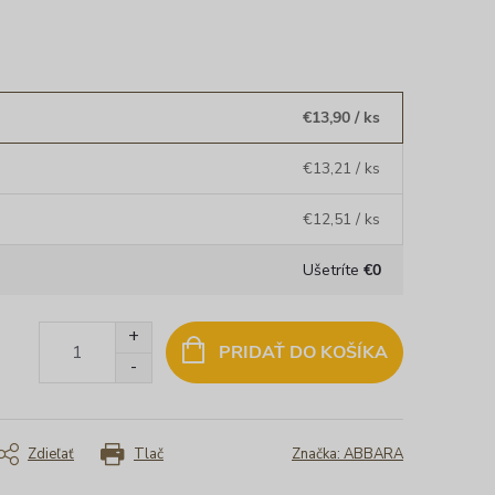
okojnosť..rýchle dodanie“
✓ Rýchle dodanie
erený zákazník
Overený zákazník
€13,90
/ ks
€13,21
/ ks
€12,51
/ ks
Ušetríte
€0
PRIDAŤ DO KOŠÍKA
Zdieľať
Tlač
Značka:
ABBARA