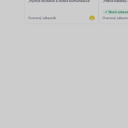
„Rýchle dodanie a dobrá komunikacia“
„Pekne kabelky 
✓ Skoré vybave
Overený zákazník
Overený zákazn