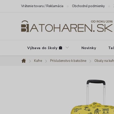
Prejsť
Vrátenie tovaru / Reklamácia
Obchodné podmienky
na
obsah
Výbava do školy 🏫
Novinky
Ta
Kufre
Príslušenstvo k batožine
Obaly na kuf
Domov