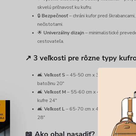
skvelú priľnavosť ku kufru.
🔒
Bezpečnosť
– chráni kufor pred škrabancami
nečistotami.
🌟
Univerzálny dizajn
– minimalistické preved
cestovateľa.
↗️ 3 veľkosti pre rôzne typy kufr
🛋
Veľkosť S
– 45-50 cm x 35-40 cm x 18-23 c
batožinu 20"
🛋
Veľkosť M
– 55-60 cm x 40-45 cm x 20-25 
kufre 24"
🛋
Veľkosť L
– 65-70 cm x 45-50 cm x 20-25 c
28"
📖 Ako obal nasadiť?