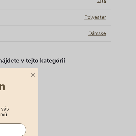
Žltá
Polyester
Dámske
ájdete v tejto kategórii
×
 obaly na kufre
n
 vás
rvú