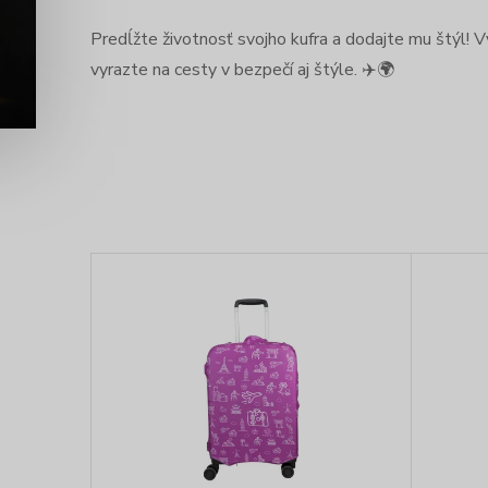
Predĺžte životnosť svojho kufra a dodajte mu štýl! V
vyrazte na cesty v bezpečí aj štýle. ✈️🌍