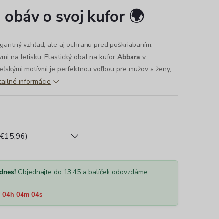
z obáv o svoj kufor 🌍
egantný vzhľad, ale aj ochranu pred poškriabaním,
vmi na letisku. Elastický obal na kufor
Abbara
v
teľskými motívmi je perfektnou voľbou pre mužov a ženy,
ailné informácie
dnes!
Objednajte do 13:45 a balíček odovzdáme
:
04h 04m 03s