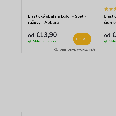
 "Kufor
Elastický obal na kufor - Svet -
Elasti
ružový - Abbara
čierno
€13,90
€
od
od
DETAIL
DETAIL
Skladom
>5 ks
Skl
AL-IN-DUCK/S
Kód:
ABB-OBAL-WORLD-PK/S