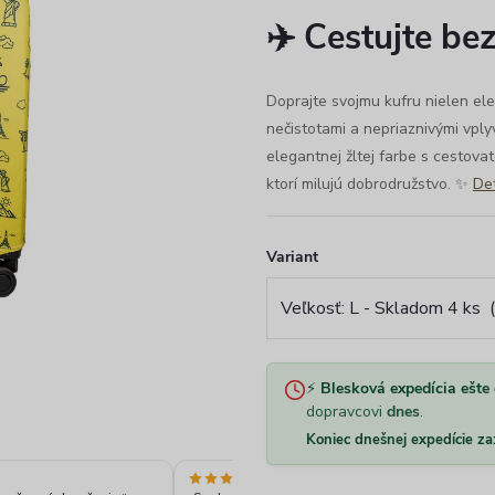
✈️ Cestujte be
Doprajte svojmu kufru nielen el
nečistotami a nepriaznivými vply
elegantnej žltej farbe s cestova
ktorí milujú dobrodružstvo. ✨
Det
Variant
⚡
Blesková expedícia ešte 
dopravcovi
dnes
.
Koniec dnešnej expedície za