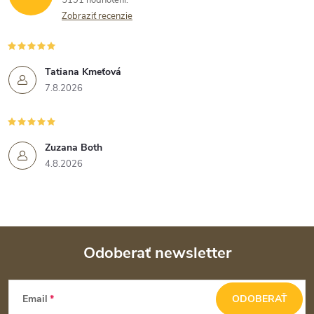
5191 hodnotení
Zobraziť recenzie
Tatiana Kmeťová
7.8.2026
Zuzana Both
4.8.2026
Odoberať newsletter
Z
Email
ODOBERAŤ
á