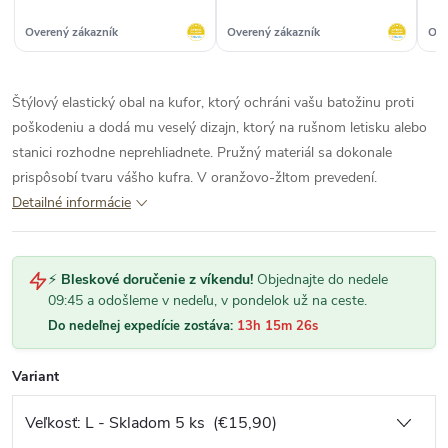
vel
po
Overený zákazník
Overený zákazník
Ove
pek
Štýlový elastický obal na kufor, ktorý ochráni vašu batožinu proti
poškodeniu a dodá mu veselý dizajn, ktorý na rušnom letisku alebo
stanici rozhodne neprehliadnete. Pružný materiál sa dokonale
prispôsobí tvaru vášho kufra. V oranžovo-žltom prevedení.
Detailné informácie
⚡
Bleskové doručenie z víkendu!
Objednajte do nedele
09:45 a odošleme v nedeľu, v pondelok už na ceste.
Do nedeľnej expedície zostáva:
13h 15m 25s
Variant