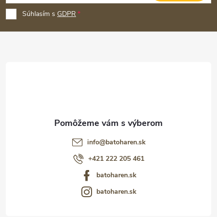
p
Súhlasím s
GDPR
ä
t
i
e
info
@
batoharen.sk
+421 222 205 461
batoharen.sk
batoharen.sk