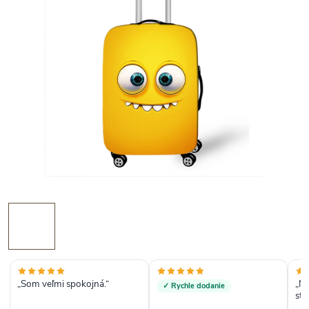
„Som veľmi spokojná.“
„N
✓ Rychle dodanie
str
kto