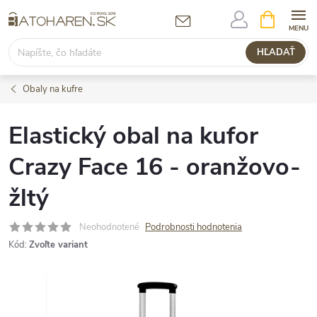
Prejsť
NÁKUPN
KOŠÍK
na
obsah
HĽADAŤ
Obaly na kufre
Elastický obal na kufor
Crazy Face 16 - oranžovo-
žltý
Neohodnotené
Podrobnosti hodnotenia
Kód:
Zvoľte variant