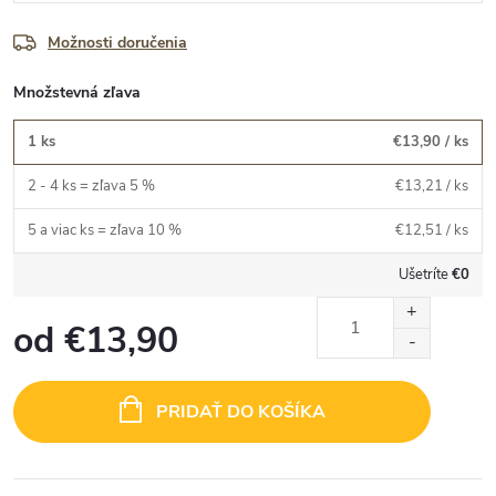
Možnosti doručenia
Množstevná zľava
1 ks
€13,90
/ ks
2 - 4 ks = zľava 5 %
€13,21
/ ks
5 a viac ks = zľava 10 %
€12,51
/ ks
Ušetríte
€0
od
€13,90
Jednotková
cena:
PRIDAŤ DO KOŠÍKA