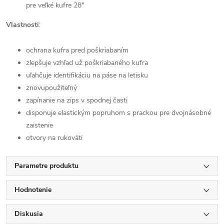
pre veľké kufre 28"
Vlastnosti
:
ochrana kufra pred poškriabaním
zlepšuje vzhľad už poškriabaného kufra
uľahčuje identifikáciu na páse na letisku
znovupoužiteľný
zapínanie na zips v spodnej časti
disponuje elastickým popruhom s prackou pre dvojnásobné
zaistenie
otvory na rukoväti
Parametre produktu
Hodnotenie
Diskusia