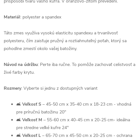
prispôsobí tvaru vášho kufra. V oranžovo-žltom prevedení.
Materiál
: polyester a spandex
Táto zmes využíva vysokú elasticitu spandexu a trvanlivosť
polyesteru, čím zaisťuje pružný a roztiahnuteľný poťah, ktorý sa
pohodlne zmestí okolo vašej batožiny.
Návod na údržbu
: Perte iba ručne. To pomôže zachovať celistvosť a
živé farby krytu.
Rozmery
: Vyberte si jednu z dostupných variant
🛋
Veľkosť S
– 45-50 cm x 35-40 cm x 18-23 cm - vhodná
pre príručnú batožinu 20"
🛋
Veľkosť M
– 55-60 cm x 40-45 cm x 20-25 cm- ideálna
pre stredne veľké kufre 24"
🛋
Veľkosť L
– 65-70 cm x 45-50 cm x 20-25 cm - ochrana