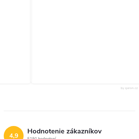
by qeron.cz
Hodnotenie zákazníkov
4,9