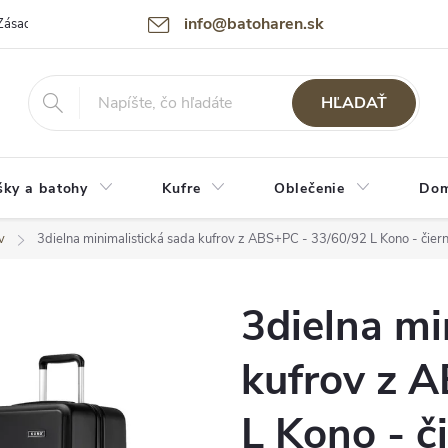
info@batoharen.sk
Zásady spracovania osobných údajov (GDPR)
Podmienky použitia webu
HĽADAŤ
šky a batohy
Kufre
Oblečenie
Dom
v
3dielna minimalistická sada kufrov z ABS+PC - 33/60/92 L Kono - čier
3dielna mi
kufrov z 
L Kono - č