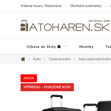
Prejsť
Vrátenie tovaru / Reklamácia
Obchodné podmienky
na
obsah
Výbava do školy 🏫
Novinky
Ta
Kufre
Cestovné kufre
Sady cestovných kufro
Domov
AKCIA
VÝPREDAJ - POSLEDNÉ KUSY