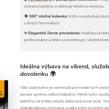
ochranu batožiny a uľahčuje letiskovú kontrolu.
🔄 360° otočné kolieska:
Kufre sa pohybujú plynu
rušných termináloch.
✨ Elegantné čierne prevedenie:
Nadčasová farba
profesionálne a ľahko sa kombinuje s akýmkoľvek
Ideálna výbava na víkend, služob
dovolenku 🌍
Táto sada kufrov je navrhnutá pre moderných cestov
poruke správnu veľkosť batožiny. Menší kufor využij
batožinu na krátke pobyty alebo pracovné cesty. Str
niekoľkodňové cestovanie a veľký kufor poskytne dos