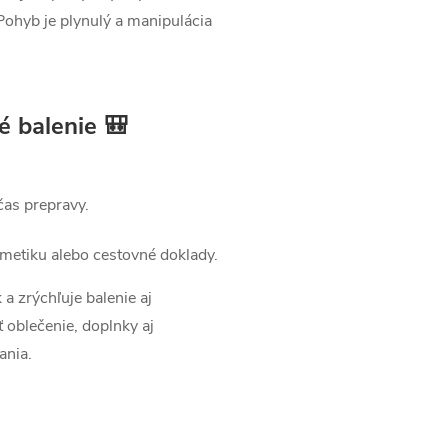
 Pohyb je plynulý a manipulácia
é balenie 🎒
čas prepravy.
zmetiku alebo cestovné doklady.
a zrýchľuje balenie aj
 oblečenie, doplnky aj
ania.