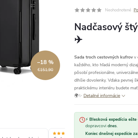
Neohodnotené
Po
Nadčasový štýl
✈️
Sada troch cestovných kufrov
v 
–18 %
každého, kto hľadá moderný dizajn
€151,90
pôsobí profesionálne, univerzálne
dlhšie dovolenky. Vďaka pevnej š
praktickému interiéru budete mať
🌍✨
Detailné informácie
⚡
Blesková expedícia ešte 
dopravcovi
dnes
.
Koniec dnešnej expedície za