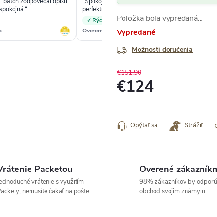
, batoh zodpovedal opisu
„Spokojná s nákupom, veci prišli v
✓
spokojná.“
perfektnom stave a aj kvalita výrobkov je
super.“
Položka bola vypredaná…
✓ Rýchle dodanie
k
Overený zákazník
Ove
Vypredané
Možnosti doručenia
€151,90
€124
Jednotková
cena:
Opýtať sa
Strážiť
Vrátenie Packetou
Overené zákazník
ednoduché vrátenie s využitím
98% zákazníkov by odporú
ackety, nemusíte čakať na pošte.
obchod svojim známym