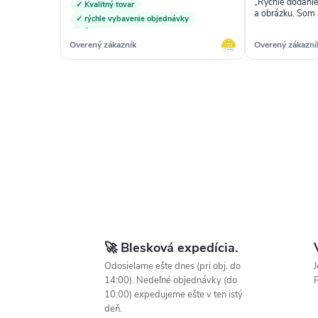
„Rýchle dodanie
✓ Kvalitný tovar
a obrázku. Som 
✓ rýchle vybavenie objednávky
✓ Žiadna
Overený zákazník
Overený zákazní
🚀 Blesková expedícia.
Odosielame ešte dnes (pri obj. do
J
14:00). Nedeľné objednávky (do
P
10:00) expedujeme ešte v ten istý
deň.