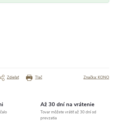
„žiadna“
 Super
✓ super rýchle dodanie
rený zákazník
Overený zákazník
Zdieľať
Tlač
Značka:
KONO
mi
Až 30 dní na vrátenie
čalo
Tovar môžete vrátiť až 30 dní od
prevzatia