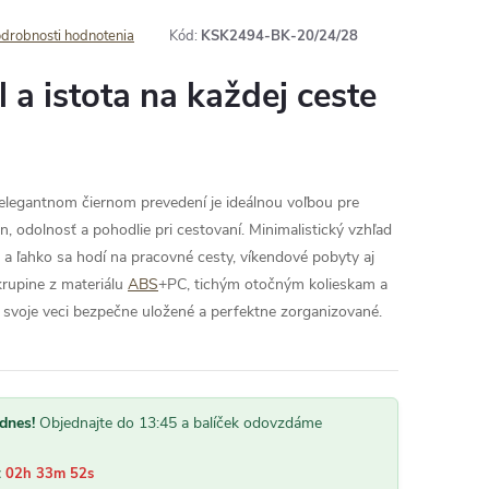
drobnosti hodnotenia
Kód:
KSK2494-BK-20/24/28
 a istota na každej ceste
elegantnom čiernom prevedení je ideálnou voľbou pre
, odolnosť a pohodlie pri cestovaní. Minimalistický vzhľad
 a ľahko sa hodí na pracovné cesty, víkendové pobyty aj
krupine z materiálu
ABS
+PC, tichým otočným kolieskam a
 svoje veci bezpečne uložené a perfektne zorganizované.
dnes!
Objednajte do 13:45 a balíček odovzdáme
:
02h 33m 51s