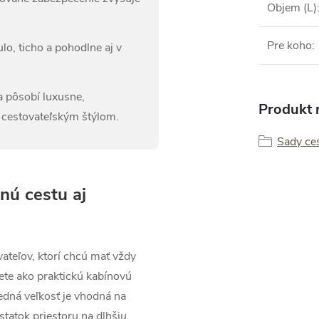
Objem (L)
Pre koho
:
lo, ticho a pohodlne aj v
 pôsobí luxusne,
Produkt n
 cestovateľským štýlom.
Sady ce
nú cestu aj
ateľov, ktorí chcú mať vždy
ete ako praktickú kabínovú
edná veľkosť je vhodná na
tatok priestoru na dlhšiu