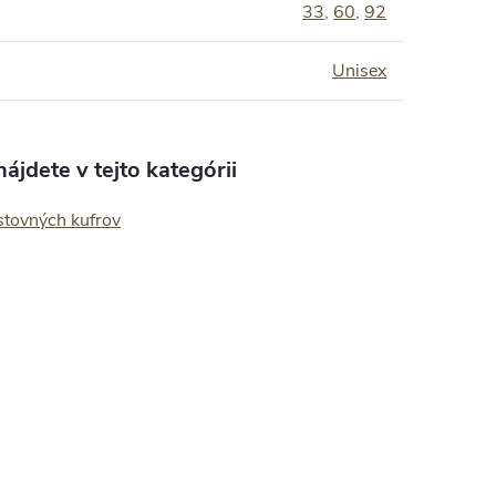
:
33
,
60
,
92
Unisex
ájdete v tejto kategórii
stovných kufrov