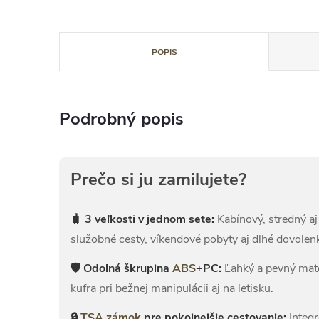
POPIS
Podrobný popis
Prečo si ju zamilujete?
🧳 3 veľkosti v jednom sete:
Kabínový, stredný aj
služobné cesty, víkendové pobyty aj dlhé dovolen
🛡 Odolná škrupina
ABS
+PC:
Ľahký a pevný mate
kufra pri bežnej manipulácii aj na letisku.
🔒
TSA zámok
pre pokojnejšie cestovanie:
Integr