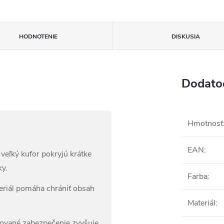
HODNOTENIE
DISKUSIA
Dodato
Hmotnosť
EAN
:
 veľký kufor pokryjú krátke
ky.
Farba
:
riál pomáha chrániť obsah
Materiál
:
ované zabezpečenie zvyšuje