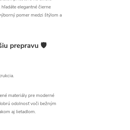
 hľadáte elegantné čierne
 výborný pomer medzi štýlom a
šiu prepravu 🛡
rukcia.
ené materiály pre moderné
 dobrú odolnosť voči bežným
kom aj lietadlom.