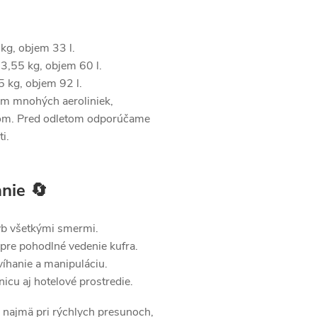
kg, objem 33 l.
3,55 kg, objem 60 l.
 kg, objem 92 l.
m mnohých aeroliniek,
.com. Pred odletom odporúčame
i.
nie 🔄
yb všetkými smermi.
 pre pohodlné vedenie kufra.
íhanie a manipuláciu.
nicu aj hotelové prostredie.
 najmä pri rýchlych presunoch,