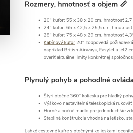
Rozmery, hmotnosť a objem 📏
20" kufor: 55 x 38 x 20 cm, hmotnosť 2,7 
24" kufor: 65 x 42,5 x 25,5 cm, hmotnosť 
28" kufor: 75 x 48 x 29 cm, hmotnosť 4,35
Kabínový kufor
20" zodpovedá požiadavká
napríklad British Airways, EasyJet a Jet2
overiť aktuálne limity konkrétnej spoločnost
Plynulý pohyb a pohodlné ovláda
Štyri otočné 360° kolieska pre hladký poh
Výškovo nastaviteľná teleskopická rukoväť
Horné a bočné madlo pre jednoduchšie zdv
Stabilná konštrukcia vhodná na letisko, sta
Ľahké cestovné kufre s otočnými kolieskami oceníte