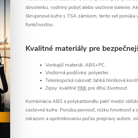
dovolenku, rodinný pobyt alebo sezónne balenie. Ak
škrupinové kufre s TSA zámkom, tento set ponúka
funkčnosťou.
Kvalitné materiály pre bezpečnej
Vonkajší materiál: ABS+PC.
Vnútorná podšívka: polyester.
Teleskopická rukoväť: ľahká hliníková konšt
Zipsy: kvalitné
YKK
pre dlhú životnosť.
Kombinácia ABS a polykarbonátu patrí medzi obľúb
cestovné kufre. Ponúka pevnosť, nízku hmotnosť a
nárazom a opotrebovaniu počas prepravy autom, vla