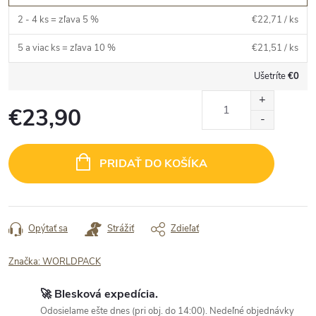
2 - 4 ks = zľava 5 %
€22,71
/ ks
5 a viac ks = zľava 10 %
€21,51
/ ks
Ušetríte
€0
€23,90
Jednotková
cena:
PRIDAŤ DO KOŠÍKA
Opýtať sa
Strážiť
Zdieľať
Značka:
WORLDPACK
🚀 Blesková expedícia.
Odosielame ešte dnes (pri obj. do 14:00). Nedeľné objednávky