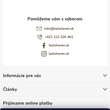
e
info
@
batoharen.sk
+421 222 205 461
batoharen.sk
batoharen.sk
Informácie pre vás
Články
Prijímame online platby