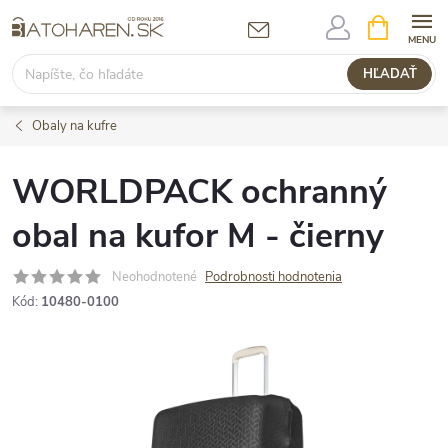
Prejsť
NÁKUPN
KOŠÍK
na
obsah
HĽADAŤ
Obaly na kufre
WORLDPACK ochranný
obal na kufor M - čierny
Neohodnotené
Podrobnosti hodnotenia
Kód:
10480-0100