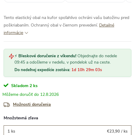
Tento elastický obal na kufor spoľahlivo ochráni vašu batožinu pred
poškriabaním. Ochranný obal v čiernom prevedení.
Detailné
informácie
⚡
Bleskové doručenie z víkendu!
Objednajte do nedele
09:45 a odošleme v nedeľu, v pondelok už na ceste.
Do nedeľnej expedície zostáva:
1d 10h 29m 02s
Skladom
2 ks
12.8.2026
Možnosti doručenia
Množstevná zľava
1 ks
€23,90
/ ks