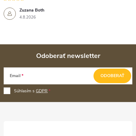
Zuzana Both
4.8.2026
Odoberať newsletter
Z
Email
ODOBERAŤ
á
p
Súhlasím s
GDPR
ä
t
i