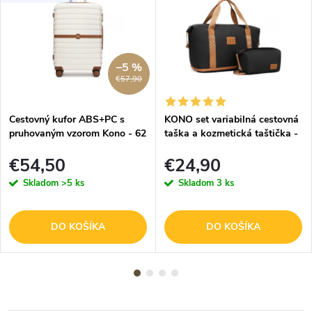
–5 %
€57,90
Cestovný kufor ABS+PC s
KONO set variabilná cestovná
pruhovaným vzorom Kono - 62
taška a kozmetická taštička -
L - béžovo-hnedý
čierno hnedá - 26L
€54,50
€24,90
Skladom
>5 ks
Skladom
3 ks
DO KOŠÍKA
DO KOŠÍKA