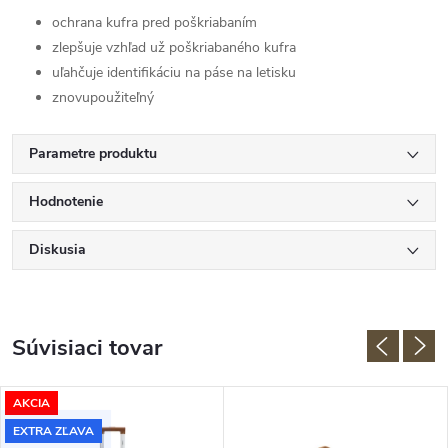
ochrana kufra pred poškriabaním
zlepšuje vzhľad už poškriabaného kufra
uľahčuje identifikáciu na páse na letisku
znovupoužiteľný
Parametre produktu
Hodnotenie
Diskusia
Súvisiaci tovar
AKCIA
EXTRA ZĽAVA