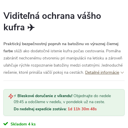
Viditeľná ochrana vášho
kufra ✈️
Praktický bezpečnostný popruh na batožinu vo výraznej čiernej
farbe
slúži ako dodatočné istenie kufra počas cestovania. Pomáha
zabrániť nechcenému otvoreniu pri manipulácii na letisku a zároveň
uľahčuje rýchle rozpoznanie batožiny medzi ostatnými. Jednoduché
riešenie, ktoré prináša väčší pokoj na cestách.
Detailné informácie
⚡
Bleskové doručenie z víkendu!
Objednajte do nedele
09:45 a odošleme v nedeľu, v pondelok už na ceste.
Do nedeľnej expedície zostáva:
1d 11h 30m 48s
Skladom
4 ks