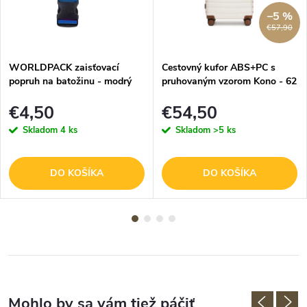
–5 %
€57,90
WORLDPACK zaisťovací
Cestovný kufor ABS+PC s
popruh na batožinu - modrý
pruhovaným vzorom Kono - 62
L - béžovo-hnedý
€4,50
€54,50
Skladom
4 ks
Skladom
>5 ks
DO KOŠÍKA
DO KOŠÍKA