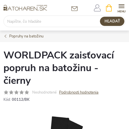
Prejsť
NÁKUPN
KOŠÍK
na
obsah
HĽADAŤ
Popruhy na batožinu
WORLDPACK zaisťovací
popruh na batožinu -
čierny
Neohodnotené
Podrobnosti hodnotenia
Kód:
00112/BK