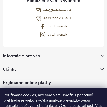
info
@
batoharen.sk
+421 222 205 461
batoharen.sk
batoharen.sk
Informácie pre vás
Články
Prijímame online platby
Používame cookies, aby sme Vám umožnili pohodlné
prehliadanie webu a vďaka analýze prevádzky webu
neustále zlepšovali jeho funkcie, výkon a použiteľnosť.
Viac