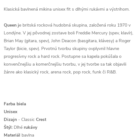
Klasická bavlnená mikina unisex fit s dlhými rukávmi a výstrihom.
Queen j
e britská rocková hudobná skupina, založená roku 1970 v
Londýne. V jej pôvodnej zostave boli Freddie Mercury (spev, klavír),
Brian May (gitara, spev), John Deacon (basgitara, klávesy) a Roger
Taylor (bicie, spev). Prvotnú tvorbu skupiny ovplyvnil hlavne
progresívny rock a hard rock. Postupne sa kapela pokúšala o
konvenčnejšiu a komerčnejšiu tvorbu, v jej tvorbe sa tak objavili
žánre ako klasický rock, arena rock, pop rock, funk či R&B.
Farba biela
Unisex
Dizajn
- Classic
Crest
Štýl:
Dlhé
rukávy
Materiál
bavlna