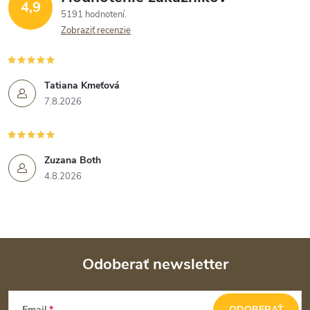
4,9
5191 hodnotení
Zobraziť recenzie
Tatiana Kmeťová
7.8.2026
Zuzana Both
4.8.2026
Odoberať newsletter
Z
Email
ODOBERAŤ