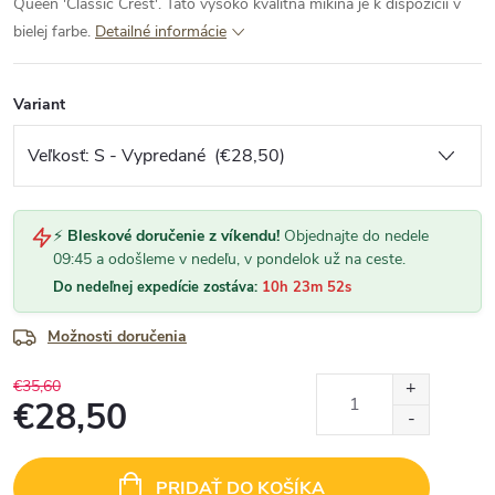
Queen 'Classic Crest'. Táto vysoko kvalitná mikina je k dispozícii v
bielej farbe.
Detailné informácie
Variant
⚡
Bleskové doručenie z víkendu!
Objednajte do nedele
09:45 a odošleme v nedeľu, v pondelok už na ceste.
Do nedeľnej expedície zostáva:
10h 23m 52s
Možnosti doručenia
€35,60
€28,50
Jednotková
cena:
PRIDAŤ DO KOŠÍKA