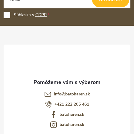
á
p
Súhlasím s
GDPR
ä
t
i
e
info
@
batoharen.sk
+421 222 205 461
batoharen.sk
batoharen.sk