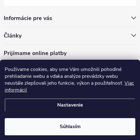
Informácie pre vás
Články
Prijímame online platby
Používame cookies, aby sme Vám umožnili pohodlné
prehliadanie webu a vďaka analýze prevádzky webu
neustále zlepšovali jeho funkcie, výkon a použiteľnosť.
Viac
mariveo.cz
abundo.cz
informácií
Nastavenie
Copyright 2016 - 2026
Batoháreň.sk
. Všetky práva vyhradené.
Upraviť
nastavenie cookies
Súhlasím
Vytvoril Shoptet