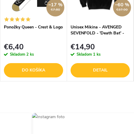
–17 %
–60 %
€7,80
€37,90
Ponožky Queen - Crest & Logo
Unisex Mikina - AVENGED
SEVENFOLD - 'Death Bat' -
čierna
€6,40
€14,90
Skladom
2 ks
Skladom
1 ks
DO KOŠÍKA
DETAIL