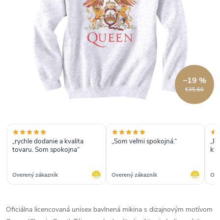
–19 %
€35,60
„rychle dodanie a kvalita
„Som veľmi spokojná.“
„Rý
tovaru. Som spokojna“
kva
Overený zákazník
Overený zákazník
Ove
Oficiálna licencovaná unisex bavlnená mikina s dizajnovým motívom