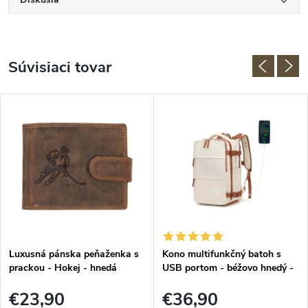
Súvisiaci tovar
Luxusná pánska peňaženka s
Kono multifunkčný batoh s
prackou - Hokej - hnedá
USB portom - béžovo hnedý -
25L
€23,90
€36,90