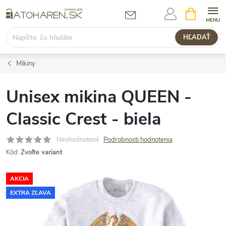
Prejsť
NÁKUPN
KOŠÍK
na
obsah
HĽADAŤ
Mikiny
Unisex mikina QUEEN -
Classic Crest - biela
Neohodnotené
Podrobnosti hodnotenia
Kód:
Zvoľte variant
AKCIA
EXTRA ZĽAVA