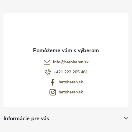
t
i
e
info
@
batoharen.sk
+421 222 205 461
batoharen.sk
batoharen.sk
Informácie pre vás