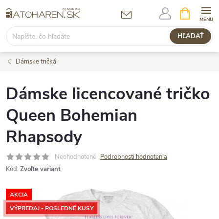
Prejsť
NÁKUPN
KOŠÍK
na
obsah
HĽADAŤ
Dámske tričká
Dámske licencované tričko
Queen Bohemian
Rhapsody
Neohodnotené
Podrobnosti hodnotenia
Kód:
Zvoľte variant
AKCIA
VÝPREDAJ - POSLEDNÉ KUSY