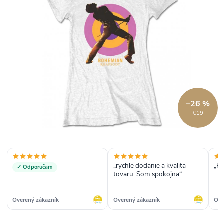
–26 %
€19
„rychle dodanie a kvalita
„Rý
✓ Odporučam
tovaru. Som spokojna“
Overený zákazník
Overený zákazník
Ove