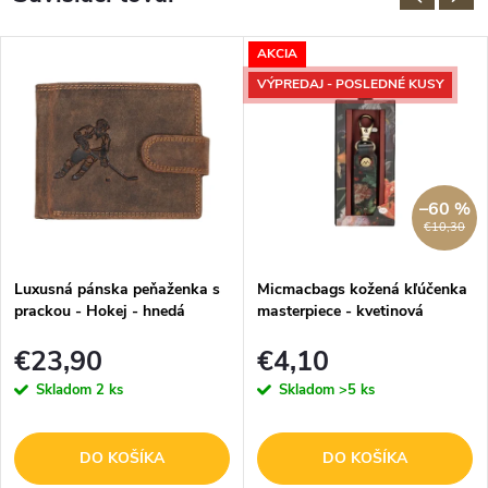
AKCIA
VÝPREDAJ - POSLEDNÉ KUSY
–60 %
€10,30
Luxusná pánska peňaženka s
Micmacbags kožená kľúčenka
prackou - Hokej - hnedá
masterpiece - kvetinová
€23,90
€4,10
Skladom
2 ks
Skladom
>5 ks
DO KOŠÍKA
DO KOŠÍKA