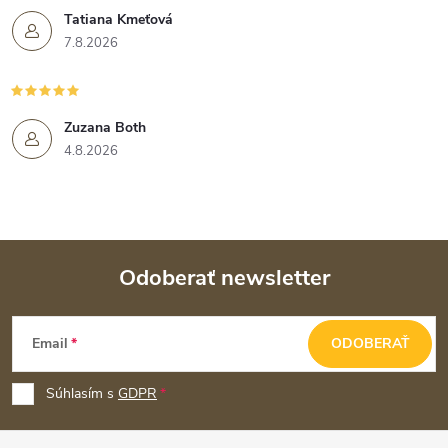
Tatiana Kmeťová
7.8.2026
Zuzana Both
4.8.2026
Odoberať newsletter
Z
Email
ODOBERAŤ
á
p
Súhlasím s
GDPR
ä