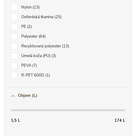
Nylon
13
Oxfordská tkanina
25
PE
2
Polyester
64
Recyklovaný polyester
13
Umelá koža (PU)
3
PEVA
7
R-PET 600D
1
Objem (L)
1,5
L
174
L