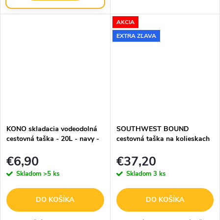
madlo kufru a tak je
cestovanie...
AKCIA
EXTRA ZĽAVA
KONO skladacia vodeodolná
SOUTHWEST BOUND
cestovná taška - 20L - navy -
cestovná taška na kolieskach
EQ2308
- navy - 80L
€6,90
€37,20
Skladom
>5 ks
Skladom
3 ks
DO KOŠÍKA
DO KOŠÍKA