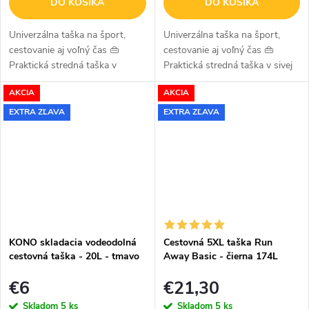
DO KOŠÍKA
DO KOŠÍKA
Univerzálna taška na šport,
Univerzálna taška na šport,
cestovanie aj voľný čas 👜
cestovanie aj voľný čas 👜
Praktická stredná taška v
Praktická stredná taška v sivej
zelenej farbe je ideálnou voľbou
farbe je ideálnou voľbou pre
AKCIA
AKCIA
pre každého, kto hľadá
každého, kto hľadá spoľahlivú a
spoľahlivú a štýlovú tašku na...
štýlovú tašku na...
EXTRA ZĽAVA
EXTRA ZĽAVA
KONO skladacia vodeodolná
Cestovná 5XL taška Run
cestovná taška - 20L - tmavo
Away Basic - čierna 174L
sivá
€6
€21,30
Skladom
5 ks
Skladom
5 ks