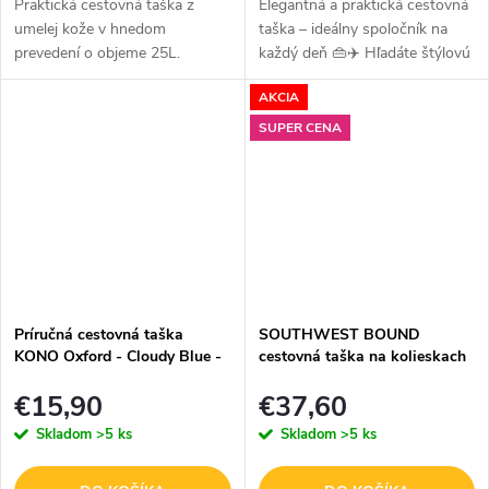
Praktická cestovná taška z
Elegantná a praktická cestovná
umelej kože v hnedom
taška – ideálny spoločník na
prevedení o objeme 25L.
každý deň 👜✈️ Hľadáte štýlovú
a funkčnú tašku, ktorá vám
AKCIA
uľahčí každodenné cestovanie,
pracovné stretnutia alebo...
SUPER CENA
Príručná cestovná taška
SOUTHWEST BOUND
KONO Oxford - Cloudy Blue -
cestovná taška na kolieskach
20L
- červená - 80L
€15,90
€37,60
Skladom
>5 ks
Skladom
>5 ks