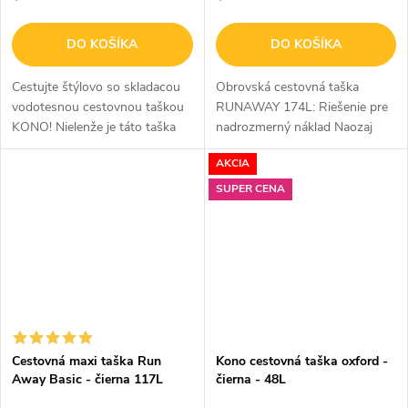
DO KOŠÍKA
DO KOŠÍKA
Cestujte štýlovo so skladacou
Obrovská cestovná taška
vodotesnou cestovnou taškou
RUNAWAY 174L: Riešenie pre
KONO! Nielenže je táto taška
nadrozmerný náklad Naozaj
ideálna na krátke cesty a
veľká cestovná taška v
AKCIA
prenocovanie, ale spĺňa aj
elegantnom čiernom prevedení
požiadavky väčšiny leteckých...
s kontrastnými detailmi, do
SUPER CENA
ktorej zbalíte...
Cestovná maxi taška Run
Kono cestovná taška oxford -
Away Basic - čierna 117L
čierna - 48L