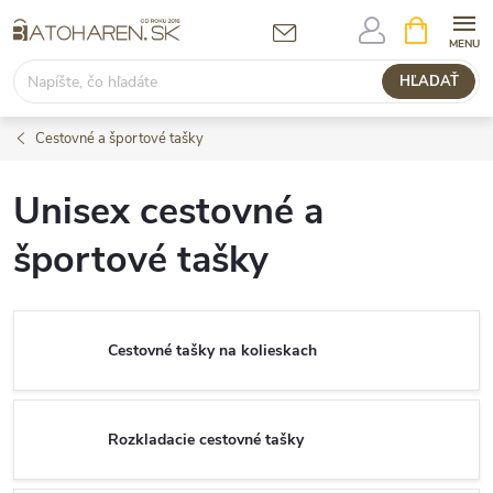
Prejsť
NÁKUPN
KOŠÍK
na
obsah
HĽADAŤ
Cestovné a športové tašky
Unisex cestovné a
športové tašky
Cestovné tašky na kolieskach
Rozkladacie cestovné tašky