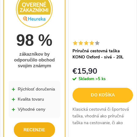
98 %
Príručná cestovná taška
zákazníkov by
KONO Oxford - sivá - 20L
odporučilo obchod
svojim známym
€15,90
Skladom
>5 ks
+
Rýchlosť doručenia
DO KOŠÍKA
+
Kvalita tovaru
+
Klasická cestovná či športová
Výhodné ceny
taška, vhodná ako príručná
taška na cestovanie, či ako
taška na športové aktivity.
RECENZIE
Perfektne sadne na každé