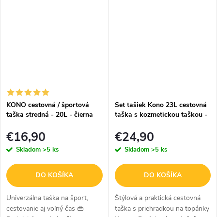
odolná a zároveň maximálne
praktická? Multifunkčná taška
KONO splní...
KONO cestovná / športová
Set tašiek Kono 23L cestovná
taška stredná - 20L - čierna
taška s kozmetickou taškou -
čierna
€16,90
€24,90
Skladom
>5 ks
Skladom
>5 ks
DO KOŠÍKA
DO KOŠÍKA
Univerzálna taška na šport,
Štýlová a praktická cestovná
cestovanie aj voľný čas 👜
taška s priehradkou na topánky