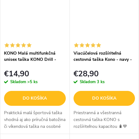
kozmetickou taštičkou...
KONO Malá multifunkčná
Viacúčelová rozšíriteľná
unisex taška KONO Drill -
cestovná taška Kono - navy -
čierna / 13L
36 L
€14,90
€28,90
Skladom
>5 ks
Skladom
3 ks
DO KOŠÍKA
DO KOŠÍKA
Praktická malá športová taška
Priestranná a všestranná
vhodná aj ako príručná batožina
cestovná taška KONO s
či víkendová taška na osobné
rozšíriteľnou kapacitou 🧳💙
veci. V čiernom prevedení.
Hľadáte tašku, ktorá je štýlová,