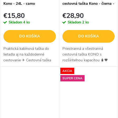
Kono - 24L - camo
cestovná taška Kono - čierna -
36 L
€15,80
€28,90
Skladom
4 ks
Skladom
2 ks
DO KOŠÍKA
DO KOŠÍKA
Praktická kabínová taška do
Priestranná a všestranná
lietadla aj na každodenné
cestovná taška KONO s
cestovanie ✈ Cestovná taška
rozšíriteľnou kapacitou 🧳🖤
KONO s rozmermi 40 × 30 ×
Hľadáte tašku, ktorá bude
AKCIA
20 cm je ideálnou voľbou ako
štýlová, odolná a zároveň
príručná batožina pod sedadlo
maximálne praktická?
SUPER CENA
do...
Multifunkčná taška KONO
splní...