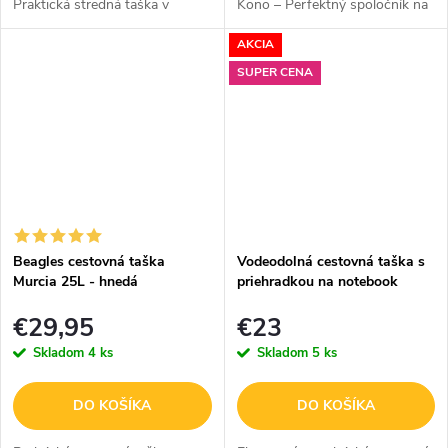
Praktická stredná taška v
Kono – Perfektný spoločník na
čiernej farbe je ideálnou voľbou
vaše cesty Viacúčelová
AKCIA
pre každého, kto hľadá
cestovná taška Kono v
spoľahlivú a štýlovú tašku na...
dvojdielnej sade s priehradkou
SUPER CENA
na topánky...
Beagles cestovná taška
Vodeodolná cestovná taška s
Murcia 25L - hnedá
priehradkou na notebook
KONO - čierna
€29,95
€23
Skladom
4 ks
Skladom
5 ks
DO KOŠÍKA
DO KOŠÍKA