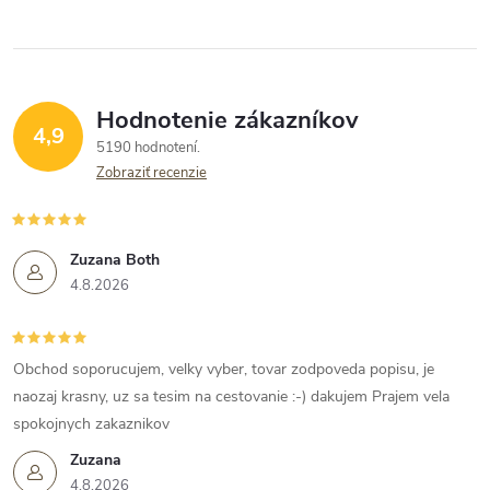
Hodnotenie zákazníkov
4,9
5190 hodnotení
Zobraziť recenzie
Zuzana Both
4.8.2026
Obchod soporucujem, velky vyber, tovar zodpoveda popisu, je
naozaj krasny, uz sa tesim na cestovanie :-) dakujem Prajem vela
spokojnych zakaznikov
Zuzana
4.8.2026