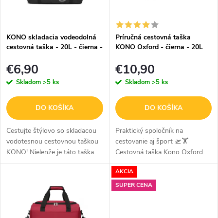
s
e
p
p
KONO skladacia vodeodolná
Príručná cestovná taška
r
cestovná taška - 20L - čierna -
KONO Oxford - čierna - 20L
r
EQ2308
o
€6,90
€10,90
o
Skladom
>5 ks
Skladom
>5 ks
d
d
u
u
DO KOŠÍKA
DO KOŠÍKA
k
k
Cestujte štýlovo so skladacou
Praktický spoločník na
vodotesnou cestovnou taškou
cestovanie aj šport 🛫🏋️
t
t
KONO! Nielenže je táto taška
Cestovná taška Kono Oxford
o
ideálna na krátke cesty a
20L v elegantnom čiernom
o
AKCIA
prenocovanie, ale spĺňa aj
prevedení je ideálnou voľbou na
v
v
požiadavky väčšiny leteckých...
víkendové pobyty, služobné
SUPER CENA
cesty, športové...