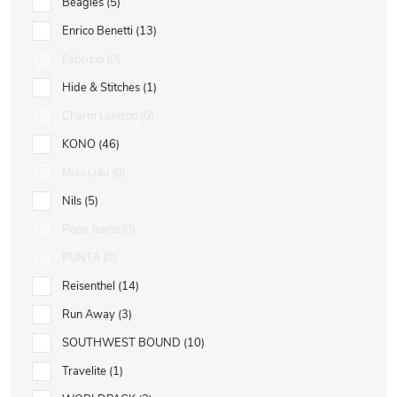
Beagles
5
Enrico Benetti
13
Fabrizio
0
Hide & Stitches
1
Charm London
0
KONO
46
Miss Lulu
0
Nils
5
Pepe Jeans
0
PUNTA
0
Reisenthel
14
Run Away
3
SOUTHWEST BOUND
10
Travelite
1