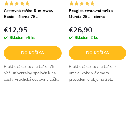
Cestovná taška Run Away
Beagles cestovná taška
Basic - čierna 75L
Murcia 25L - čierna
€12,95
€26,90
Skladom
>5 ks
Skladom
2 ks
DO KOŠÍKA
DO KOŠÍKA
Praktická cestovná taška 75L:
Praktická cestovná taška z
Váš univerzálny spoločník na
umelej kože v čiernom
cesty Praktická cestovná taška
prevedení o objeme 25L.
v elegantnom čiernom
prevedení, do ktorej zbalíte
všetko, čo na svojej ceste...