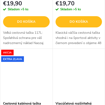
€19,90
€19,70
Skladom
>5 ks
Skladom
>5 ks
DO KOŠÍKA
DO KOŠÍKA
Veľká cestovná taška 117L:
Klasická väčšia cestovná taška
Spoľahlivá ochrana pre váš
vhodná i na športové aktivity v
nadrozmerný náklad Naozaj
čiernom prevedení o objeme 48
veľká cestovná taška v
L.
AKCIA
praktickom čiernom prevedení,
do ktorej zbalíte všetko, čo na
EXTRA ZĽAVA
svojej...
Cestovná kabínová taška
Viacúčelová rozšíriteľná