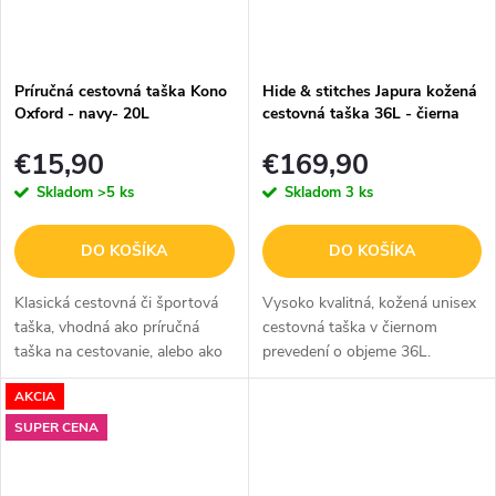
Príručná cestovná taška Kono
Hide & stitches Japura kožená
Oxford - navy- 20L
cestovná taška 36L - čierna
€15,90
€169,90
Skladom
>5 ks
Skladom
3 ks
DO KOŠÍKA
DO KOŠÍKA
Klasická cestovná či športová
Vysoko kvalitná, kožená unisex
taška, vhodná ako príručná
cestovná taška v čiernom
taška na cestovanie, alebo ako
prevedení o objeme 36L.
taška na športové aktivity.
Luxusná holandská
AKCIA
Perfektne sadne na každé
značka Hide & Stitches, ktorá
madlo kufra a tak je
sa venuje ručnej výrobe
SUPER CENA
cestovanie...
kožených produktov.