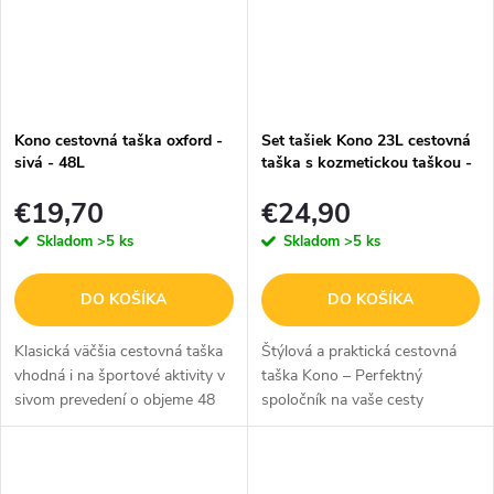
Kono cestovná taška oxford -
Set tašiek Kono 23L cestovná
sivá - 48L
taška s kozmetickou taškou -
sivá
€19,70
€24,90
Skladom
>5 ks
Skladom
>5 ks
DO KOŠÍKA
DO KOŠÍKA
Klasická väčšia cestovná taška
Štýlová a praktická cestovná
vhodná i na športové aktivity v
taška Kono – Perfektný
sivom prevedení o objeme 48
spoločník na vaše cesty
L.
Viacúčelová cestovná taška
Kono v dvojdielnej sade s
priehradkou na topánky a