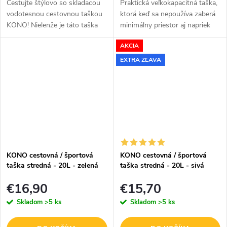
Cestujte štýlovo so skladacou
Praktická veľkokapacitná taška,
vodotesnou cestovnou taškou
ktorá keď sa nepoužíva zaberá
KONO! Nielenže je táto taška
minimálny priestor aj napriek
ideálna na krátke cesty a
tomu, že má kolieska a môžete
AKCIA
prenocovanie, ale spĺňa aj
ju pohodlne prenášať. V navy
požiadavky väčšiny leteckých...
prevedení. 80L
EXTRA ZĽAVA
KONO cestovná / športová
KONO cestovná / športová
taška stredná - 20L - zelená
taška stredná - 20L - sivá
€16,90
€15,70
Skladom
>5 ks
Skladom
>5 ks