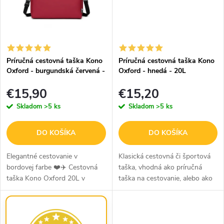
Príručná cestovná taška Kono
Príručná cestovná taška Kono
Oxford - burgundská červená -
Oxford - hnedá - 20L
20L
€15,90
€15,20
Skladom
>5 ks
Skladom
>5 ks
DO KOŠÍKA
DO KOŠÍKA
Elegantné cestovanie v
Klasická cestovná či športová
bordovej farbe ❤️✈️ Cestovná
taška, vhodná ako príručná
taška Kono Oxford 20L v
taška na cestovanie, alebo ako
luxusnom bordovom prevedení
taška na športové aktivity.
spája štýl, praktickosť a
Perfektne sadne na každé
komfort. Je ideálnou voľbou ako
madlo kufra a tak je
príručná...
cestovanie...