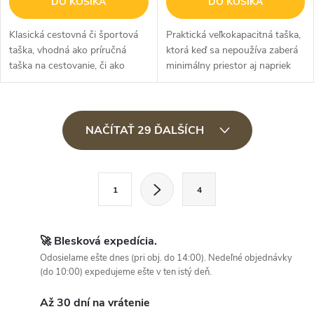
DO KOŠÍKA
DO KOŠÍKA
Klasická cestovná či športová
Praktická veľkokapacitná taška,
taška, vhodná ako príručná
ktorá keď sa nepoužíva zaberá
taška na cestovanie, či ako
minimálny priestor aj napriek
taška na športové aktivity.
tomu, že má kolieska a môžete
Perfektne sadne na každé
ju pohodlne prenášať. V
madlo kufru a tak je
červenom prevedení. 80L
O
cestovanie...
NAČÍTAŤ 29 ĎALŠÍCH
v
l
S
á
1
4
t
d
r
a
á
🚀 Blesková expedícia.
c
n
Odosielame ešte dnes (pri obj. do 14:00). Nedeľné objednávky
i
(do 10:00) expedujeme ešte v ten istý deň.
k
e
o
Až 30 dní na vrátenie