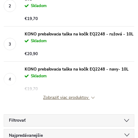
Skladom
€19,70
KONO prebaľovacia taška na kočík EQ2248 - ružová - 10L
Skladom
€20,90
KONO prebaľovacia taška na kočík EQ2248 - navy- 10L
Skladom
€19,70
Zobraziť viac produktov
Filtrovať
R
Najpredávanejšie