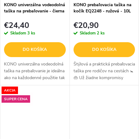
KONO univerzálna vodeodolná
KONO prebaľovacia taška na
taška na prebaľovanie - čierna
kočík EQ2248 - ružová - 10L
€24,40
€20,90
Skladom
3 ks
Skladom
2 ks
DO KOŠÍKA
DO KOŠÍKA
KONO univerzálna vodeodolná
Štýlová a praktická prebaľovacia
taška na prebaľovanie je ideálna
taška pre rodičov na cestách 🚼
ako na každodenné použitie tak
👜 Už žiadne kompromisy
aj na cestovanie či výlety. Táto
medzi štýlom a praktickosťou!
AKCIA
taška sa vyznačuje
Táto moderná prebaľovacia
funkčnosťou a štýlovým
taška je navrhnutá tak, aby...
SUPER CENA
dizajnom....