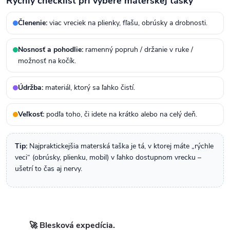
Rýchly checklist pri výbere materskej tašky
Členenie:
viac vreciek na plienky, fľašu, obrúsky a drobnosti.
Nosnosť a pohodlie:
ramenný popruh / držanie v ruke /
možnosť na kočík.
Údržba:
materiál, ktorý sa ľahko čistí.
Veľkosť:
podľa toho, či idete na krátko alebo na celý deň.
Tip:
Najpraktickejšia materská taška je tá, v ktorej máte „rýchle
veci“ (obrúsky, plienku, mobil) v ľahko dostupnom vrecku –
ušetrí to čas aj nervy.
🚀 Blesková expedícia.