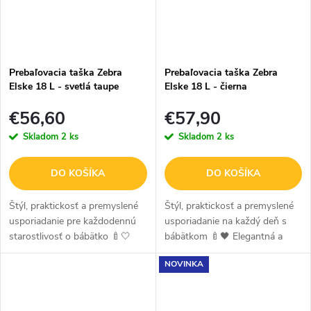
Prebaľovacia taška Zebra
Prebaľovacia taška Zebra
Elske 18 L - svetlá taupe
Elske 18 L - čierna
€56,60
€57,90
Skladom
2 ks
Skladom
2 ks
DO KOŠÍKA
DO KOŠÍKA
Štýl, praktickosť a premyslené
Štýl, praktickosť a premyslené
usporiadanie pre každodennú
usporiadanie na každý deň s
starostlivosť o bábätko 🍼🤍
bábätkom 🍼🖤 Elegantná a
Elegantná a funkčná
funkčná prebaľovacia taška v
NOVINKA
prebaľovacia taška v svetlom
čiernom prevedení, ktorá spája
taupe odtieni, ktorá spája
moderný dizajn s praktickým...
nadčasový...