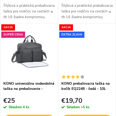
k
k
Štýlová a praktická prebaľovacia
Štýlová a praktická prebaľovacia
taška pre rodičov na cestách 🚼
taška pre rodičov na cestách 🚼
t
t
👜 Už žiadne kompromisy
👜 Už žiadne kompromisy
o
medzi štýlom a praktickosťou!
medzi štýlom a praktickosťou!
o
AKCIA
AKCIA
Táto moderná prebaľovacia
Táto moderná prebaľovacia
v
v
taška je navrhnutá tak, aby...
taška je navrhnutá tak, aby...
SUPER CENA
EXTRA ZĽAVA
KONO univerzálna vodeodolná
KONO prebaľovacia taška na
taška na prebaľovanie -
kočík EQ2248 - šedá - 10L
tmavosivá
€25
€19,70
Skladom
4 ks
Skladom
>5 ks