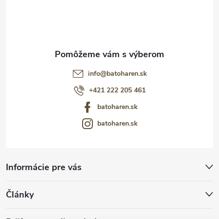
i
e
info
@
batoharen.sk
+421 222 205 461
batoharen.sk
batoharen.sk
Informácie pre vás
Články