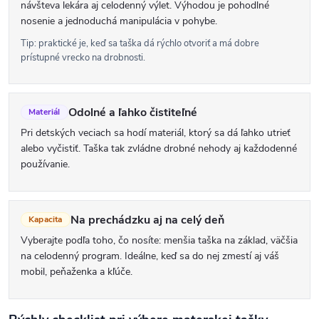
návšteva lekára aj celodenný výlet. Výhodou je pohodlné
y
nosenie a jednoduchá manipulácia v pohybe.
v
Tip: praktické je, keď sa taška dá rýchlo otvoriť a má dobre
ý
prístupné vrecko na drobnosti.
p
i
Odolné a ľahko čistiteľné
Materiál
s
Pri detských veciach sa hodí materiál, ktorý sa dá ľahko utrieť
u
alebo vyčistiť. Taška tak zvládne drobné nehody aj každodenné
používanie.
Na prechádzku aj na celý deň
Kapacita
Vyberajte podľa toho, čo nosíte: menšia taška na základ, väčšia
na celodenný program. Ideálne, keď sa do nej zmestí aj váš
mobil, peňaženka a kľúče.