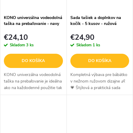
KONO univerzálna vodeodolná
Sada tašiek a doplnkov na
taška na prebaľovanie - navy
kočík - 5 kusov - ružová
€24,10
€24,90
Skladom
3 ks
Skladom
1 ks
DO KOŠÍKA
DO KOŠÍKA
KONO univerzálna vodeodolná
Kompletná výbava pre bábätko
taška na prebaľovanie je ideálna
v nežnom ružovom dizajne 👶
ako na každodenné použitie tak
💗 Štýlová a praktická sada
aj na cestovanie či výlety. Táto
prebaľovacích tašiek v jemnej
taška sa vyznačuje
ružovej kombinácii ponúkne
funkčnosťou a štýlovým
všetkým mamičkám aj oteckom
dizajnom....
dokonale...