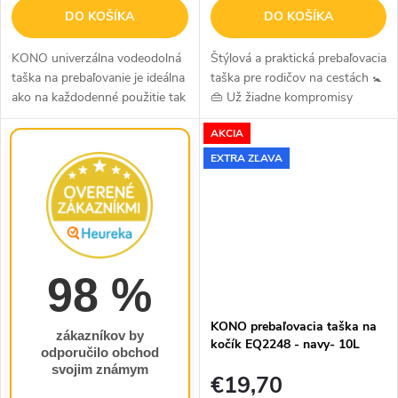
DO KOŠÍKA
DO KOŠÍKA
KONO univerzálna vodeodolná
Štýlová a praktická prebaľovacia
taška na prebaľovanie je ideálna
taška pre rodičov na cestách 🚼
ako na každodenné použitie tak
👜 Už žiadne kompromisy
aj na cestovanie či výlety. Táto
medzi štýlom a praktickosťou!
AKCIA
taška sa vyznačuje
Táto moderná prebaľovacia
funkčnosťou a štýlovým
taška je navrhnutá tak, aby...
EXTRA ZĽAVA
dizajnom....
98 %
KONO prebaľovacia taška na
zákazníkov by
kočík EQ2248 - navy- 10L
odporučilo obchod
svojim známym
€19,70