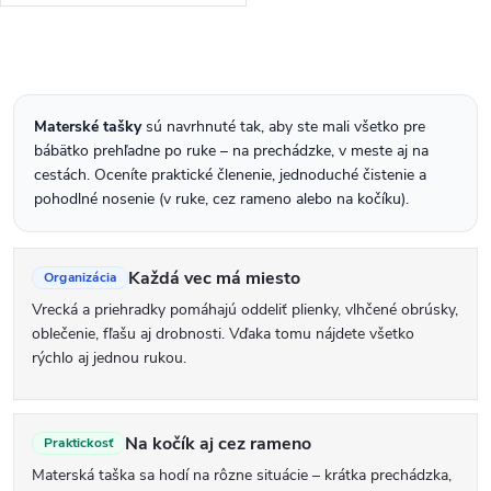
elegantnej kombinácii ružovej a
béžovej farby spája štýlový
vzhľad, premyslenú organizáciu
O
a vysoký...
v
l
Materské tašky
sú navrhnuté tak, aby ste mali všetko pre
bábätko prehľadne po ruke – na prechádzke, v meste aj na
á
cestách. Oceníte praktické členenie, jednoduché čistenie a
d
pohodlné nosenie (v ruke, cez rameno alebo na kočíku).
a
c
Každá vec má miesto
Organizácia
i
Vrecká a priehradky pomáhajú oddeliť plienky, vlhčené obrúsky,
e
oblečenie, fľašu aj drobnosti. Vďaka tomu nájdete všetko
rýchlo aj jednou rukou.
p
r
v
Na kočík aj cez rameno
Praktickosť
k
Materská taška sa hodí na rôzne situácie – krátka prechádzka,