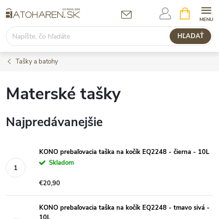
Prejsť
NÁKUPN
KOŠÍK
na
obsah
HĽADAŤ
Tašky a batohy
Materské tašky
Najpredávanejšie
KONO prebaľovacia taška na kočík EQ2248 - čierna - 10L
Skladom
€20,90
KONO prebaľovacia taška na kočík EQ2248 - tmavo sivá -
10L