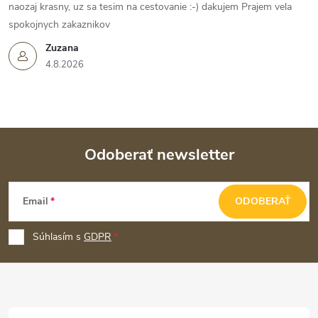
naozaj krasny, uz sa tesim na cestovanie :-) dakujem Prajem vela
spokojnych zakaznikov
Zuzana
4.8.2026
Odoberať newsletter
Z
Email
ODOBERAŤ
á
p
Súhlasím s
GDPR
ä
t