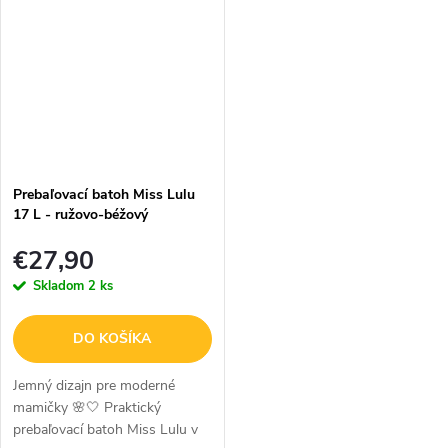
odtieni, ktorá spája nadčasový
dokonalé spojenie štýlového
vzhľad s...
dizajnu,...
Prebaľovací batoh Miss Lulu
17 L - ružovo-béžový
€27,90
Skladom
2 ks
DO KOŠÍKA
Jemný dizajn pre moderné
mamičky 🌸🤍 Praktický
prebaľovací batoh Miss Lulu v