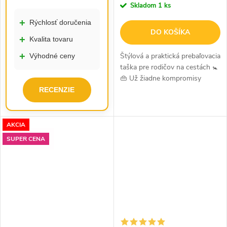
Skladom
1 ks
+
Rýchlosť doručenia
DO KOŠÍKA
+
Kvalita tovaru
+
Štýlová a praktická prebaľovacia
Výhodné ceny
taška pre rodičov na cestách 🚼
👜 Už žiadne kompromisy
medzi štýlom a praktickosťou!
RECENZIE
Táto moderná prebaľovacia
taška je navrhnutá tak, aby...
AKCIA
SUPER CENA