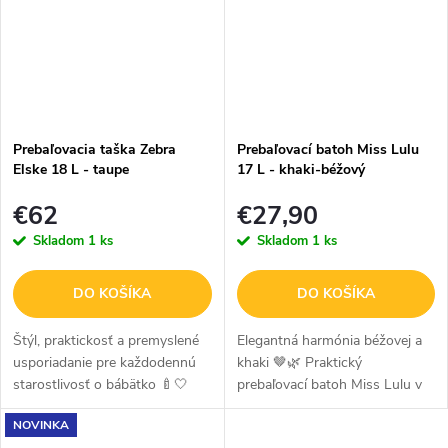
Prebaľovacia taška Zebra
Prebaľovací batoh Miss Lulu
Elske 18 L - taupe
17 L - khaki-béžový
€62
€27,90
Skladom
1 ks
Skladom
1 ks
DO KOŠÍKA
DO KOŠÍKA
Štýl, praktickosť a premyslené
Elegantná harmónia béžovej a
usporiadanie pre každodennú
khaki 🤎🌿 Praktický
starostlivosť o bábätko 🍼🤍
prebaľovací batoh Miss Lulu v
Elegantná a funkčná
sofistikovanej kombinácii
NOVINKA
prebaľovacia taška v taupe
béžovej a khaki farby ponúka