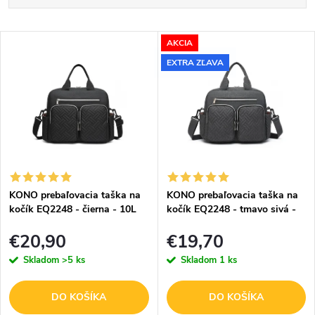
a
Najlacnejšie
V
d
AKCIA
Najdrahšie
EXTRA ZĽAVA
ý
e
Abecedne
p
n
i
i
s
e
p
p
KONO prebaľovacia taška na
KONO prebaľovacia taška na
r
kočík EQ2248 - čierna - 10L
kočík EQ2248 - tmavo sivá -
r
10L
o
€20,90
€19,70
o
Skladom
>5 ks
Skladom
1 ks
d
d
u
u
DO KOŠÍKA
DO KOŠÍKA