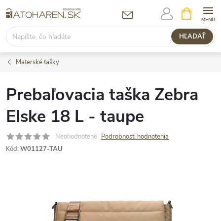
Prejsť
NÁKUPN
KOŠÍK
na
obsah
HĽADAŤ
Materské tašky
Prebaľovacia taška Zebra
Elske 18 L - taupe
Neohodnotené
Podrobnosti hodnotenia
Kód:
W01127-TAU