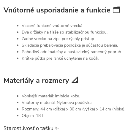
Vnútorné usporiadanie a funkcie 🗂
Viaceré funkčné vnútorné vrecká.
Dva držiaky na fľaše so stabilizačnou funkciou.
Zadné vrecko na zips pre rýchly prístup.
Skladacia prebaľovacia podložka je súčasťou balenia.
Pohodlný odnímateľný a nastaviteľný ramenný popruh.
Krátke pútka pre ľahké uchytenie na kočík.
Materiály a rozmery 📐
Vonkajší materiál: Imitácia kože.
Vnútorný materiál: Nylonová podšívka.
Rozmery: 44 cm (dĺžka) x 30 cm (výška) x 14 cm (hĺbka).
Objem: 18 l.
Starostlivosť o tašku ✨