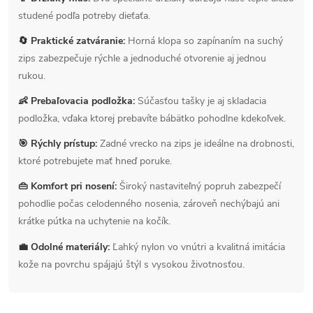
studené podľa potreby dieťaťa.
🔄 Praktické zatváranie:
Horná klopa so zapínaním na suchý
zips zabezpečuje rýchle a jednoduché otvorenie aj jednou
rukou.
👶 Prebaľovacia podložka:
Súčasťou tašky je aj skladacia
podložka, vďaka ktorej prebavíte bábätko pohodlne kdekoľvek.
🎯 Rýchly prístup:
Zadné vrecko na zips je ideálne na drobnosti,
ktoré potrebujete mať hneď poruke.
👜 Komfort pri nosení:
Široký nastaviteľný popruh zabezpečí
pohodlie počas celodenného nosenia, zároveň nechýbajú ani
krátke pútka na uchytenie na kočík.
💼 Odolné materiály:
Ľahký nylon vo vnútri a kvalitná imitácia
kože na povrchu spájajú štýl s vysokou životnosťou.