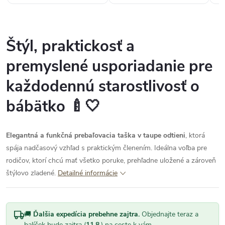
Štýl, praktickosť a
premyslené usporiadanie pre
každodennú starostlivosť o
bábätko 🍼🤍
Elegantná a funkčná prebaľovacia taška v taupe odtieni
, ktorá
spája nadčasový vzhľad s praktickým členením. Ideálna voľba pre
rodičov, ktorí chcú mať všetko poruke, prehľadne uložené a zároveň
štýlovo zladené.
Detailné informácie
🚚
Ďalšia expedícia prebehne zajtra.
Objednajte teraz a
balíček bude zajtra (
11.8.
) na ceste k vám.