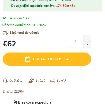
Do zajtrajšej expedície zostáva:
17h 30m 47s
Skladom
1 ks
13.8.2026
Možnosti doručenia
€62
Jednotková
cena:
PRIDAŤ DO KOŠÍKA
Opýtať sa
Strážiť
Zdieľať
Značka:
ZEBRA
🚀 Blesková expedícia.