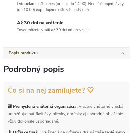
Odosielame ešte dnes (pri obj. do 14:00). Nedeľné objednávky
(do 10:00) expedujeme ešte v ten istý deň.
Až 30 dní na vrátenie
Tovar môžete vrátiť až 30 dní od prevzatia
Popis produktu
Podrobný popis
Čo si na nej zamilujete? 🤍
🎒 Premyslená vnútorná organizácia:
Viaceré vnútorné vrecká
umožňujú mať fľaštičky, plienky, obrúsky aj náhradné oblečenie
vždy dokonale usporiadané.
🍼 Držiaky fliaš:
Dva špeciálne držiaky udržujú fľaše teplé alebo