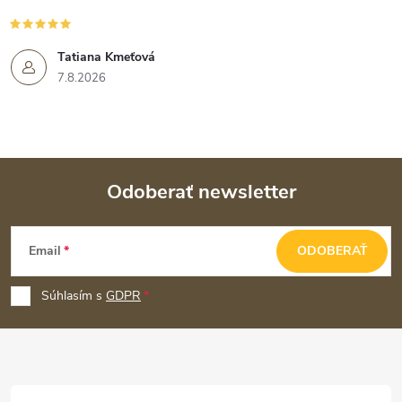
Tatiana Kmeťová
7.8.2026
Odoberať newsletter
Z
Email
ODOBERAŤ
á
p
Súhlasím s
GDPR
ä
t