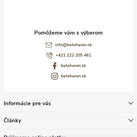
i
e
info
@
batoharen.sk
+421 222 205 461
batoharen.sk
batoharen.sk
Informácie pre vás
Články