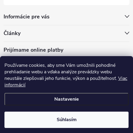
Informácie pre vás
Články
Prijímame online platby
Používame cookies, aby sme Vám umožnili pohodlné
prehliadanie webu a vďaka analýze prevádzky webu
neustále zlepšovali jeho funkcie, výkon a použiteľnosť.
Viac
mariveo.cz
abundo.cz
informácií
Nastavenie
Copyright 2016 - 2026
Batoháreň.sk
. Všetky práva vyhradené.
Upraviť
nastavenie cookies
Súhlasím
Vytvoril Shoptet