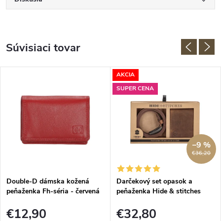
Súvisiaci tovar
AKCIA
SUPER CENA
–9 %
€36,20
Double-D dámska kožená
Darčekový set opasok a
peňaženka Fh-séria - červená
peňaženka Hide & stitches
Idaho - hnedý
€12,90
€32,80