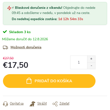
⚡
Bleskové doručenie z víkendu!
Objednajte do nedele
09:45 a odošleme v nedeľu, v pondelok už na ceste.
Do nedeľnej expedície zostáva:
1d 12h 54m 32s
Skladom
3 ks
12.8.2026
Možnosti doručenia
€27,50
€17,50
Jednotková
cena:
PRIDAŤ DO KOŠÍKA
Opýtať sa
Strážiť
Zdieľať