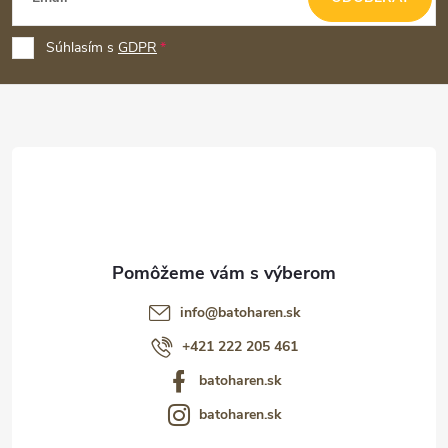
á
p
Súhlasím s
GDPR
ä
t
i
e
info
@
batoharen.sk
+421 222 205 461
batoharen.sk
batoharen.sk