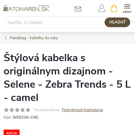
Prejsť
NÁKUPN
KOŠÍK
na
obsah
HĽADAŤ
Handbag - kabelky do ruky
Štýlová kabelka s
originálnym dizajnom -
Selene - Zebra Trends - 5 L
- camel
Neohodnotené
Podrobnosti hodnotenia
Kód:
W00216-CML
AKCIA