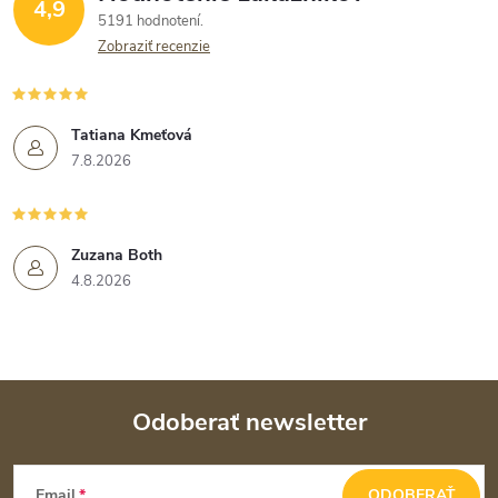
4,9
5191 hodnotení
Zobraziť recenzie
Tatiana Kmeťová
7.8.2026
Zuzana Both
4.8.2026
Odoberať newsletter
Z
Email
ODOBERAŤ