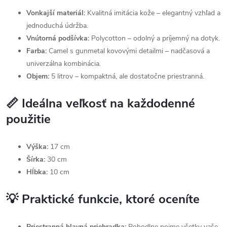
Vonkajší materiál:
Kvalitná imitácia kože – elegantný vzhľad a
jednoduchá údržba.
Vnútorná podšívka:
Polycotton – odolný a príjemný na dotyk.
Farba:
Camel s gunmetal kovovými detailmi – nadčasová a
univerzálna kombinácia.
Objem:
5 litrov – kompaktná, ale dostatočne priestranná.
📏 Ideálna veľkosť na každodenné
použitie
Výška:
17 cm
Šírka:
30 cm
Hĺbka:
10 cm
💡 Praktické funkcie, ktoré oceníte
Priestranná hlavná priehradka:
Pohodlne pojme všetky vaše