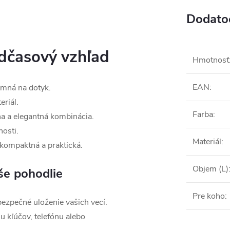
Dodato
adčasový vzhľad
Hmotnosť
EAN
:
emná na dotyk.
eriál.
Farba
:
na a elegantná kombinácia.
nosti.
Materiál
:
 kompaktná a praktická.
Objem (L)
še pohodlie
Pre koho
:
ezpečné uloženie vašich vecí.
u kľúčov, telefónu alebo