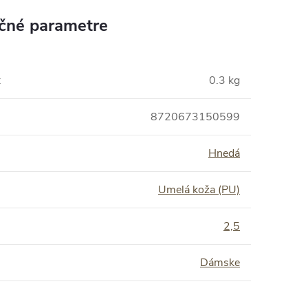
čné parametre
:
0.3 kg
8720673150599
Hnedá
Umelá koža (PU)
:
2,5
Dámske