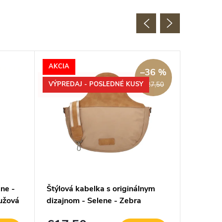
AKCIA
–36 %
VÝPREDAJ - POSLEDNÉ KUSY
€27,50
ene -
Štýlová kabelka s originálnym
Štýlová
ružová
dizajnom - Selene - Zebra
dizajno
Trends - 5 L - camel
Trends -