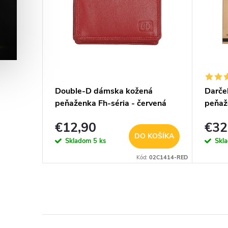
vietiaci
Double-D dámska kožená
Darče
peňaženka Fh-séria - červená
peňaž
- hne
€12,90
€32
KOŠÍKA
DO KOŠÍKA
Skladom
5 ks
Skl
OSIKOVAC-03
Kód:
02C1414-RED