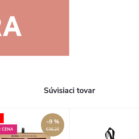
Súvisiaci tovar
–9 %
R CENA
€36,20