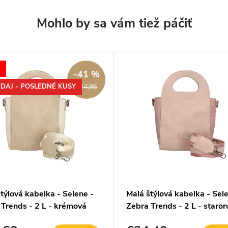
–41 %
DAJ - POSLEDNÉ KUSY
€24,95
týlová kabelka - Selene -
Malá štýlová kabelka - Sel
 Trends - 2 L - krémová
Zebra Trends - 2 L - staro