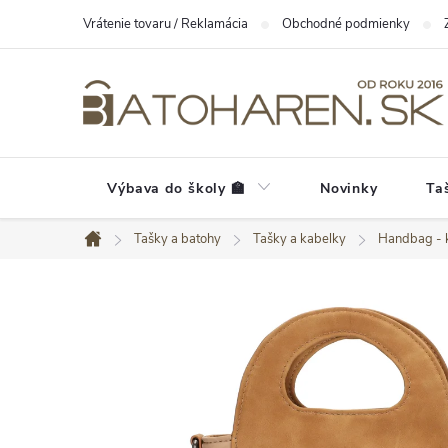
Prejsť
Vrátenie tovaru / Reklamácia
Obchodné podmienky
na
obsah
Výbava do školy 🏫
Novinky
Ta
Tašky a batohy
Tašky a kabelky
Handbag - 
Domov