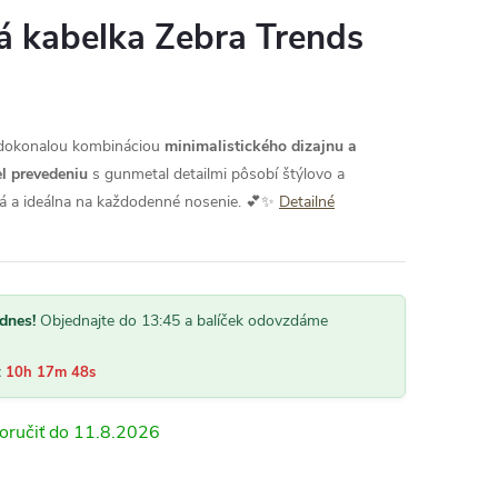
á kabelka Zebra Trends
dokonalou kombináciou
minimalistického dizajnu a
l prevedeniu
s gunmetal detailmi pôsobí štýlovo a
ná a ideálna na každodenné nosenie. 💕✨
Detailné
dnes!
Objednajte do 13:45 a balíček odovzdáme
:
10h 17m 47s
11.8.2026