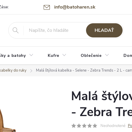
info@batoharen.sk
Zásady spracovania osobných údajov (GDPR)
Podmienky použitia webu
HĽADAŤ
šky a batohy
Kufre
Oblečenie
Dom
kabelky do ruky
Malá štýlová kabelka - Selene - Zebra Trends - 2 L - ca
Malá štýlo
- Zebra Tr
Neohodnotené
Po