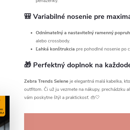
peňaženky.
🎒 Variabilné nosenie pre maxim
Odnímateľný a nastaviteľný ramenný popruh
alebo crossbody.
Ľahká konštrukcia
pre pohodlné nosenie po c
🎁 Perfektný doplnok na každode
Zebra Trends Selene
je elegantná malá kabelka, kt
outfitom. Či už ju vezmete na nákupy, prechádzku a
vám poskytne štýl a praktickosť. 👜🤍