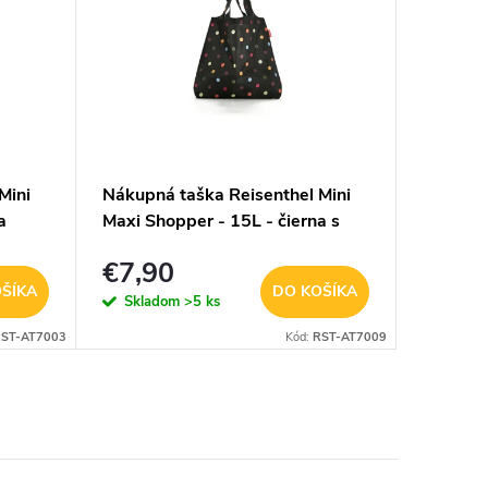
Mini
Nákupná taška Reisenthel Mini
Štýlový
a
Maxi Shopper - 15L - čierna s
Fashion
farebnými bodkami
€7,90
€9,9
ŠÍKA
DO KOŠÍKA
Skladom
>5 ks
Sklad
ST-AT7003
Kód:
RST-AT7009