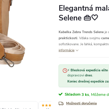
Elegantná mal
Selene 👜🤍
Kabelka Zebra Trends Selene
je 
praktickosti
. Vďaka svojmu
came
sofistikovane. Je ľahká, kompakt
informácie
⚡
Blesková expedícia ešte 
dopravcovi
dnes
.
Koniec dnešnej expedície za
Skladom
3 ks
Možnosti doručenia