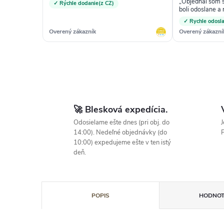
„Objednal som si
✓ Rýchle dodanie(z CZ)
boli odoslane a
objednavku preb
✓ Rychle odosla
problemov a vel
Overený zákazník
Overený zákazní
velmi spokojny.“
🚀 Blesková expedícia.
Odosielame ešte dnes (pri obj. do
J
14:00). Nedeľné objednávky (do
P
10:00) expedujeme ešte v ten istý
deň.
POPIS
HODNOT