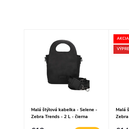
AKCIA
–36 %
SY
VÝPRE
€27,50
álnym
Malá štýlová kabelka - Selene -
Malá š
a
Zebra Trends - 2 L - čierna
Zebra