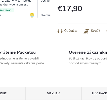
 2 batohy. V ten isty den
„rychle dodanie,“
✓
 na druhy den som si
€17,90
ral. Vsetko prebehlo bez
nie tovaru
mi rychlo. S nakupom som
k
Overený zákazník
Ove
Jednotková
cena:
Opýtať sa
Strážiť
Vrátenie Packetou
Overené zákazník
ednoduché vrátenie s využitím
98% zákazníkov by odporú
ackety, nemusíte čakať na pošte.
obchod svojim známym
ENIE
DISKUSIA
SÚVISIAC