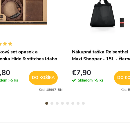
kový set opasok a
Nákupná taška Reisenthel 
enka Hide & stitches Idaho
Maxi Shopper - 15L - čiern
dý
,80
€7,90
DO KOŠÍKA
DO KO
adom
>5 ks
Skladom
>5 ks
Kód:
18997-BN
Kód:
R