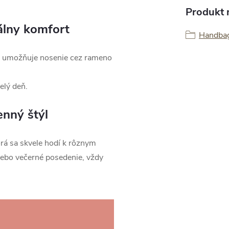
Produkt n
álny komfort
Handbag
umožňuje nosenie cez rameno
elý deň.
nný štýl
orá sa skvele hodí k rôznym
lebo večerné posedenie, vždy