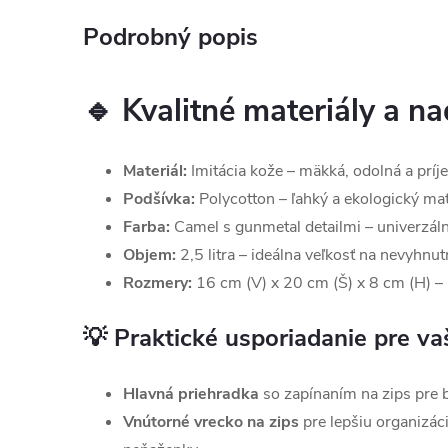
Podrobný popis
🔹 Kvalitné materiály a n
Materiál:
Imitácia kože – mäkká, odolná a príj
Podšívka:
Polycotton – ľahký a ekologický mat
Farba:
Camel s gunmetal detailmi – univerzál
Objem:
2,5 litra – ideálna veľkosť na nevyhnut
Rozmery:
16 cm (V) x 20 cm (Š) x 8 cm (H) –
💡 Praktické usporiadanie pre va
Hlavná priehradka
so zapínaním na zips pre b
Vnútorné vrecko na zips
pre lepšiu organizáci