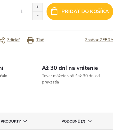
 ...... max spokojnosť
✓ Veľmi rýchle dodanie
PRIDAŤ DO KOŠÍKA
rený zákazník
Overený zákazník
Zdieľať
Tlač
Značka:
ZEBRA
mi
Až 30 dní na vrátenie
čalo
Tovar môžete vrátiť až 30 dní od
prevzatia
E PRODUKTY
PODOBNÉ (7)