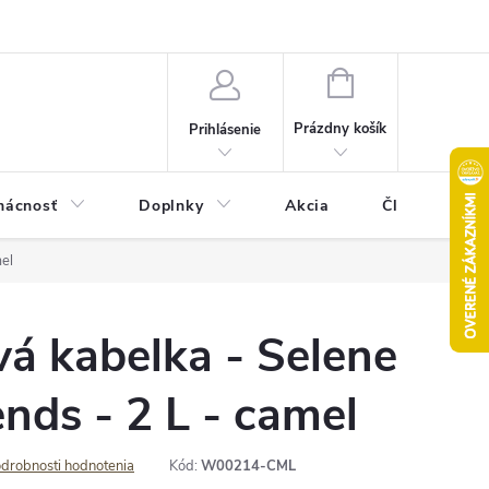
Pravidlá akcie 2+1 zdarma
Kontakty
Mapa serveru
Hodn
NÁKUPNÝ
KOŠÍK
Prázdny košík
Prihlásenie
ácnosť
Doplnky
Akcia
Články
mel
vá kabelka - Selene
ends - 2 L - camel
drobnosti hodnotenia
Kód:
W00214-CML