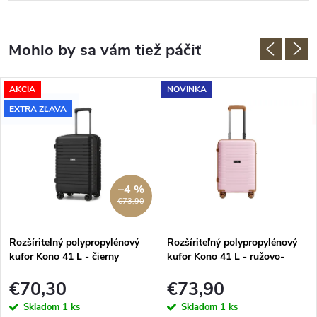
AKCIA
NOVINKA
EXTRA ZĽAVA
–4 %
€73,90
Rozšíriteľný polypropylénový
Rozšíriteľný polypropylénový
kufor Kono 41 L - čierny
kufor Kono 41 L - ružovo-
hnedý
€70,30
€73,90
Skladom
1 ks
Skladom
1 ks