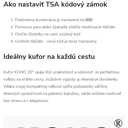
Ako nastaviť TSA kódový zámok
Predvolená kombinácia je nastavená na
000
.
Pomocou pera alebo špáradla stlačte resetovacie tlačidlo.
Otočte číselníky na vami zvolený kód.
Uvoľnite tlačidlo - nový kód je teraz nastavený.
Ideálny kufor na každú cestu
Kufor KONO 20" spája štýl, praktickosť a odolnosť. Je perfektnou
voľbou na krátke cesty, služobné výjazdy aj víkendové dovolenky.
Vďaka svojej kompaktnej veľkosti spĺňa požiadavky väčšiny
leteckých spoločností na palubnú batožinu, takže môžete cestovať
bez stresu a s eleganciou.