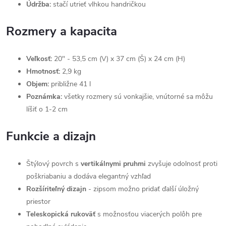
Údržba:
stačí utrieť vlhkou handričkou
Rozmery a kapacita
Veľkosť:
20" - 53,5 cm (V) x 37 cm (Š) x 24 cm (H)
Hmotnosť:
2,9 kg
Objem:
približne 41 l
Poznámka:
všetky rozmery sú vonkajšie, vnútorné sa môžu
líšiť o 1-2 cm
Funkcie a dizajn
Štýlový povrch s
vertikálnymi pruhmi
zvyšuje odolnosť proti
poškriabaniu a dodáva elegantný vzhľad
Rozšíriteľný dizajn
- zipsom možno pridať ďalší úložný
priestor
Teleskopická rukoväť
s možnosťou viacerých polôh pre