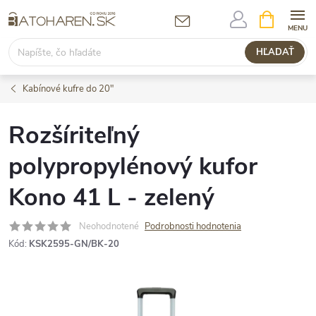
Prejsť
NÁKUPN
KOŠÍK
na
obsah
HĽADAŤ
Kabínové kufre do 20"
Rozšíriteľný
polypropylénový kufor
Kono 41 L - zelený
Neohodnotené
Podrobnosti hodnotenia
Kód:
KSK2595-GN/BK-20