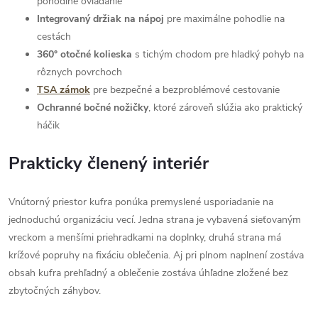
pohodlné ovládanie
Integrovaný držiak na nápoj
pre maximálne pohodlie na
cestách
360° otočné kolieska
s tichým chodom pre hladký pohyb na
rôznych povrchoch
TSA zámok
pre bezpečné a bezproblémové cestovanie
Ochranné bočné nožičky
, ktoré zároveň slúžia ako praktický
háčik
Prakticky členený interiér
Vnútorný priestor kufra ponúka premyslené usporiadanie na
jednoduchú organizáciu vecí. Jedna strana je vybavená sieťovaným
vreckom a menšími priehradkami na doplnky, druhá strana má
krížové popruhy na fixáciu oblečenia. Aj pri plnom naplnení zostáva
obsah kufra prehľadný a oblečenie zostáva úhľadne zložené bez
zbytočných záhybov.