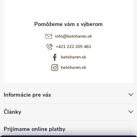
e
info
@
batoharen.sk
+421 222 205 461
batoharen.sk
batoharen.sk
Informácie pre vás
Články
Prijímame online platby