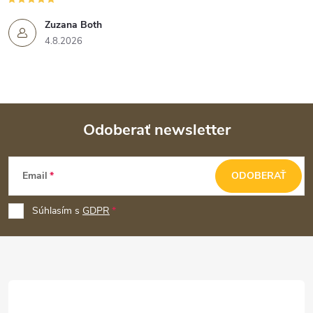
Zuzana Both
4.8.2026
Odoberať newsletter
Z
Email
ODOBERAŤ
á
p
Súhlasím s
GDPR
ä
t
i