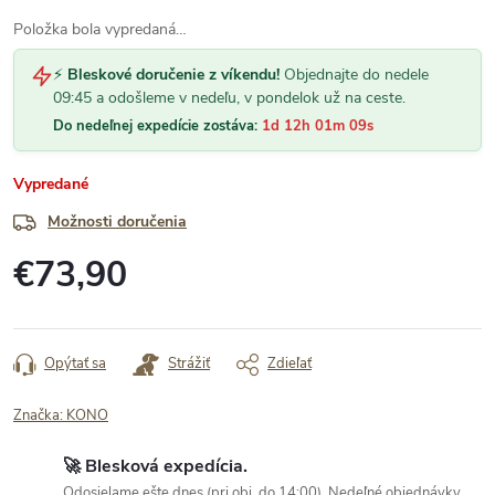
Položka bola vypredaná…
⚡
Bleskové doručenie z víkendu!
Objednajte do nedele
09:45 a odošleme v nedeľu, v pondelok už na ceste.
Do nedeľnej expedície zostáva:
1d 12h 01m 09s
Vypredané
Možnosti doručenia
€73,90
Jednotková
cena:
Opýtať sa
Strážiť
Zdieľať
Značka:
KONO
🚀 Blesková expedícia.
Odosielame ešte dnes (pri obj. do 14:00). Nedeľné objednávky