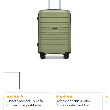
„Ochota pomôcť - v košíku
„Rýchle dodanie a veľmi
✓
som nechtiac prehliadla
dobrá kvalita výrobku“
možnosť zadať kód