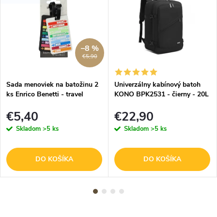
–8 %
€5,90
Sada menoviek na batožinu 2
Univerzálny kabínový batoh
ks Enrico Benetti - travel
KONO BPK2531 - čierny - 20L
- 40x25x20 cm
€5,40
€22,90
Skladom
>5 ks
Skladom
>5 ks
DO KOŠÍKA
DO KOŠÍKA