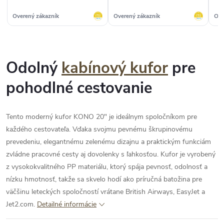
darčekovej poukážky,
napísala som mail, obratom
Overený zákazník
Overený zákazník
Ove
mi pomohli. Ďakujem :)“
Odolný
kabínový kufor
pre
pohodlné cestovanie
Tento moderný kufor KONO 20" je ideálnym spoločníkom pre
každého cestovateľa. Vďaka svojmu pevnému škrupinovému
prevedeniu, elegantnému zelenému dizajnu a praktickým funkciám
zvládne pracovné cesty aj dovolenky s ľahkosťou. Kufor je vyrobený
z vysokokvalitného PP materiálu, ktorý spája pevnosť, odolnosť a
nízku hmotnosť, takže sa skvelo hodí ako príručná batožina pre
väčšinu leteckých spoločností vrátane British Airways, EasyJet a
Jet2.com.
Detailné informácie