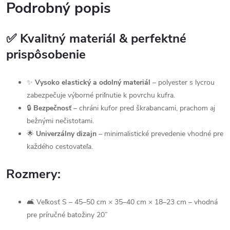
Podrobný popis
✅ Kvalitný materiál & perfektné
prispôsobenie
✨
Vysoko elastický a odolný materiál
– polyester s lycrou
zabezpečuje výborné priľnutie k povrchu kufra.
🔒
Bezpečnosť
– chráni kufor pred škrabancami, prachom aj
bežnými nečistotami.
🌟
Univerzálny dizajn
– minimalistické prevedenie vhodné pre
každého cestovateľa.
Rozmery:
🛋 Veľkosť S – 45–50 cm × 35–40 cm × 18–23 cm – vhodná
pre príručné batožiny 20”