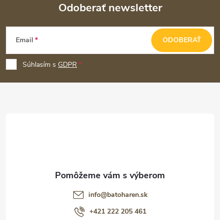
Odoberať newsletter
Z
Email
ODOBERAŤ
á
p
Súhlasím s
GDPR
ä
t
i
e
info
@
batoharen.sk
+421 222 205 461