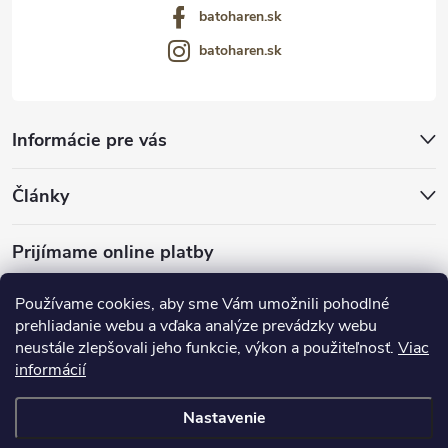
batoharen.sk
batoharen.sk
Informácie pre vás
Články
Prijímame online platby
Používame cookies, aby sme Vám umožnili pohodlné
prehliadanie webu a vďaka analýze prevádzky webu
neustále zlepšovali jeho funkcie, výkon a použiteľnosť.
Viac
mariveo.cz
abundo.cz
informácií
Nastavenie
Copyright 2016 - 2026
Batoháreň.sk
. Všetky práva vyhradené.
Upraviť