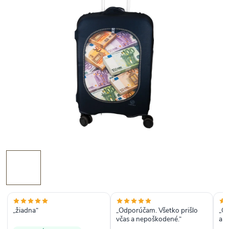
„žiadna“
„Odporúčam. Všetko prišlo
„Ob
včas a nepoškodené.“
a 
spo