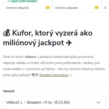
✓ super rýchle dodanie
Overený zákazník
Overený zákazník
Ove
💰 Kufor, ktorý vyzerá ako
miliónový jackpot ✈️
Obal na kufor
Abbara
s potlačou bankoviek púta pozornosť,
zlepšuje náladu a chráni váš kufor pred poškodením. Ideálny pre
cestovateľov s humorom aj štýlom – kto by nechcel ťahať po letisku
kufor plný peňazí? 🌍😎
Detailné informácie
Variant