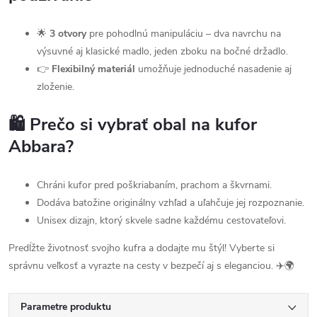
🌟
3 otvory
pre pohodlnú manipuláciu – dva navrchu na
výsuvné aj klasické madlo, jeden zboku na bočné držadlo.
👉
Flexibilný materiál
umožňuje jednoduché nasadenie aj
zloženie.
🛍️ Prečo si vybrať obal na kufor
Abbara?
Chráni kufor pred poškriabaním, prachom a škvrnami.
Dodáva batožine originálny vzhľad a uľahčuje jej rozpoznanie.
Unisex dizajn, ktorý skvele sadne každému cestovateľovi.
Predĺžte životnosť svojho kufra a dodajte mu štýl! Vyberte si
správnu veľkosť a vyrazte na cesty v bezpečí aj s eleganciou. ✈️🌍
Parametre produktu