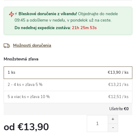
⚡
Bleskové doručenie z víkendu!
Objednajte do nedele
09:45 a odošleme v nedeľu, v pondelok už na ceste.
Do nedeľnej expedície zostáva:
21h 25m 53s
Možnosti doručenia
Množstevná zľava
1 ks
€13,90
/ ks
2 - 4 ks = zľava 5 %
€13,21
/ ks
5 a viac ks = zľava 10 %
€12,51
/ ks
Ušetríte
€0
od
€13,90
Jednotková