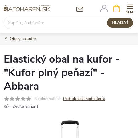
Prejsť
NÁKUPN
KOŠÍK
na
obsah
HĽADAŤ
Obaly na kufre
Elastický obal na kufor -
"Kufor plný peňazí" -
Abbara
Neohodnotené
Podrobnosti hodnotenia
Kód:
Zvoľte variant