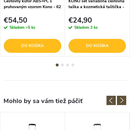
Cestovný kufor ABS+PC s
KONO set variabilná cestovná
pruhovaným vzorom Kono - 62
taška a kozmetická taštička -
L - béžovo-hnedý
čierno hnedá - 26L
€54,50
€24,90
Skladom
>5 ks
Skladom
3 ks
DO KOŠÍKA
DO KOŠÍKA