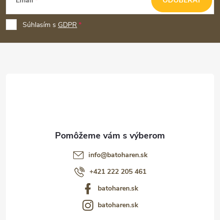
Email
ODOBERAŤ
á
p
Súhlasím s
GDPR
ä
t
i
e
info
@
batoharen.sk
+421 222 205 461
batoharen.sk
batoharen.sk