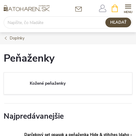
Prejsť
NÁKUPN
KOŠÍK
na
obsah
HĽADAŤ
Doplnky
Peňaženky
Kožené peňaženky
Najpredávanejšie
Darčekový set opasok a peňaženka Hide & stitches Idaho -