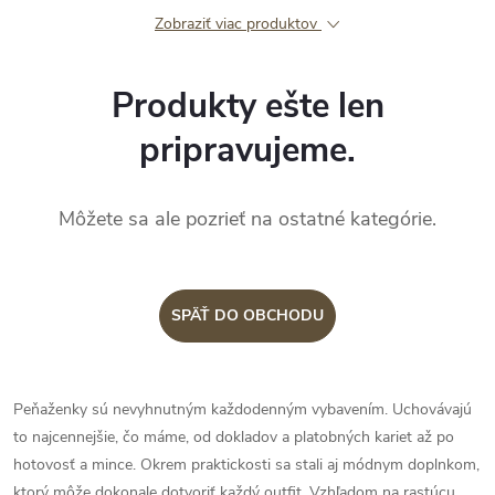
Zobraziť viac produktov
Produkty ešte len
pripravujeme.
Môžete sa ale pozrieť na ostatné kategórie.
SPÄŤ DO OBCHODU
Peňaženky sú nevyhnutným každodenným vybavením. Uchovávajú
to najcennejšie, čo máme, od dokladov a platobných kariet až po
hotovosť a mince. Okrem praktickosti sa stali aj módnym doplnkom,
ktorý môže dokonale dotvoriť každý outfit. Vzhľadom na rastúcu