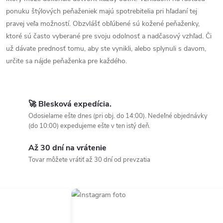
ponuku štýlových peňaženiek majú spotrebitelia pri hľadaní tej
pravej veľa možností. Obzvlášť obľúbené sú kožené peňaženky,
ktoré sú často vyberané pre svoju odolnosť a nadčasový vzhľad. Či
už dávate prednosť tomu, aby ste vynikli, alebo splynuli s davom,
určite sa nájde peňaženka pre každého.
🚀 Blesková expedícia.
Odosielame ešte dnes (pri obj. do 14:00). Nedeľné objednávky
(do 10:00) expedujeme ešte v ten istý deň.
Až 30 dní na vrátenie
Tovar môžete vrátiť až 30 dní od prevzatia