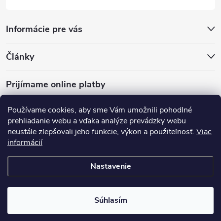
Informácie pre vás
Články
Prijímame online platby
Používame cookies, aby sme Vám umožnili pohodlné
prehliadanie webu a vďaka analýze prevádzky webu
neustále zlepšovali jeho funkcie, výkon a použiteľnosť.
Viac
mariveo.cz
abundo.cz
informácií
Nastavenie
Copyright 2016 - 2026
Batoháreň.sk
. Všetky práva vyhradené.
Upraviť
nastavenie cookies
Súhlasím
Vytvoril Shoptet