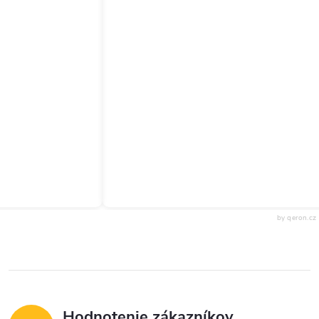
by qeron.cz
Hodnotenie zákazníkov