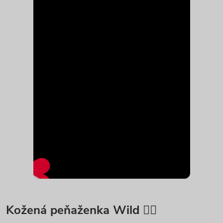
Kožená peňaženka Wild 🏴‍☠️