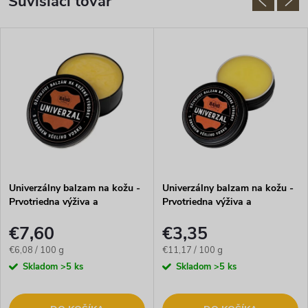
Súvisiaci tovar
Univerzálny balzam na kožu -
Univerzálny balzam na kožu -
Prvotriedna výživa a
Prvotriedna výživa a
impregnácia - 125g
impregnácia - 30g
€7,60
€3,35
Jednotková
Jednotková
€6,08 / 100 g
€11,17 / 100 g
cena:
cena:
Skladom
>5 ks
Skladom
>5 ks