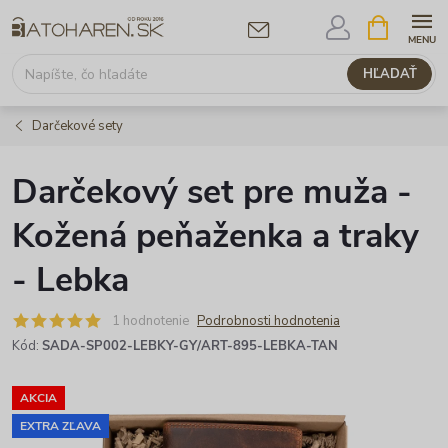
Prejsť
NÁKUPNÝ
KOŠÍK
na
obsah
HĽADAŤ
Darčekové sety
Darčekový set pre muža -
Kožená peňaženka a traky
- Lebka
1 hodnotenie
Podrobnosti hodnotenia
Kód:
SADA-SP002-LEBKY-GY/ART-895-LEBKA-TAN
AKCIA
EXTRA ZĽAVA