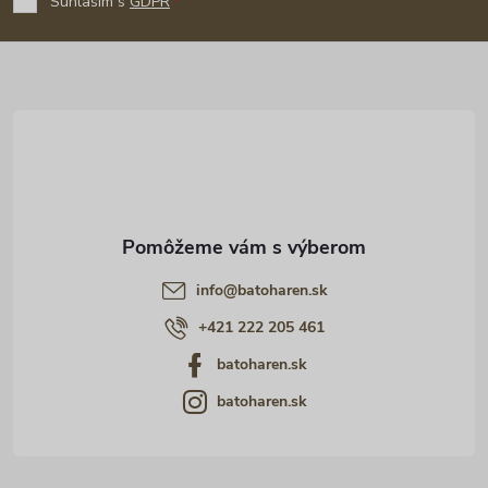
p
Súhlasím s
GDPR
ä
t
i
e
info
@
batoharen.sk
+421 222 205 461
batoharen.sk
batoharen.sk