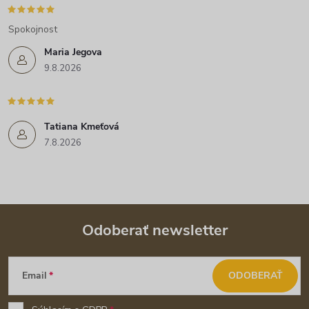
Spokojnost
Maria Jegova
9.8.2026
Tatiana Kmeťová
7.8.2026
Odoberať newsletter
Z
Email
ODOBERAŤ
á