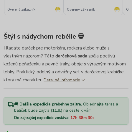
Overený zákazník
Overený zákazník
Ove
Štýl s nádychom rebélie 💀
Hľadáte darček pre motorkára, rockera alebo muža s
vlastným názorom? Táto
darčeková sada
spája poctivú
koženú peňaženku a pevné traky, oboje s výrazným motívom
lebky. Praktický, odolný a odvážny set v darčekovej krabičke,
ktorý má charakter.
Detailné informácie
🚚
Ďalšia expedícia prebehne zajtra.
Objednajte teraz a
balíček bude zajtra (
11.8.
) na ceste k vám.
Do zajtrajšej expedície zostáva:
17h 38m 29s