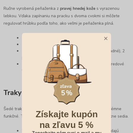
Ručne vyrobená peňaženka z
pravej hnedej kože
s vyrazenou
lebkou. Vďaka zapínaniu na pracku s dvoma cvokmi si môžete
regulovať hrúbku podľa toho, ako veľmi je peňaženka plná.
×
Rozmery:
12 x 9,5 x 2 cm
Materiál:
Pravá koža
Usporiadanie:
10 priehradiek na karty (3 priehľadné), 2
priehradky na bankovky.
Praktické detaily:
Vrecko na mince na cvok a stredové
vrecko na zips.
Traky pre drsniakov 💀
Šedé traky s motívom lebiek sú nielen štýlové, ale aj extrémne
Získajte kupón
funkčné. Tvar písmena Y a šírka 5 cm zaručujú, že perfektne sedia.
na zľavu 5 %
Šírka 5 cm:
Netlačia na ramená a skvele rozkladajú