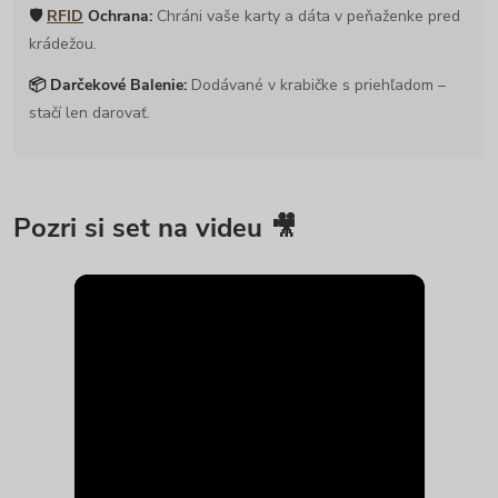
🛡️
RFID
Ochrana:
Chráni vaše karty a dáta v peňaženke pred
krádežou.
📦 Darčekové Balenie:
Dodávané v krabičke s priehľadom –
stačí len darovať.
Pozri si set na videu 🎥