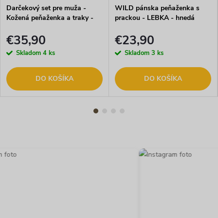
Darčekový set pre muža -
WILD pánska peňaženka s
Kožená peňaženka a traky -
prackou - LEBKA - hnedá
Motorkár
€35,90
€23,90
Skladom
4 ks
Skladom
3 ks
DO KOŠÍKA
DO KOŠÍKA