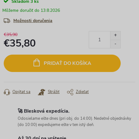
Skladom
3 ks
13.8.2026
Možnosti doručenia
€35,90
€35,80
Jednotková
cena:
PRIDAŤ DO KOŠÍKA
Opýtať sa
Strážiť
Zdieľať
🚀 Blesková expedícia.
Odosielame ešte dnes (pri obj. do 14:00). Nedeľné objednávky
(do 10:00) expedujeme ešte v ten istý deň.
Až 30 dní na vrátenie