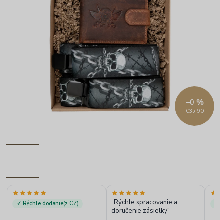
–0 %
€35,90
„Rýchle spracovanie a
✓ Rýchle dodanie(z CZ)
✓
doručenie zásielky“