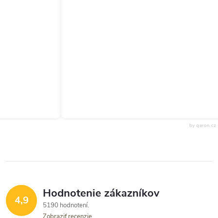
by qeron.cz
Hodnotenie zákazníkov
4,9
5190 hodnotení
Zobraziť recenzie