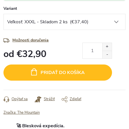
Variant
Možnosti doručenia
od
€32,90
Jednotková
cena:
PRIDAŤ DO KOŠÍKA
Opýtať sa
Strážiť
Zdieľať
Značka:
The Mountain
🚀 Blesková expedícia.