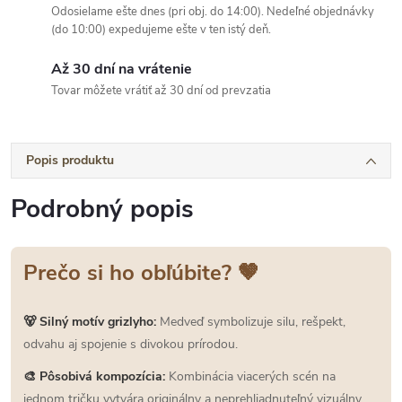
Odosielame ešte dnes (pri obj. do 14:00). Nedeľné objednávky
(do 10:00) expedujeme ešte v ten istý deň.
Až 30 dní na vrátenie
Tovar môžete vrátiť až 30 dní od prevzatia
Popis produktu
Podrobný popis
Prečo si ho obľúbite? 🤎
🐻 Silný motív grizlyho:
Medveď symbolizuje silu, rešpekt,
odvahu aj spojenie s divokou prírodou.
🎨 Pôsobivá kompozícia:
Kombinácia viacerých scén na
jednom tričku vytvára originálny a neprehliadnuteľný vizuálny