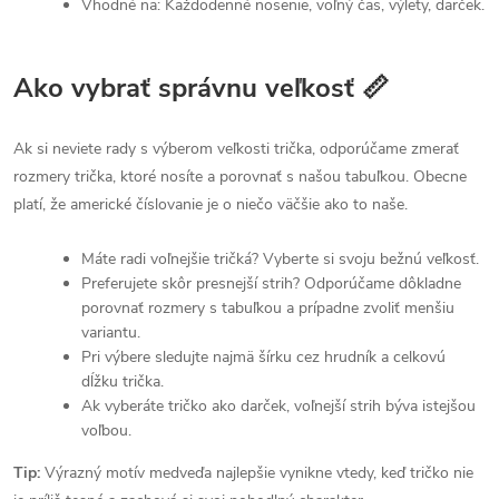
Vhodné na: Každodenné nosenie, voľný čas, výlety, darček.
Ako vybrať správnu veľkosť 📏
Ak si neviete rady s výberom veľkosti trička, odporúčame zmerať
rozmery trička, ktoré nosíte a porovnať s našou tabuľkou. Obecne
platí, že americké číslovanie je o niečo väčšie ako to naše.
Máte radi voľnejšie tričká? Vyberte si svoju bežnú veľkosť.
Preferujete skôr presnejší strih? Odporúčame dôkladne
porovnať rozmery s tabuľkou a prípadne zvoliť menšiu
variantu.
Pri výbere sledujte najmä šírku cez hrudník a celkovú
dĺžku trička.
Ak vyberáte tričko ako darček, voľnejší strih býva istejšou
voľbou.
Tip:
Výrazný motív medveďa najlepšie vynikne vtedy, keď tričko nie