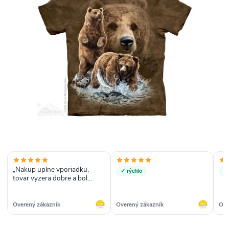
„Nakup uplne vporiadku,
✓ rýchlo
✓ 
tovar vyzera dobre a bol
dovezeny rychlo“
Overený zákazník
Overený zákazník
Ove