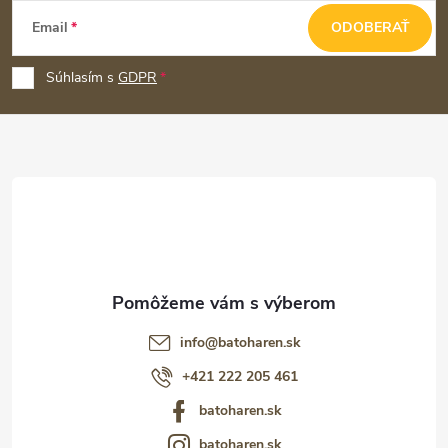
Z
Email
ODOBERAŤ
á
p
Súhlasím s
GDPR
ä
t
i
e
info
@
batoharen.sk
+421 222 205 461
batoharen.sk
batoharen.sk