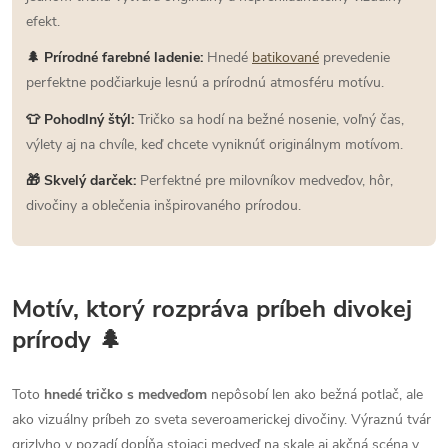
efekt.
🌲 Prírodné farebné ladenie:
Hnedé
batikované
prevedenie
perfektne podčiarkuje lesnú a prírodnú atmosféru motívu.
👕 Pohodlný štýl:
Tričko sa hodí na bežné nosenie, voľný čas,
výlety aj na chvíle, keď chcete vyniknúť originálnym motívom.
🎁 Skvelý darček:
Perfektné pre milovníkov medveďov, hôr,
divočiny a oblečenia inšpirovaného prírodou.
Motív, ktorý rozpráva príbeh divokej
prírody 🌲
Toto
hnedé tričko s medveďom
nepôsobí len ako bežná potlač, ale
ako vizuálny príbeh zo sveta severoamerickej divočiny. Výraznú tvár
grizlyho v pozadí dopĺňa stojaci medveď na skale aj akčná scéna v