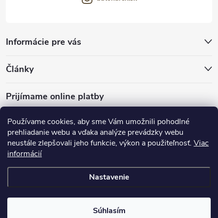
Informácie pre vás
Články
Prijímame online platby
Používame cookies, aby sme Vám umožnili pohodlné
prehliadanie webu a vďaka analýze prevádzky webu
neustále zlepšovali jeho funkcie, výkon a použiteľnosť.
Viac
mariveo.cz
abundo.cz
informácií
Nastavenie
Copyright 2016 - 2026
Batoháreň.sk
. Všetky práva vyhradené.
Upraviť
nastavenie cookies
Súhlasím
Vytvoril Shoptet