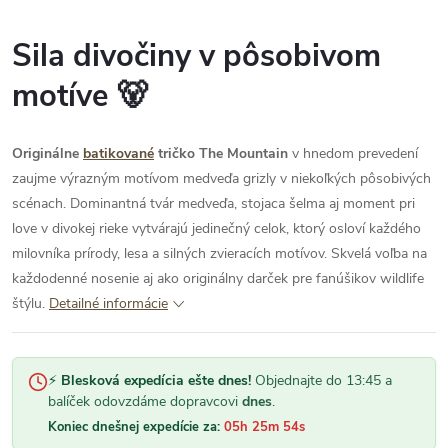
Sila divočiny v pôsobivom
motíve 🐻
Originálne
batikované
tričko The Mountain
v hnedom prevedení
zaujme výrazným motívom medveďa grizly v niekoľkých pôsobivých
scénach. Dominantná tvár medveďa, stojaca šelma aj moment pri
love v divokej rieke vytvárajú jedinečný celok, ktorý osloví každého
milovníka prírody, lesa a silných zvieracích motívov. Skvelá voľba na
každodenné nosenie aj ako originálny darček pre fanúšikov wildlife
štýlu.
Detailné informácie
⚡
Blesková expedícia ešte dnes!
Objednajte do 13:45 a
balíček odovzdáme dopravcovi
dnes
.
Koniec dnešnej expedície za:
05h 25m 53s