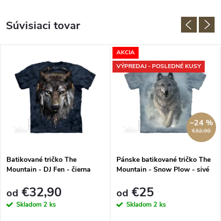
Súvisiaci tovar
AKCIA
VÝPREDAJ - POSLEDNÉ KUSY
–24 %
€32,90
Batikované tričko The
Pánske batikované tričko The
Mountain - DJ Fen - čierna
Mountain - Snow Plow - sivé
€32,90
€25
od
od
Skladom
2 ks
Skladom
2 ks