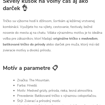
Skvelý kúsok na voľný čas aj ako
darček 👌
Tričko sa výborne hodí k džínsom, šortkám aj ležérnej vrstvenej
kombinácii. Využijete ho na výlety, cestovanie, festivaly, bežné
nosenie do mesta aj na chatu. Vďaka výraznému motívu je to ideálna
voľba pre zákazníkov, ktorí hľadajú
originálne tričko s medveďom
,
batikované tričko do prírody
alebo darček pre muža, ktorý má rád
zvieracie motívy a divokú prírodu.
Motív a parametre 📋
Značka: The Mountain.
Farba: Hnedá.
Motív: Medveď grizly, príroda, rieka, lesná atmosféra.
Prevedenie: Batikované tričko s výraznou celopotlačou.
Štýl: Zvierací a prírodný motív.