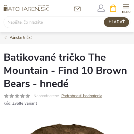
Prejsť
NÁKUPN
KOŠÍK
na
obsah
HĽADAŤ
Pánske tričká
Batikované tričko The
Mountain - Find 10 Brown
Bears - hnedé
Neohodnotené
Podrobnosti hodnotenia
Kód:
Zvoľte variant