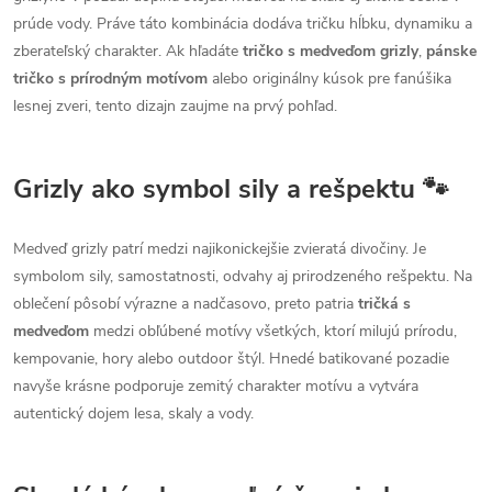
prúde vody. Práve táto kombinácia dodáva tričku hĺbku, dynamiku a
zberateľský charakter. Ak hľadáte
tričko s medveďom grizly
,
pánske
tričko s prírodným motívom
alebo originálny kúsok pre fanúšika
lesnej zveri, tento dizajn zaujme na prvý pohľad.
Grizly ako symbol sily a rešpektu 🐾
Medveď grizly patrí medzi najikonickejšie zvieratá divočiny. Je
symbolom sily, samostatnosti, odvahy aj prirodzeného rešpektu. Na
oblečení pôsobí výrazne a nadčasovo, preto patria
tričká s
medveďom
medzi obľúbené motívy všetkých, ktorí milujú prírodu,
kempovanie, hory alebo outdoor štýl. Hnedé batikované pozadie
navyše krásne podporuje zemitý charakter motívu a vytvára
autentický dojem lesa, skaly a vody.