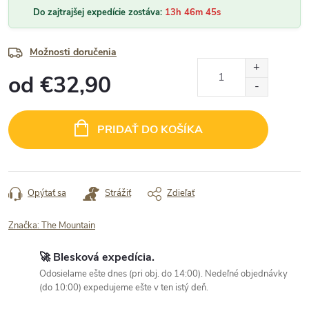
Do zajtrajšej expedície zostáva:
13h 46m 44s
Možnosti doručenia
od
€32,90
Jednotková
cena:
PRIDAŤ DO KOŠÍKA
Opýtať sa
Strážiť
Zdieľať
Značka:
The Mountain
🚀 Blesková expedícia.
Odosielame ešte dnes (pri obj. do 14:00). Nedeľné objednávky
(do 10:00) expedujeme ešte v ten istý deň.