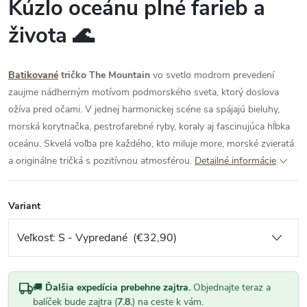
Kúzlo oceánu plné farieb a
života 🌊
Batikované
tričko The Mountain
vo svetlo modrom prevedení
zaujme nádherným motívom podmorského sveta, ktorý doslova
ožíva pred očami. V jednej harmonickej scéne sa spájajú bieluhy,
morská korytnačka, pestrofarebné ryby, koraly aj fascinujúca hĺbka
oceánu. Skvelá voľba pre každého, kto miluje more, morské zvieratá
a originálne tričká s pozitívnou atmosférou.
Detailné informácie
Variant
🚚
Ďalšia expedícia prebehne zajtra.
Objednajte teraz a
balíček bude zajtra (
7.8.
) na ceste k vám.