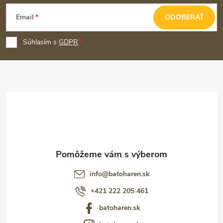
Z
Email
ODOBERAŤ
á
p
Súhlasím s
GDPR
ä
t
i
e
info
@
batoharen.sk
+421 222 205 461
batoharen.sk