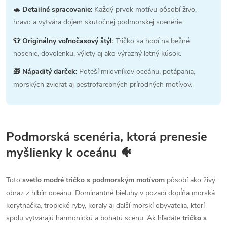
🐢 Detailné spracovanie:
Každý prvok motívu pôsobí živo,
hravo a vytvára dojem skutočnej podmorskej scenérie.
👕 Originálny voľnočasový štýl:
Tričko sa hodí na bežné
nosenie, dovolenku, výlety aj ako výrazný letný kúsok.
🎁 Nápaditý darček:
Poteší milovníkov oceánu, potápania,
morských zvierat aj pestrofarebných prírodných motívov.
Podmorská scenéria, ktorá prenesie
myšlienky k oceánu 🐠
Toto
svetlo modré tričko s podmorským motívom
pôsobí ako živý
obraz z hlbín oceánu. Dominantné bieluhy v pozadí dopĺňa morská
korytnačka, tropické ryby, koraly aj ďalší morskí obyvatelia, ktorí
spolu vytvárajú harmonickú a bohatú scénu. Ak hľadáte
tričko s