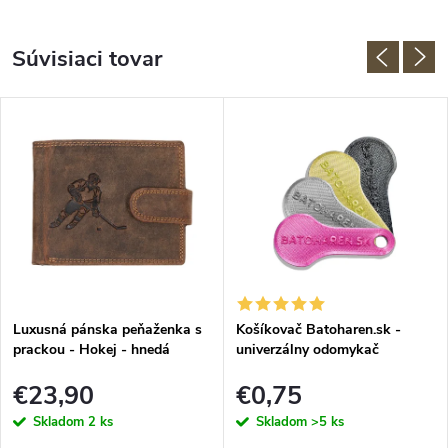
Súvisiaci tovar
Luxusná pánska peňaženka s
Košíkovač Batoharen.sk -
prackou - Hokej - hnedá
univerzálny odomykač
nákupného košíka - náhodná
€23,90
€0,75
farba - 1 ks
Skladom
2 ks
Skladom
>5 ks