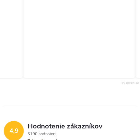
by qeron.cz
Hodnotenie zákazníkov
4,9
5190 hodnotení