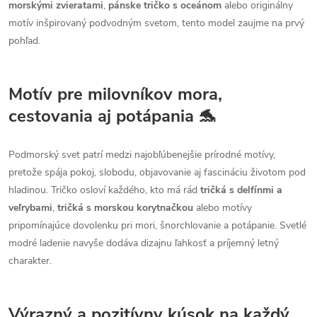
morskými zvieratami
,
pánske tričko s oceánom
alebo originálny
motív inšpirovaný podvodným svetom, tento model zaujme na prvý
pohľad.
Motív pre milovníkov mora,
cestovania aj potápania 🐬
Podmorský svet patrí medzi najobľúbenejšie prírodné motívy,
pretože spája pokoj, slobodu, objavovanie aj fascináciu životom pod
hladinou. Tričko osloví každého, kto má rád
tričká s delfínmi a
veľrybami
,
tričká s morskou korytnačkou
alebo motívy
pripomínajúce dovolenku pri mori, šnorchlovanie a potápanie. Svetlé
modré ladenie navyše dodáva dizajnu ľahkosť a príjemný letný
charakter.
Výrazný a pozitívny kúsok na každý