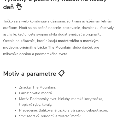
deň 👌
Tričko sa skvelo kombinuje s džínsami, šortkami aj ležérnym letným
outfitom. Hodí sa na bežné nosenie, cestovanie, dovolenku, festivaly
aj chvíle, keď chcete svojmu štýlu dodať sviežosť a originalitu.
Ocenia ho zákazníci, ktorí hľadajú
modré tričko s morským
motívom
,
originálne tričko The Mountain
alebo darček pre
milovníka oceánu a podmorského sveta.
Motív a parametre 📋
Značka: The Mountain.
Farba: Svetlo modrá.
Motív: Podmorský svet, bieluhy, morská korytnačka,
tropické ryby, koraly.
Prevedenie: Batikované tričko s výraznou celopotlačou.
Štýl: Morský, prírodný a zvierací motív.