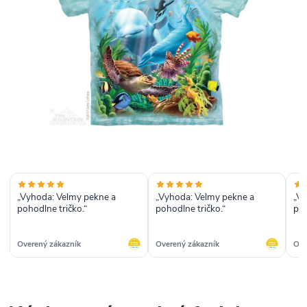
„Vyhoda: Velmy pekne a
„Vyhoda: Velmy pekne a
„Vyhoda
pohodlne tričko.“
pohodlne tričko.“
Overený zákazník
Overený zákazník
Ove