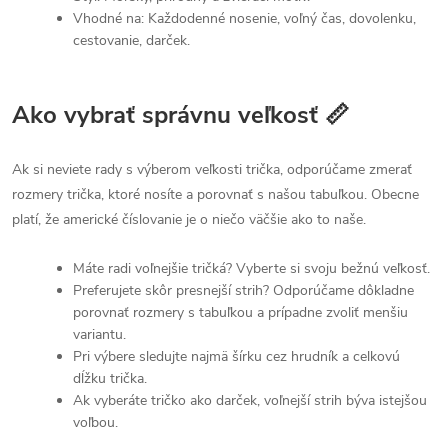
Vhodné na: Každodenné nosenie, voľný čas, dovolenku,
cestovanie, darček.
Ako vybrať správnu veľkosť 📏
Ak si neviete rady s výberom veľkosti trička, odporúčame zmerať
rozmery trička, ktoré nosíte a porovnať s našou tabuľkou. Obecne
platí, že americké číslovanie je o niečo väčšie ako to naše.
Máte radi voľnejšie tričká? Vyberte si svoju bežnú veľkosť.
Preferujete skôr presnejší strih? Odporúčame dôkladne
porovnať rozmery s tabuľkou a prípadne zvoliť menšiu
variantu.
Pri výbere sledujte najmä šírku cez hrudník a celkovú
dĺžku trička.
Ak vyberáte tričko ako darček, voľnejší strih býva istejšou
voľbou.