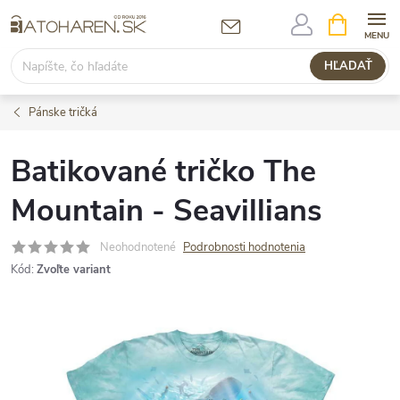
Prejsť
NÁKUPN
KOŠÍK
na
obsah
HĽADAŤ
Pánske tričká
Batikované tričko The
Mountain - Seavillians
Neohodnotené
Podrobnosti hodnotenia
Kód:
Zvoľte variant