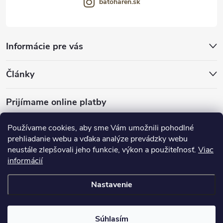
batoharen.sk
Informácie pre vás
Články
Prijímame online platby
Používame cookies, aby sme Vám umožnili pohodlné
prehliadanie webu a vďaka analýze prevádzky webu
neustále zlepšovali jeho funkcie, výkon a použiteľnosť.
Viac
mariveo.cz
abundo.cz
informácií
Nastavenie
Copyright 2016 - 2026
Batoháreň.sk
. Všetky práva vyhradené.
Upraviť
nastavenie cookies
Súhlasím