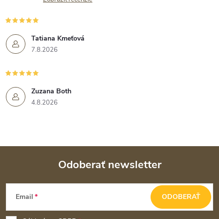
Tatiana Kmeťová
7.8.2026
Zuzana Both
4.8.2026
Odoberať newsletter
Z
Email
ODOBERAŤ
á