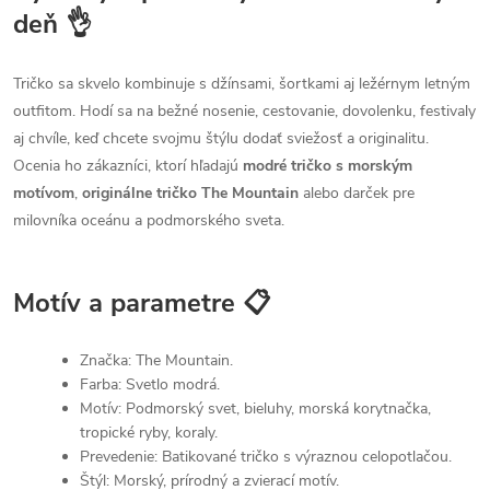
deň 👌
Tričko sa skvelo kombinuje s džínsami, šortkami aj ležérnym letným
outfitom. Hodí sa na bežné nosenie, cestovanie, dovolenku, festivaly
aj chvíle, keď chcete svojmu štýlu dodať sviežosť a originalitu.
Ocenia ho zákazníci, ktorí hľadajú
modré tričko s morským
motívom
,
originálne tričko The Mountain
alebo darček pre
milovníka oceánu a podmorského sveta.
Motív a parametre 📋
Značka: The Mountain.
Farba: Svetlo modrá.
Motív: Podmorský svet, bieluhy, morská korytnačka,
tropické ryby, koraly.
Prevedenie: Batikované tričko s výraznou celopotlačou.
Štýl: Morský, prírodný a zvierací motív.