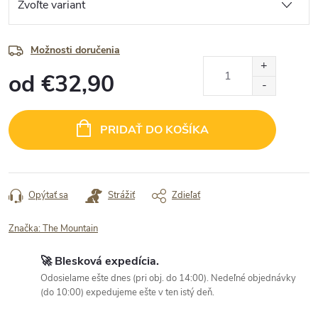
Možnosti doručenia
od
€32,90
Jednotková
cena:
PRIDAŤ DO KOŠÍKA
Opýtať sa
Strážiť
Zdieľať
Značka:
The Mountain
🚀 Blesková expedícia.
Odosielame ešte dnes (pri obj. do 14:00). Nedeľné objednávky
(do 10:00) expedujeme ešte v ten istý deň.