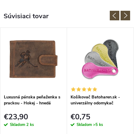
Súvisiaci tovar
Luxusná pánska peňaženka s
Košíkovač Batoharen.sk -
prackou - Hokej - hnedá
univerzálny odomykač
nákupného košíka - náhodná
€23,90
€0,75
farba - 1 ks
Skladom
2 ks
Skladom
>5 ks