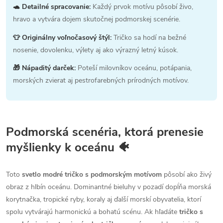
🐢 Detailné spracovanie:
Každý prvok motívu pôsobí živo,
hravo a vytvára dojem skutočnej podmorskej scenérie.
👕 Originálny voľnočasový štýl:
Tričko sa hodí na bežné
nosenie, dovolenku, výlety aj ako výrazný letný kúsok.
🎁 Nápaditý darček:
Poteší milovníkov oceánu, potápania,
morských zvierat aj pestrofarebných prírodných motívov.
Podmorská scenéria, ktorá prenesie
myšlienky k oceánu 🐠
Toto
svetlo modré tričko s podmorským motívom
pôsobí ako živý
obraz z hlbín oceánu. Dominantné bieluhy v pozadí dopĺňa morská
korytnačka, tropické ryby, koraly aj ďalší morskí obyvatelia, ktorí
spolu vytvárajú harmonickú a bohatú scénu. Ak hľadáte
tričko s