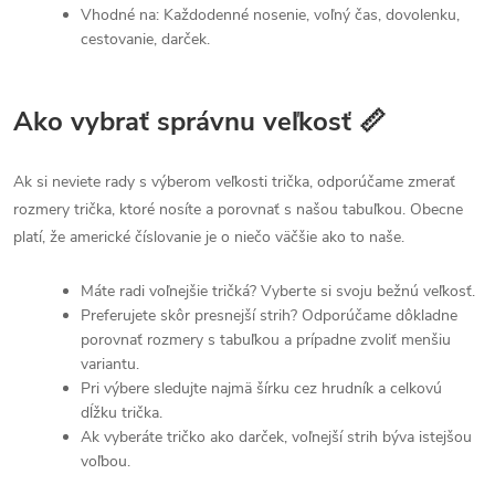
Vhodné na: Každodenné nosenie, voľný čas, dovolenku,
cestovanie, darček.
Ako vybrať správnu veľkosť 📏
Ak si neviete rady s výberom veľkosti trička, odporúčame zmerať
rozmery trička, ktoré nosíte a porovnať s našou tabuľkou. Obecne
platí, že americké číslovanie je o niečo väčšie ako to naše.
Máte radi voľnejšie tričká? Vyberte si svoju bežnú veľkosť.
Preferujete skôr presnejší strih? Odporúčame dôkladne
porovnať rozmery s tabuľkou a prípadne zvoliť menšiu
variantu.
Pri výbere sledujte najmä šírku cez hrudník a celkovú
dĺžku trička.
Ak vyberáte tričko ako darček, voľnejší strih býva istejšou
voľbou.