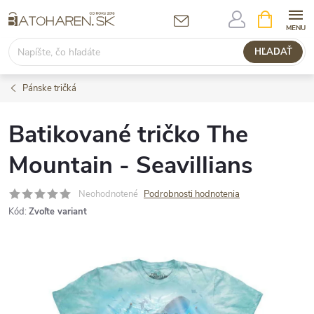
Prejsť
NÁKUPN
KOŠÍK
na
obsah
HĽADAŤ
Pánske tričká
Batikované tričko The
Mountain - Seavillians
Neohodnotené
Podrobnosti hodnotenia
Kód:
Zvoľte variant