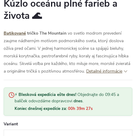
Kúzlo oceánu plné farieb a
života 🌊
Batikované
tričko The Mountain
vo svetlo modrom prevedení
zaujme nádherným motívom podmorského sveta, ktorý doslova
ožíva pred očami. V jednej harmonickej scéne sa spájajú bieluhy,
morská korytnačka, pestrofarebné ryby, koraly aj fascinujúca hĺbka
oceánu. Skvelá voľba pre každého, kto miluje more, morské zvieratá
a originálne tričká s pozitívnou atmosférou.
Detailné informácie
⚡
Blesková expedícia ešte dnes!
Objednajte do 09:45 a
balíček odovzdáme dopravcovi
dnes
.
Koniec dnešnej expedície za:
00h 39m 27s
Variant