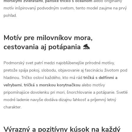
morskými zvieratami
,
pánske tričko s oceánom
alebo originálny
motív inšpirovaný podvodným svetom, tento model zaujme na prvý
pohľad.
Motív pre milovníkov mora,
cestovania aj potápania 🐬
Podmorský svet patrí medzi najobľúbenejšie prírodné motívy,
pretože spája pokoj, slobodu, objavovanie aj fascináciu životom pod
hladinou. Tričko osloví každého, kto má rád
tričká s delfínmi a
veľrybami
,
tričká s morskou korytnačkou
alebo motívy
pripomínajúce dovolenku pri mori, šnorchlovanie a potápanie. Svetlé
modré ladenie navyše dodáva dizajnu ľahkosť a príjemný letný
charakter.
Výrazný a pozitívny kúsok na každý