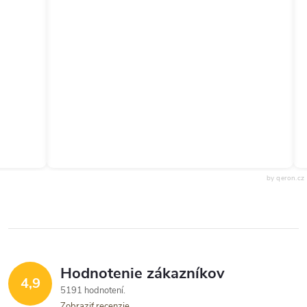
by qeron.cz
Hodnotenie zákazníkov
4,9
5191 hodnotení
Zobraziť recenzie