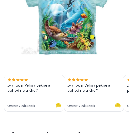
„Vyhoda: Velmy pekne a
„Vyhoda: Velmy pekne a
„Vyhoda
pohodlne tričko.“
pohodlne tričko.“
Overený zákazník
Overený zákazník
Ove