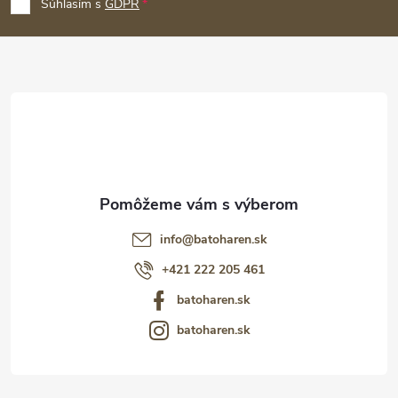
p
Súhlasím s
GDPR
ä
t
i
e
info
@
batoharen.sk
+421 222 205 461
batoharen.sk
batoharen.sk