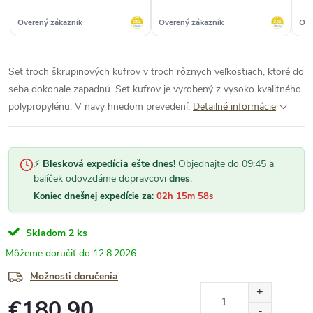
Overený zákazník
Overený zákazník
Ove
Set troch škrupinových kufrov v troch rôznych veľkostiach, ktoré do
seba dokonale zapadnú. Set kufrov je vyrobený z vysoko kvalitného
polypropylénu. V navy hnedom prevedení.
Detailné informácie
⚡
Blesková expedícia ešte dnes!
Objednajte do 09:45 a
balíček odovzdáme dopravcovi
dnes
.
Koniec dnešnej expedície za:
02h 15m 57s
Skladom
2 ks
12.8.2026
Možnosti doručenia
€180,90