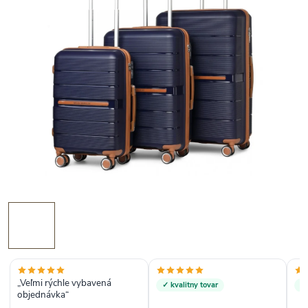
„Veľmi rýchle vybavená
✓ kvalitny tovar
✓
objednávka“