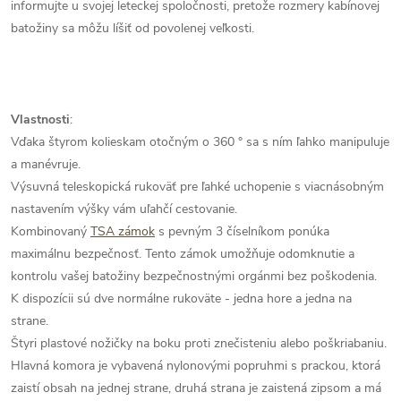
informujte u svojej leteckej spoločnosti, pretože rozmery kabínovej
batožiny sa môžu líšiť od povolenej veľkosti.
Vlastnosti
:
Vďaka štyrom kolieskam otočným o 360 ° sa s ním ľahko manipuluje
a manévruje.
Výsuvná teleskopická rukoväť pre ľahké uchopenie s viacnásobným
nastavením výšky vám uľahčí cestovanie.
Kombinovaný
TSA zámok
s pevným 3 číselníkom ponúka
maximálnu bezpečnosť. Tento zámok umožňuje odomknutie a
kontrolu vašej batožiny bezpečnostnými orgánmi bez poškodenia.
K dispozícii sú dve normálne rukoväte - jedna hore a jedna na
strane.
Štyri plastové nožičky na boku proti znečisteniu alebo poškriabaniu.
Hlavná komora je vybavená nylonovými popruhmi s prackou, ktorá
zaistí obsah na jednej strane, druhá strana je zaistená zipsom a má