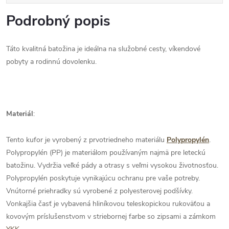
Podrobný popis
Táto kvalitná batožina je ideálna na služobné cesty, víkendové
pobyty a rodinnú dovolenku.
Materiál
:
Tento kufor je vyrobený z prvotriedneho materiálu
Polypropylén
.
Polypropylén (PP) je materiálom používaným najmä pre leteckú
batožinu. Vydržia veľké pády a otrasy s veľmi vysokou životnosťou.
Polypropylén poskytuje vynikajúcu ochranu pre vaše potreby.
Vnútorné priehradky sú vyrobené z polyesterovej podšívky.
Vonkajšia časť je vybavená hliníkovou teleskopickou rukoväťou a
kovovým príslušenstvom v striebornej farbe so zipsami a zámkom