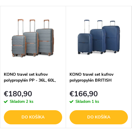
KONO travel set kufrov
KONO travel set kufrov
polypropylén PP - 36L, 60L,
polypropylén BRITISH
92L - sivo-hnedá
TRAVELLER - 40L, 68L, 97L -
€180,90
€166,90
navy
Skladom
2 ks
Skladom
1 ks
DO KOŠÍKA
DO KOŠÍKA