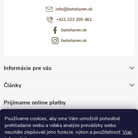
info
@
batoharen.sk
+421 222 205 461
batoharen.sk
batoharen.sk
Informácie pre vás
Články
Prijímame online platby
Používame cookies, aby sme Vám umožnili pohodlné
prehliadanie webu a vďaka analýze prevádzky webu
neustále zlepšovali jeho funkcie, výkon a použiteľnosť.
Viac
mariveo.cz
abundo.cz