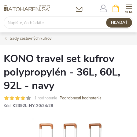
Prejsť
NÁKUPN
KOŠÍK
na
obsah
HĽADAŤ
Sady cestovných kufrov
KONO travel set kufrov
polypropylén - 36L, 60L,
92L - navy
1 hodnotenie
Podrobnosti hodnotenia
Kód:
K2392L-NY-20/24/28