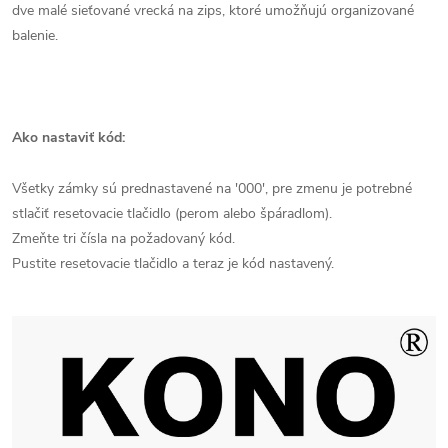
dve malé sieťované vrecká na zips, ktoré umožňujú organizované
balenie.
Ako nastaviť kód:
Všetky zámky sú prednastavené na '000', pre zmenu je potrebné
stlačiť resetovacie tlačidlo (perom alebo špáradlom).
Zmeňte tri čísla na požadovaný kód.
Pustite resetovacie tlačidlo a teraz je kód nastavený.