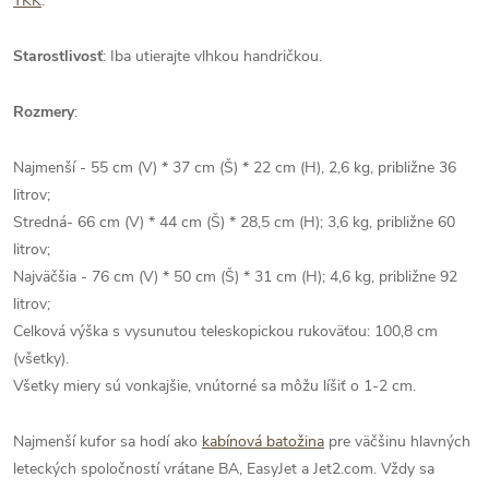
YKK
.
Starostlivosť
: Iba utierajte vlhkou handričkou.
Rozmery
:
Najmenší - 55 cm (V) * 37 cm (Š) * 22 cm (H), 2,6 kg, približne 36
litrov;
Stredná- 66 cm (V) * 44 cm (Š) * 28,5 cm (H); 3,6 kg, približne 60
litrov;
Najväčšia - 76 cm (V) * 50 cm (Š) * 31 cm (H); 4,6 kg, približne 92
litrov;
Celková výška s vysunutou teleskopickou rukoväťou: 100,8 cm
(všetky).
Všetky miery sú vonkajšie, vnútorné sa môžu líšiť o 1-2 cm.
Najmenší kufor sa hodí ako
kabínová batožina
pre väčšinu hlavných
leteckých spoločností vrátane BA, EasyJet a Jet2.com. Vždy sa