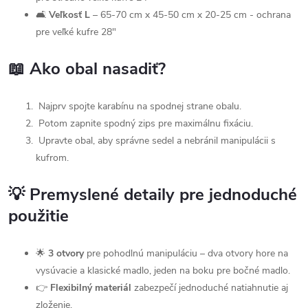
🛋
Veľkosť L
– 65-70 cm x 45-50 cm x 20-25 cm - ochrana
pre veľké kufre 28"
📖 Ako obal nasadiť?
Najprv spojte karabínu na spodnej strane obalu.
Potom zapnite spodný zips pre maximálnu fixáciu.
Upravte obal, aby správne sedel a nebránil manipulácii s
kufrom.
💡 Premyslené detaily pre jednoduché
použitie
🌟
3 otvory
pre pohodlnú manipuláciu – dva otvory hore na
vysúvacie a klasické madlo, jeden na boku pre bočné madlo.
👉
Flexibilný materiál
zabezpečí jednoduché natiahnutie aj
zloženie.