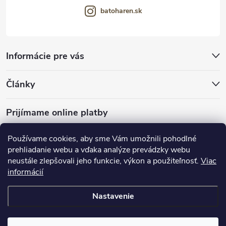
batoharen.sk
Informácie pre vás
Články
Prijímame online platby
Používame cookies, aby sme Vám umožnili pohodlné
prehliadanie webu a vďaka analýze prevádzky webu
neustále zlepšovali jeho funkcie, výkon a použiteľnosť.
Viac
mariveo.cz
abundo.cz
informácií
Nastavenie
Copyright 2016 - 2026
Batoháreň.sk
. Všetky práva vyhradené.
Upraviť
nastavenie cookies