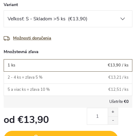
Variant
Možnosti doručenia
Množstevná zľava
1 ks
€13,90
/ ks
2 - 4 ks = zľava 5 %
€13,21
/ ks
5 a viac ks = zľava 10 %
€12,51
/ ks
Ušetríte
€0
od
€13,90
Jednotková
cena: