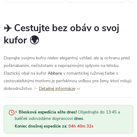
✈️ Cestujte bez obáv o svoj
kufor 🌍
Doprajte svojmu kufru nielen elegantný vzhľad, ale aj ochranu pred
poškriabaním, nečistotami a nepriaznivými vplyvmi na letisku.
Elastický obal na kufor
Abbara
v romantickej ružovej farbe s
cestovateľskými motívmi je perfektnou voľbou pre ženy, ktorí milujú
dobrodružstvo. ✨
Detailné informácie
⚡
Blesková expedícia ešte dnes!
Objednajte do 13:45 a
balíček odovzdáme dopravcovi
dnes
.
Koniec dnešnej expedície za:
04h 40m 32s