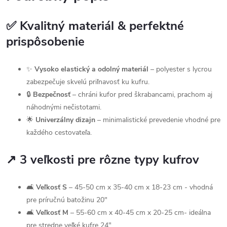
✅ Kvalitný materiál & perfektné
prispôsobenie
✨
Vysoko elastický a odolný materiál
– polyester s lycrou
zabezpečuje skvelú priľnavosť ku kufru.
🔒
Bezpečnosť
– chráni kufor pred škrabancami, prachom aj
náhodnými nečistotami.
🌟
Univerzálny dizajn
– minimalistické prevedenie vhodné pre
každého cestovateľa.
↗️ 3 veľkosti pre rôzne typy kufrov
🛋
Veľkosť S
– 45-50 cm x 35-40 cm x 18-23 cm - vhodná
pre príručnú batožinu 20"
🛋
Veľkosť M
– 55-60 cm x 40-45 cm x 20-25 cm- ideálna
pre stredne veľké kufre 24"