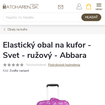
Prejsť
NÁKUPN
KOŠÍK
na
obsah
HĽADAŤ
Obaly na kufre
Elastický obal na kufor -
Svet - ružový - Abbara
Neohodnotené
Podrobnosti hodnotenia
Kód:
Zvoľte variant