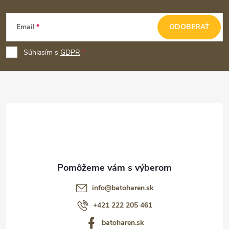
Z
Email
ODOBERAŤ
á
p
Súhlasím s
GDPR
ä
t
i
e
info
@
batoharen.sk
+421 222 205 461
batoharen.sk