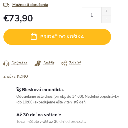
Možnosti doručenia
€73,90
Jednotková
cena:
PRIDAŤ DO KOŠÍKA
Opýtať sa
Strážiť
Zdieľať
Značka:
KONO
🚀 Blesková expedícia.
Odosielame ešte dnes (pri obj. do 14:00). Nedeľné objednávky
(do 10:00) expedujeme ešte v ten istý deň.
Až 30 dní na vrátenie
Tovar môžete vrátiť až 30 dní od prevzatia