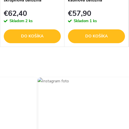
škrupinová batožina
kabínová batožina
polypropylén - krémová - 60L
polypropylén - čierna - 36L
€62,40
€57,90
Skladom
2 ks
Skladom
1 ks
DO KOŠÍKA
DO KOŠÍKA