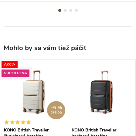
AKCIA
SUPER CENA
–5 %
€65,90
KONO British Traveller
KONO British Traveller