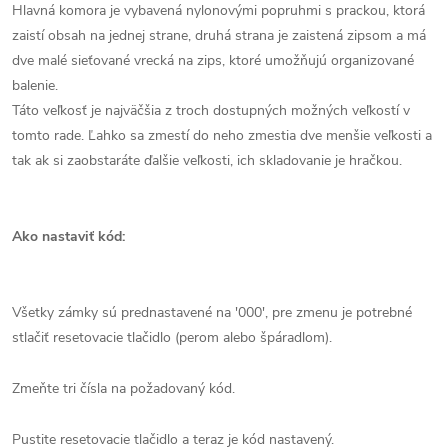
Hlavná komora je vybavená nylonovými popruhmi s prackou, ktorá
zaistí obsah na jednej strane, druhá strana je zaistená zipsom a má
dve malé sieťované vrecká na zips, ktoré umožňujú organizované
balenie.
Táto veľkosť je najväčšia z troch dostupných možných veľkostí v
tomto rade. Ľahko sa zmestí do neho zmestia dve menšie veľkosti a
tak ak si zaobstaráte ďalšie veľkosti, ich skladovanie je hračkou.
Ako nastaviť kód:
Všetky zámky sú prednastavené na '000', pre zmenu je potrebné
stlačiť resetovacie tlačidlo (perom alebo špáradlom).
Zmeňte tri čísla na požadovaný kód.
Pustite resetovacie tlačidlo a teraz je kód nastavený.