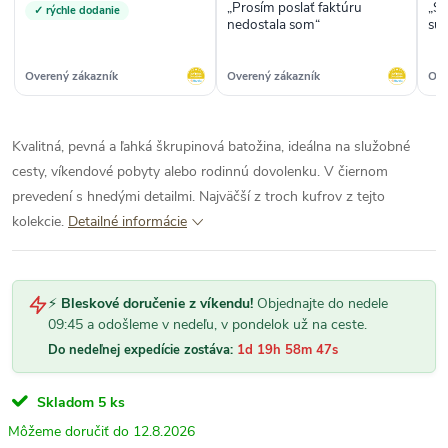
„Prosím poslať faktúru
„Su
✓ rýchle dodanie
nedostala som“
sup
ob
Overený zákazník
Overený zákazník
Ove
Kvalitná, pevná a ľahká škrupinová batožina, ideálna na služobné
cesty, víkendové pobyty alebo rodinnú dovolenku. V čiernom
prevedení s hnedými detailmi. Najväčší z troch kufrov z tejto
kolekcie.
Detailné informácie
⚡
Bleskové doručenie z víkendu!
Objednajte do nedele
09:45 a odošleme v nedeľu, v pondelok už na ceste.
Do nedeľnej expedície zostáva:
1d 19h 58m 46s
Skladom
5 ks
12.8.2026