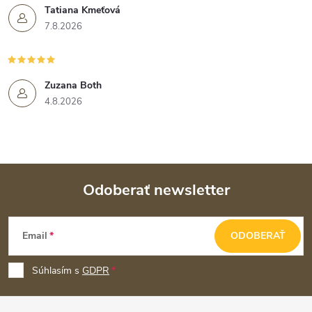
Tatiana Kmeťová
7.8.2026
Zuzana Both
4.8.2026
Odoberať newsletter
Z
Email
ODOBERAŤ
á
p
Súhlasím s
GDPR
ä