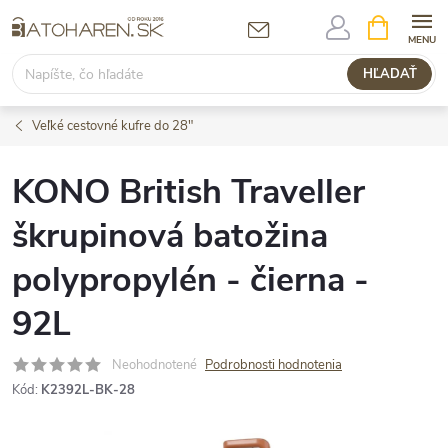
Prejsť
NÁKUPN
KOŠÍK
na
obsah
HĽADAŤ
Veľké cestovné kufre do 28"
KONO British Traveller
škrupinová batožina
polypropylén - čierna -
92L
Neohodnotené
Podrobnosti hodnotenia
Kód:
K2392L-BK-28