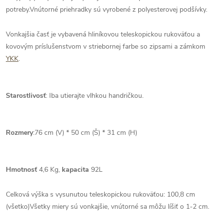
potreby.Vnútorné priehradky sú vyrobené z polyesterovej podšívky.
Vonkajšia časť je vybavená hliníkovou teleskopickou rukoväťou a
kovovým príslušenstvom v striebornej farbe so zipsami a zámkom
YKK
.
Starostlivosť
: Iba utierajte vlhkou handričkou.
Rozmery
:76 cm (V) * 50 cm (Š) * 31 cm (H)
Hmotnosť
4,6 Kg,
kapacita
92L
Celková výška s vysunutou teleskopickou rukoväťou: 100,8 cm
(všetko)Všetky miery sú vonkajšie, vnútorné sa môžu líšiť o 1-2 cm.