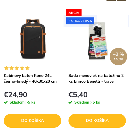
AKCIA
EXTRA ZĽAVA
–8 %
€5,90
Kabínový batoh Kono 24L -
Sada menoviek na batožinu 2
čierno-hnedý - 40x30x20 cm
ks Enrico Benetti - travel
€24,90
€5,40
Skladom
>5 ks
Skladom
>5 ks
DO KOŠÍKA
DO KOŠÍKA