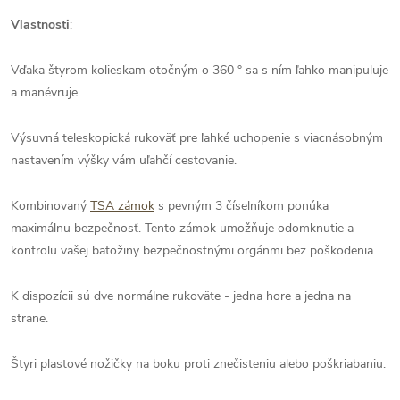
Vlastnosti
:
Vďaka štyrom kolieskam otočným o 360 ° sa s ním ľahko manipuluje
a manévruje.
Výsuvná teleskopická rukoväť pre ľahké uchopenie s viacnásobným
nastavením výšky vám uľahčí cestovanie.
Kombinovaný
TSA zámok
s pevným 3 číselníkom ponúka
maximálnu bezpečnosť. Tento zámok umožňuje odomknutie a
kontrolu vašej batožiny bezpečnostnými orgánmi bez poškodenia.
K dispozícii sú dve normálne rukoväte - jedna hore a jedna na
strane.
Štyri plastové nožičky na boku proti znečisteniu alebo poškriabaniu.