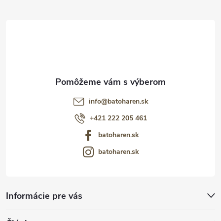
t
i
e
info
@
batoharen.sk
+421 222 205 461
batoharen.sk
batoharen.sk
Informácie pre vás