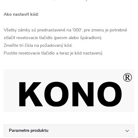
Ako nastaviť kód:
Všetky zámky sú prednastavené na '000', pre zmenu je potrebné
stlačiť resetovacie tlačidlo (perom alebo špáradlom).
Zmeňte tri čísla na požadovaný kód.
Pustite resetovacie tlačidlo a teraz je kód nastavený.
Parametre produktu