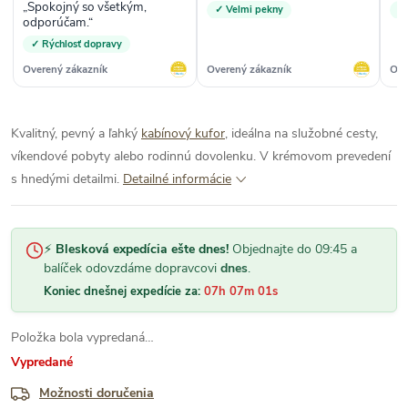
„Spokojný so všetkým,
✓ Velmi pekny
✓ 
odporúčam.“
✓ Rýchlosť dopravy
Overený zákazník
Overený zákazník
Ove
Kvalitný, pevný a ľahký
kabínový kufor
, ideálna na služobné cesty,
víkendové pobyty alebo rodinnú dovolenku. V krémovom prevedení
s hnedými detailmi.
Detailné informácie
⚡
Blesková expedícia ešte dnes!
Objednajte do 09:45 a
balíček odovzdáme dopravcovi
dnes
.
Koniec dnešnej expedície za:
07h 07m 00s
Položka bola vypredaná…
Vypredané
Možnosti doručenia