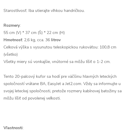
Starostlivosť: Iba utierajte vlhkou handričkou.
Rozmery
:
55 cm (V) * 37 cm (Š) * 22 cm (H)
Hmotnosť
: 2,6 kg, cca. 36
litrov
Celková výška s vysunutou teleskopickou rukoväťou: 100,8 cm
(všetko)
Všetky miery sú vonkajšie, vnútorné sa môžu líšiť o 1-2 cm.
Tento 20-palcový kufor sa hodí pre väčšinu hlavných leteckých
spoločností vrátane BA, EasyJet a Jet2.com. Vždy sa informujte u
svojej leteckej spoločnosti, pretože rozmery kabínovej batožiny sa
môžu líšiť od povolenej veľkosti.
Vlastnosti
: