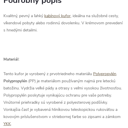
Podrobný popis
Kvalitný, pevný a ľahký
kabínový kufor
, ideálna na služobné cesty,
víkendové pobyty alebo rodinnú dovolenku. V krémovom prevedení
s hnedými detailmi.
Materiál
:
Tento kufor je vyrobený z prvotriedneho materiálu
Polypropylén
.
Polypropylén
(PP) je materiálom používaným najmä pre leteckú
batožinu. Vydržia veľké pády a otrasy s veľmi vysokou životnosťou.
Polypropylén poskytuje vynikajúcu ochranu pre vaše potreby.
Vnútorné priehradky sú vyrobené z polyesterovej podšívky.
Vonkajšia časť je vybavená hliníkovou teleskopickou rukoväťou a
kovovým príslušenstvom v striebornej farbe so zipsami a zámkom
YKK
.