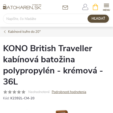
Prejsť
NÁKUPN
KOŠÍK
na
obsah
HĽADAŤ
Kabínové kufre do 20"
KONO British Traveller
kabínová batožina
polypropylén - krémová -
36L
Neohodnotené
Podrobnosti hodnotenia
Kód:
K2392L-CM-20