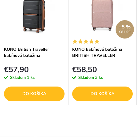
–5 %
€61,90
KONO British Traveller
KONO kabínová batožina
kabínová batožina
BRITISH TRAVELLER
polypropylén - čierna - 36L
Polypropylén - nude - 40L
€57,90
€58,50
Skladom
1 ks
Skladom
3 ks
DO KOŠÍKA
DO KOŠÍKA