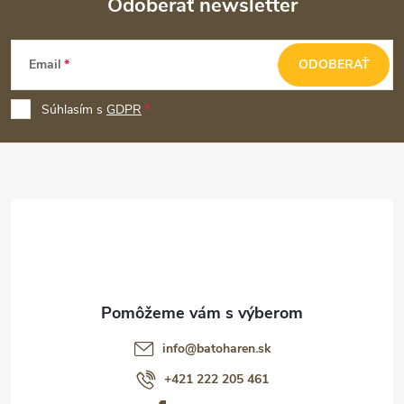
Odoberať newsletter
Z
Email
ODOBERAŤ
á
p
Súhlasím s
GDPR
ä
t
i
e
info
@
batoharen.sk
+421 222 205 461