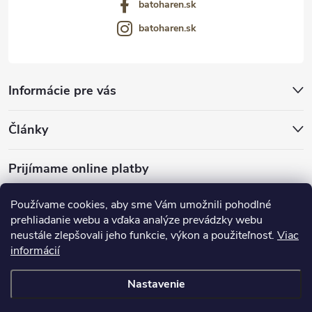
batoharen.sk
batoharen.sk
Informácie pre vás
Články
Prijímame online platby
Používame cookies, aby sme Vám umožnili pohodlné
prehliadanie webu a vďaka analýze prevádzky webu
neustále zlepšovali jeho funkcie, výkon a použiteľnosť.
Viac
mariveo.cz
abundo.cz
informácií
Nastavenie
Copyright 2016 - 2026
Batoháreň.sk
. Všetky práva vyhradené.
Upraviť