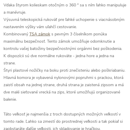
Vďaka štyrom kolieskam otočným o 360 ° sa s ním ľahko manipuluje
a manévruje.
Výsuvná teleskopická rukoväť pre ľahké uchopenie s viacnásobným
nastavením výšky vám uľahčí cestovanie.
Kombinovaný
TSA zámok
s pevným 3 číselníkom ponúka
maximálnu bezpečnosť. Tento zámok umožňuje odomknutie a
kontrolu vašej batožiny bezpečnostnými orgánmi bez poškodenia.
K dispozícii sú dve normálne rukoväte - jedna hore a jedna na
strane.
Štyri plastové nožičky na boku proti znečisteniu alebo poškriabaniu.
Hlavná komora je vybavená nylonovými popruhmi s prackou, ktorá
zaistí obsah na jednej strane, druhá strana je zaistená zipsom a má
dve malé sieťované vrecká na zips, ktoré umožňujú organizované
balenie.
Táto veľkosť je najmenšia z troch dostupných možných veľkostí v
tomto rade. Ľahko sa zmestí do prostrednej veľkosti a tak pokiaľ si
zaobstaráte ďalšie veľkosti, ich skladovanie je hračkou.