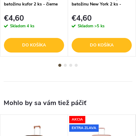
batožinu kufor 2 ks - čierne
batožinu New York 2 ks -
silikónové visačky 8,5 x 5,5 cm
modré silikónové visačky 7,5 x
€4,60
€4,60
5 cm
Skladom
4 ks
Skladom
>5 ks
DO KOŠÍKA
DO KOŠÍKA
AKCIA
EXTRA ZĽAVA