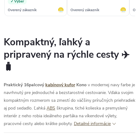
✓ Výber
Overený zákazník
Overený zákazník
Ove
Kompaktný, ľahký a
pripravený na rýchle cesty ✈️
🧳
Praktický 16palcový
kabínový kufor
Kono
v modernej navy farbe je
navrhnutý pre jednoduché a bezstarostné cestovanie. Vďaka svojim
kompaktným rozmerom sa zmestí do väčšiny príručných priehradiek
aj pod sedadlo. Ľahká
ABS
škrupina, tiché kolieska a premyslený
interiér z neho robia ideálneho parťáka na víkendové výlety,
pracovné cesty alebo krátke pobyty.
Detailné informácie