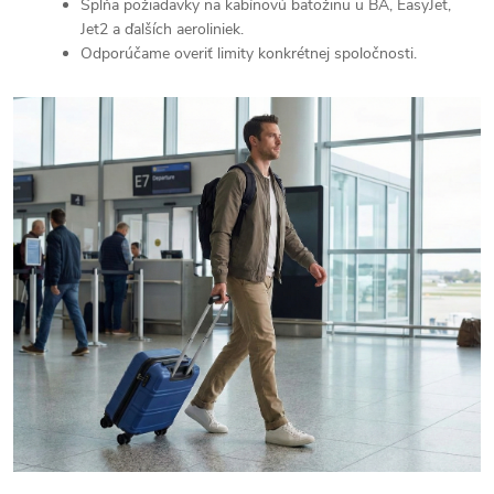
Spĺňa požiadavky na kabínovú batožinu u BA, EasyJet,
Jet2 a ďalších aeroliniek.
Odporúčame overiť limity konkrétnej spoločnosti.