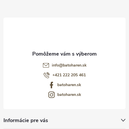
ä
t
i
e
info
@
batoharen.sk
+421 222 205 461
batoharen.sk
batoharen.sk
Informácie pre vás