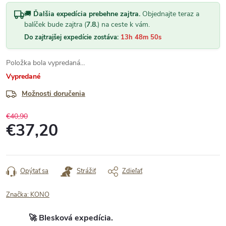
🚚
Ďalšia expedícia prebehne zajtra.
Objednajte teraz a
balíček bude zajtra (
7.8.
) na ceste k vám.
Do zajtrajšej expedície zostáva:
13h 48m 50s
Položka bola vypredaná…
Vypredané
Možnosti doručenia
€40,90
€37,20
Jednotková
cena:
Opýtať sa
Strážiť
Zdieľať
Značka:
KONO
🚀 Blesková expedícia.