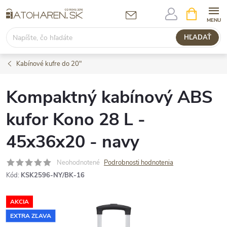
Prejsť
NÁKUPN
KOŠÍK
na
obsah
HĽADAŤ
Kabínové kufre do 20"
Kompaktný kabínový ABS
kufor Kono 28 L -
45x36x20 - navy
Neohodnotené
Podrobnosti hodnotenia
Kód:
KSK2596-NY/BK-16
AKCIA
EXTRA ZĽAVA