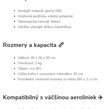
Vonkajší materiál: pevný ABS.
Vnútorná podšívka: odolný polyester.
Teleskopická rukoväť: železo.
Údržba: utierajte vlhkou handričkou.
Rozmery a kapacita 📏
Veľkosť: 45 x 36 x 20 cm.
Hmotnosť: 2 kg.
Objem: cca 28 l.
Výška kufra s vysunutou rukoväťou: 91 cm.
Poznámka: vnútorné rozmery sa môžu líšiť o 1–2 cm.
Kompatibilný s väčšinou aeroliniek ✈️