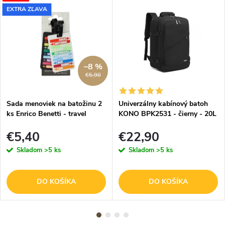
EXTRA ZĽAVA
–8 %
€5,90
Sada menoviek na batožinu 2
Univerzálny kabínový batoh
ks Enrico Benetti - travel
KONO BPK2531 - čierny - 20L
- 40x25x20 cm
€5,40
€22,90
Skladom
>5 ks
Skladom
>5 ks
DO KOŠÍKA
DO KOŠÍKA