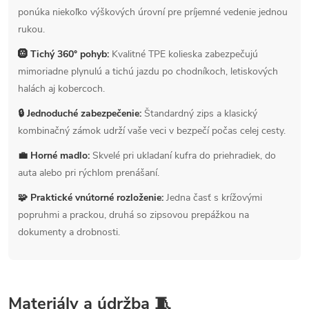
ponúka niekoľko výškových úrovní pre príjemné vedenie jednou
rukou.
🛞 Tichý 360° pohyb:
Kvalitné TPE kolieska zabezpečujú
mimoriadne plynulú a tichú jazdu po chodníkoch, letiskových
halách aj kobercoch.
🔒 Jednoduché zabezpečenie:
Štandardný zips a klasický
kombinačný zámok udrží vaše veci v bezpečí počas celej cesty.
💼 Horné madlo:
Skvelé pri ukladaní kufra do priehradiek, do
auta alebo pri rýchlom prenášaní.
🧩 Praktické vnútorné rozloženie:
Jedna časť s krížovými
popruhmi a prackou, druhá so zipsovou prepážkou na
dokumenty a drobnosti.
Materiály a údržba 🧵