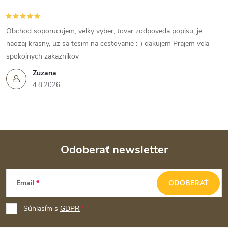
Obchod soporucujem, velky vyber, tovar zodpoveda popisu, je
naozaj krasny, uz sa tesim na cestovanie :-) dakujem Prajem vela
spokojnych zakaznikov
Zuzana
4.8.2026
Odoberať newsletter
Z
Email
ODOBERAŤ
á
p
Súhlasím s
GDPR