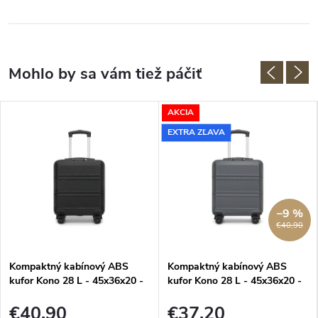
AKCIA
EXTRA ZĽAVA
–9 %
€40,90
Kompaktný kabínový ABS
Kompaktný kabínový ABS
kufor Kono 28 L - 45x36x20 -
kufor Kono 28 L - 45x36x20 -
čierny
sivý
€40,90
€37,20