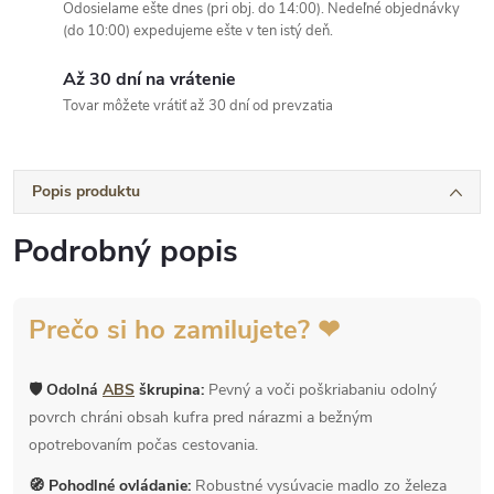
Odosielame ešte dnes (pri obj. do 14:00). Nedeľné objednávky
(do 10:00) expedujeme ešte v ten istý deň.
Až 30 dní na vrátenie
Tovar môžete vrátiť až 30 dní od prevzatia
Popis produktu
Podrobný popis
Prečo si ho zamilujete? ❤
🛡 Odolná
ABS
škrupina:
Pevný a voči poškriabaniu odolný
povrch chráni obsah kufra pred nárazmi a bežným
opotrebovaním počas cestovania.
🧭 Pohodlné ovládanie:
Robustné vysúvacie madlo zo železa