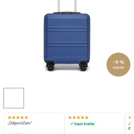
–9 %
€40,90
„Odporúčam“
„sp
✓ Super kvalita
do