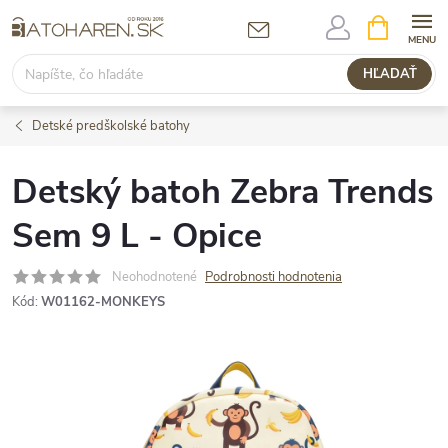
Prejsť
NÁKUPN
KOŠÍK
na
obsah
HĽADAŤ
Detské predškolské batohy
Detský batoh Zebra Trends
Sem 9 L - Opice
Neohodnotené
Podrobnosti hodnotenia
Kód:
W01162-MONKEYS