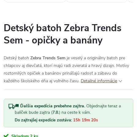
Detský batoh Zebra Trends
Sem - opičky a banány
Detský batoh
Zebra Trends Sem
je veselý a originálny batoh pre
chlapcov aj dievčatá, ktorí majú radi zvieratá a hravý dizajn. Motívy
roztomilých opičiek a banánov prinášajú radosť a zábavu do
každého školského dňa aj voľného času.
Detailné informácie
🚚
Ďalšia expedícia prebehne zajtra.
Objednajte teraz a
balíček bude zajtra (
7.8.
) na ceste k vám.
Do zajtrajšej expedície zostáva:
15h 19m 19s
Skladom
2 ks