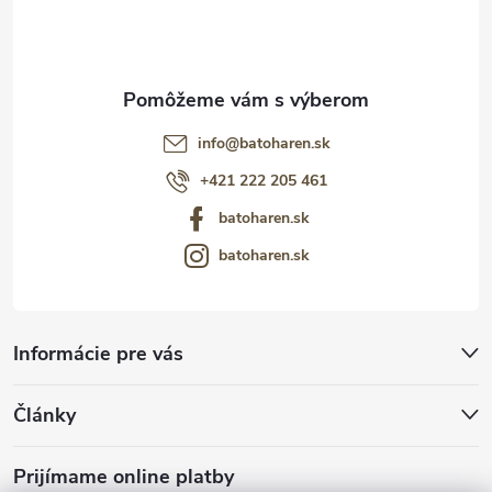
e
info
@
batoharen.sk
+421 222 205 461
batoharen.sk
batoharen.sk
Informácie pre vás
Články
Prijímame online platby