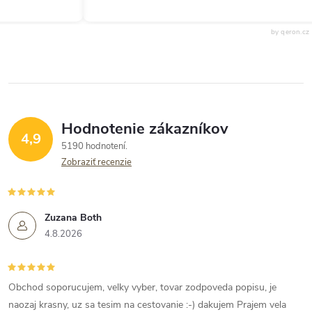
by qeron.cz
Hodnotenie zákazníkov
4,9
5190 hodnotení
Zobraziť recenzie
Zuzana Both
4.8.2026
Obchod soporucujem, velky vyber, tovar zodpoveda popisu, je
naozaj krasny, uz sa tesim na cestovanie :-) dakujem Prajem vela