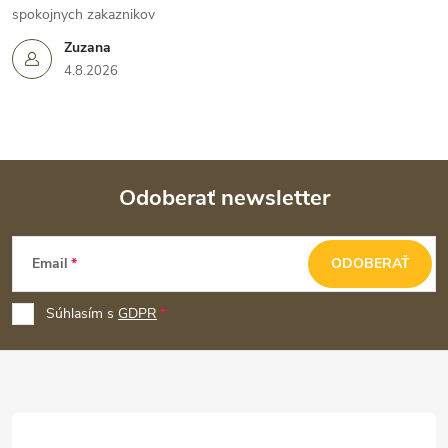
spokojnych zakaznikov
Zuzana
4.8.2026
Odoberať newsletter
Z
Email
ODOBERAŤ
á
p
Súhlasím s
GDPR
ä
t
i